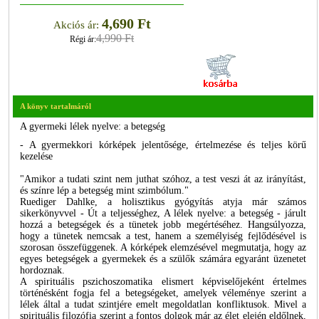
4,690 Ft
Akciós ár:
4,990 Ft
Régi ár:
A könyv tartalmáról
A gyermeki lélek nyelve: a betegség
- A gyermekkori kórképek jelentősége, értelmezése és teljes körű
kezelése
"Amikor a tudati szint nem juthat szóhoz, a test veszi át az irányítást,
és színre lép a betegség mint szimbólum."
Ruediger Dahlke, a holisztikus gyógyítás atyja már számos
sikerkönyvvel - Út a teljességhez, A lélek nyelve: a betegség - járult
hozzá a betegségek és a tünetek jobb megértéséhez. Hangsúlyozza,
hogy a tünetek nemcsak a test, hanem a személyiség fejlődésével is
szorosan összefüggenek. A kórképek elemzésével megmutatja, hogy az
egyes betegségek a gyermekek és a szülők számára egyaránt üzenetet
hordoznak.
A spirituális pszichoszomatika elismert képviselőjeként értelmes
történésként fogja fel a betegségeket, amelyek véleménye szerint a
lélek által a tudat szintjére emelt megoldatlan konfliktusok. Mivel a
spirituális filozófia szerint a fontos dolgok már az élet elején eldőlnek,