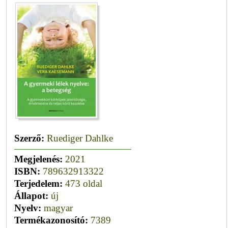
Szerző:
Ruediger Dahlke
Megjelenés:
2021
ISBN:
789632913322
Terjedelem:
473 oldal
Állapot:
új
Nyelv:
magyar
Termékazonosító:
7389