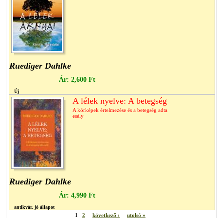
Ruediger Dahlke
Ár:
2,600 Ft
Új
A lélek nyelve: A betegség
A kórképek értelmezése és a betegség adta
esély
Ruediger Dahlke
Ár:
4,990 Ft
antikvár, jó állapot
1
2
következő ›
utolsó »