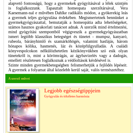
alapvető fontosságú, hogy a gyermekek gyógyításával a lélek szintjén
is foglalkozzunk. Tapasztalt homeopata szerzőtársával, Vera
Kaesemann-nal e művében Dahlke radikális módon, a gyökerekig leás
a gyermek teljes gyógyulása érdekében. Megismertetnek bennünket a
gyermekgyógyászattal, bemutatják a homeopátia adta lehetőségeket,
számos hasznos gyakorlati tanácsot adnak. A szerzők mind értelmezési,
mind gyógyítási szempontból végigveszik a gyermekgyógyászatban
ismert legtöbb klasszikus betegséget és tünetet - mumpsz, kanyaró,
rubeola, bárányhimlő és szamárköhögés, valamint hasfájás, három
hónapos kólika, hasmenés, láz és középfülgyulladás. A családi
könyvespolcokon nélkülözhetetlen kézikönyvükben szó esik olyan
tünetekről is, mint a körömrágás, az ágybavizelés vagy a dadogás,
emellett részletesen foglalkoznak a védőoltások kérdésével is.
Szinte minden gyermekbetegségben felismerhetjük a fejlődés lépéseit.
A gyermek a folyamat által közelebb kerül saját, valós természetéhez.
A szerző művei
Legjobb egészségtippjeim
Gyógyulás és tökéletes harmónia