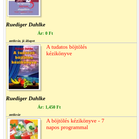
Ruediger Dahlke
Ár:
0 Ft
antikvár, jó állapot
A tudatos böjtölés
kézikönyve
Ruediger Dahlke
Ár:
1,450 Ft
antikvár
A böjtölés kézikönyve - 7
napos programmal