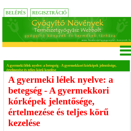
BELÉPÉS
REGISZTRÁCIÓ
A gyermeki lélek nyelve: a betegség - A gyermekkori kórképek jelentősége,
értelmezése és teljes körű kezelése
A gyermeki lélek nyelve: a
betegség - A gyermekkori
kórképek jelentősége,
értelmezése és teljes körű
kezelése