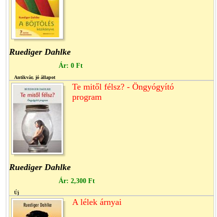
Ruediger Dahlke
Ár:
0 Ft
Antikvár, jó állapot
Te mitől félsz? - Öngyógyító
program
Ruediger Dahlke
Ár:
2,300 Ft
Új
A lélek árnyai