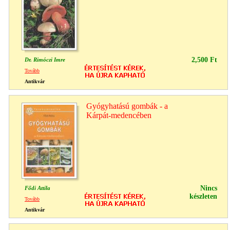
2,500 Ft
Dr. Rimóczi Imre
Tovább
Antikvár
Gyógyhatású gombák - a
Kárpát-medencében
Nincs
Fődi Attila
készleten
Tovább
Antikvár