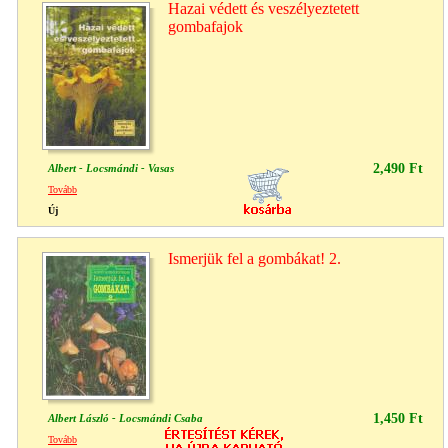
Hazai védett és veszélyeztetett
gombafajok
2,490 Ft
Albert - Locsmándi - Vasas
Tovább
Új
Ismerjük fel a gombákat! 2.
1,450 Ft
Albert László - Locsmándi Csaba
Tovább