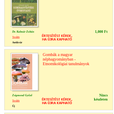
1,000 Ft
Dr. Kalmár Zoltán
Tovább
Antikvár
Gombák a magyar
néphagyományban -
Etnomikológiai tanulmányok
Nincs
Zsigmond Győző
készleten
Tovább
Új