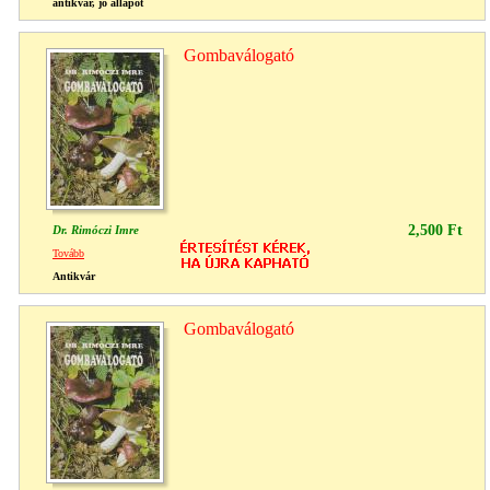
antikvár, jó állapot
Gombaválogató
2,500 Ft
Dr. Rimóczi Imre
Tovább
Antikvár
Gombaválogató