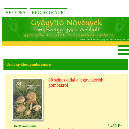
BELÉPÉS
REGISZTRÁCIÓ
Gombagyűjtés, gomba ismeret
88 színes oldal a leggyakoribb
gombákról
2,450 Ft
Dr. Rimóczi Imre