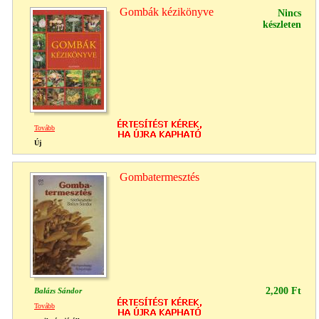
Gombák kézikönyve
Nincs
készleten
Tovább
Új
Gombatermesztés
2,200 Ft
Balázs Sándor
Tovább