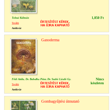
1,850 Ft
Tolnai Kálmán
Tovább
Antikvár
Ganoderma
Nincs
Fődi Attila, Dr. Babulka Péter, Dr. Szabó László Gy.
készleten
Tovább
Antikvár
Gombagyűjtési útmutató