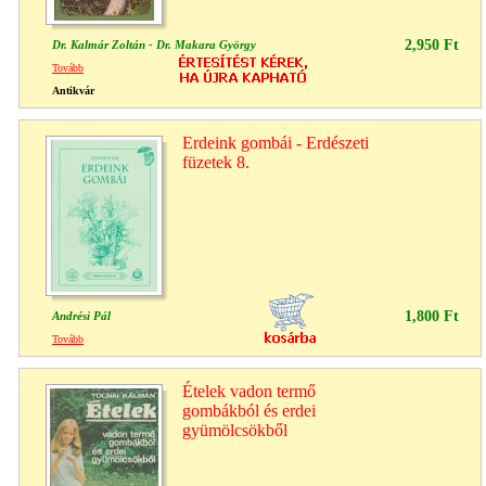
2,950 Ft
Dr. Kalmár Zoltán - Dr. Makara György
Tovább
Antikvár
Erdeink gombái - Erdészeti
füzetek 8.
1,800 Ft
Andrési Pál
Tovább
Ételek vadon termő
gombákból és erdei
gyümölcsökből