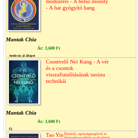
módszerei - A belső mosoly
- A hat gyógyító hang
Mantak Chia
Ár:
3,600 Ft
Antikvár, jó állapot
Csontvelő Nei Kung - A vér
és a csontok
visszafiatalításának taoista
technikái
Mantak Chia
Ár:
3,600 Ft
Új
Tao Yin
Élénkítő, egészségmegőrző és
életmeghosszabbító gyakorlatok