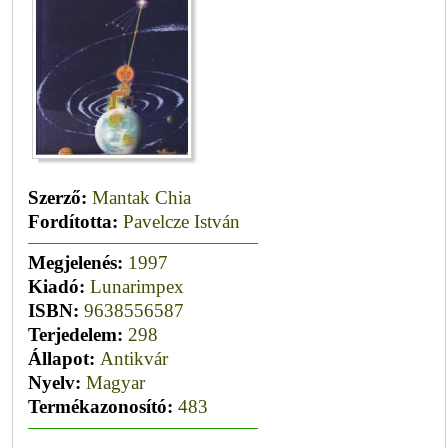
Szerző:
Mantak Chia
Fordította:
Pavelcze István
Megjelenés:
1997
Kiadó:
Lunarimpex
ISBN:
9638556587
Terjedelem:
298
Állapot:
Antikvár
Nyelv:
Magyar
Termékazonosító:
483