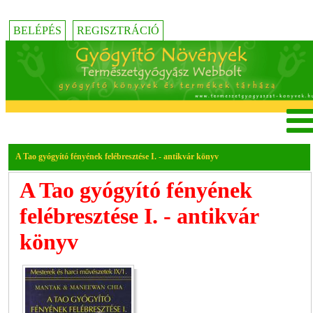
BELÉPÉS
REGISZTRÁCIÓ
A Tao gyógyító fényének felébresztése I. - antikvár könyv
A Tao gyógyító fényének
felébresztése I. - antikvár
könyv