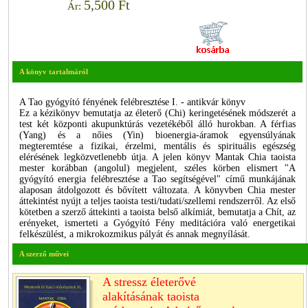
5,500 Ft
Ár:
A könyv tartalmáról
A Tao gyógyító fényének felébresztése I. - antikvár könyv
Ez a kézikönyv bemutatja az életerő (Chi) keringetésének módszerét a
test két központi akupunktúrás vezetékéből álló hurokban. A férfias
(Yang) és a nőies (Yin) bioenergia-áramok egyensúlyának
megteremtése a fizikai, érzelmi, mentális és spirituális egészség
elérésének legközvetlenebb útja. A jelen könyv Mantak Chia taoista
mester korábban (angolul) megjelent, széles körben elismert "A
gyógyító energia felébresztése a Tao segítségével" című munkájának
alaposan átdolgozott és bővített változata. A könyvben Chia mester
áttekintést nyújt a teljes taoista testi/tudati/szellemi rendszerről. Az első
kötetben a szerző áttekinti a taoista belső alkímiát, bemutatja a Chít, az
erényeket, ismerteti a Gyógyító Fény meditációra való energetikai
felkészülést, a mikrokozmikus pályát és annak megnyílását.
A szerző művei
A stressz életerővé
alakításának taoista