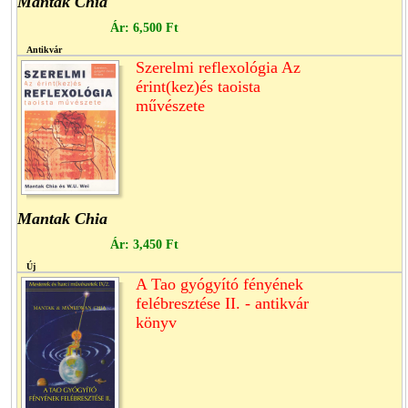
Mantak Chia
Ár:
6,500 Ft
Antikvár
Szerelmi reflexológia Az
érint(kez)és taoista
művészete
Mantak Chia
Ár:
3,450 Ft
Új
A Tao gyógyító fényének
felébresztése II. - antikvár
könyv