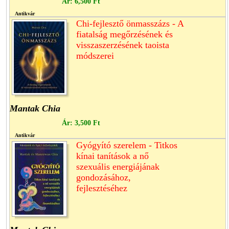
Ár:
6,500 Ft
Antikvár
Chi-fejlesztő önmasszázs - A
fiatalság megőrzésének és
visszaszerzésének taoista
módszerei
Mantak Chia
Ár:
3,500 Ft
Antikvár
Gyógyító szerelem - Titkos
kínai tanítások a nő
szexuális energiájának
gondozásához,
fejlesztéséhez