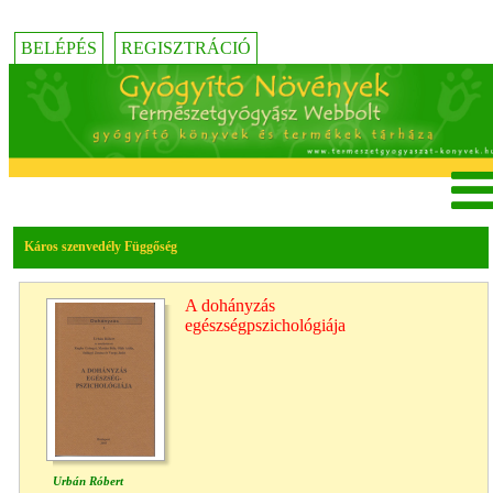
BELÉPÉS
REGISZTRÁCIÓ
Káros szenvedély Függőség
A dohányzás
egészségpszichológiája
Urbán Róbert