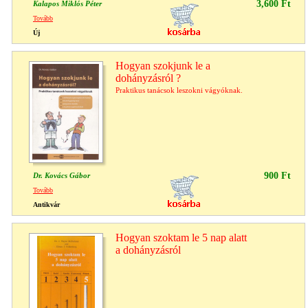
3,600 Ft
Kalapos Miklós Péter
Tovább
Új
Hogyan szokjunk le a
dohányzásról ?
Praktikus tanácsok leszokni vágyóknak.
900 Ft
Dr. Kovács Gábor
Tovább
Antikvár
Hogyan szoktam le 5 nap alatt
a dohányzásról