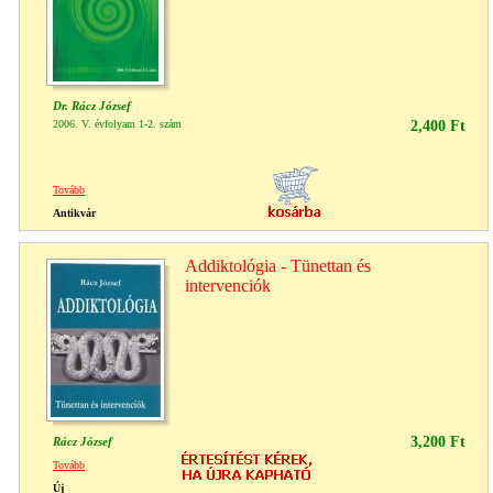
Dr. Rácz József
2006. V. évfolyam 1-2. szám
2,400 Ft
Tovább
Antikvár
Addiktológia - Tünettan és
intervenciók
3,200 Ft
Rácz József
Tovább
Új