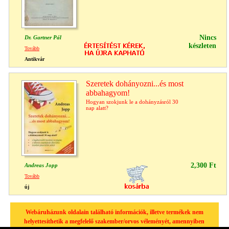
Nincs
Dr. Gartner Pál
készleten
Tovább
Antikvár
Szeretek dohányozni...és most
abbahagyom!
Hogyan szokjunk le a dohányzásról 30
nap alatt?
2,300 Ft
Andreas Jopp
Tovább
új
Webáruházunk oldalain található információk, illetve termékek nem
helyettesíthetik a megfelelő szakember/orvos véleményét, amennyiben