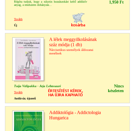
Régóta tudjuk, hogy a nikotin hozzászokást keltő addiktív
1,950 Ft
anyag, a rendszeres dohányzás...
Tovább
Új
A lélek meggyilkolásának
száz módja (1 db)
Nárcisztikus személyek áldozatai
mesélnek
Nincs
Tuija Välipakka - Arja Lehtosaari
készleten
Tovább
Antikvár, újszerű
Addiktológia - Addictologia
Hungarica