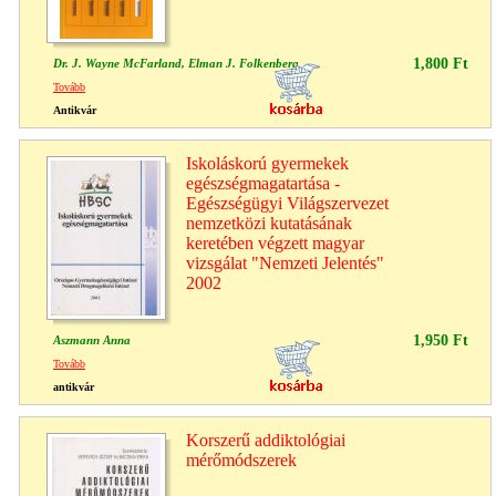
1,800 Ft
Dr. J. Wayne McFarland, Elman J. Folkenberg
Tovább
Antikvár
Iskoláskorú gyermekek
egészségmagatartása -
Egészségügyi Világszervezet
nemzetközi kutatásának
keretében végzett magyar
vizsgálat "Nemzeti Jelentés"
2002
1,950 Ft
Aszmann Anna
Tovább
antikvár
Korszerű addiktológiai
mérőmódszerek