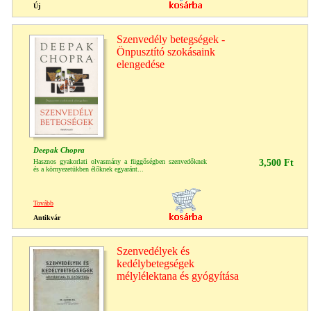
Új
Szenvedély betegségek -
Önpusztító szokásaink
elengedése
Deepak Chopra
Hasznos gyakorlati olvasmány a függőségben szenvedőknek
3,500 Ft
és a környezetükben élőknek egyaránt...
Tovább
Antikvár
Szenvedélyek és
kedélybetegségek
mélylélektana és gyógyítása