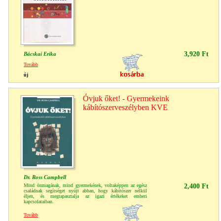
3,920 Ft
Bácskai Erika
Tovább
új
Óvjuk őket! - Gyermekeink
kábítószerveszélyben KVE
Dr. Ross Campbell
Mind önmagának, mind gyermekének, voltaképpen az egész
2,400 Ft
családnak segítséget nyújt abban, hogy kábítószer nélkül
éljen, és megtapasztalja az igazi értékeket emberi
kapcsolataiban.
Tovább