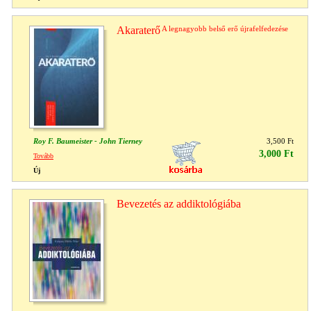
Akaraterő
A legnagyobb belső erő újrafelfedezése
Roy F. Baumeister - John Tierney
3,500 Ft
3,000 Ft
Tovább
Új
Bevezetés az addiktológiába