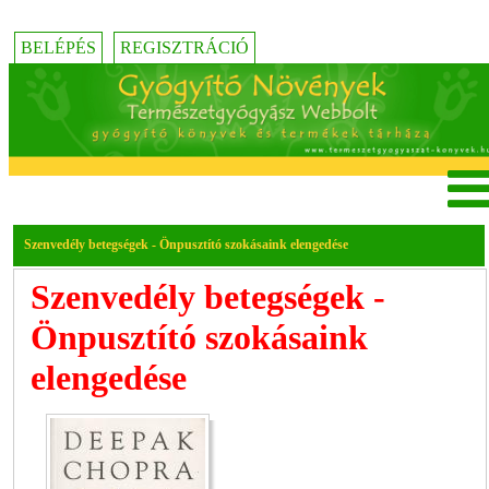
BELÉPÉS
REGISZTRÁCIÓ
Szenvedély betegségek - Önpusztító szokásaink elengedése
Szenvedély betegségek -
Önpusztító szokásaink
elengedése