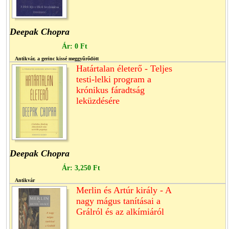
Deepak Chopra
Ár:
0 Ft
Antikvár, a gerinc kissé meggyűrődött
Határtalan életerő - Teljes
testi-lelki program a
krónikus fáradtság
leküzdésére
Deepak Chopra
Ár:
3,250 Ft
Antikvár
Merlin és Artúr király - A
nagy mágus tanításai a
Grálról és az alkímiáról