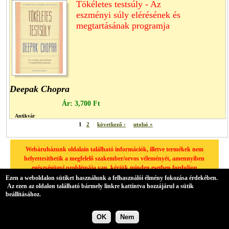
Tökéletes testsúly - Az
eszményi súly elérésének és
megtartásának programja
Deepak Chopra
Ár:
3,700 Ft
Antikvár
1
2
következő ›
utolsó »
Webáruházunk oldalain található információk, illetve termékek nem
helyettesíthetik a megfelelő szakember/orvos véleményét, amennyiben
egészségügyi problémája van, kérjük minden esetben forduljon
háziorvosához.
Ezen a weboldalon sütiket használunk a felhasználói élmény fokozása érdekében.
Az ezen az oldalon található bármely linkre kattintva hozzájárul a sütik
A hátteret az Übercart biztosítja.
beállításához.
OK
Nem