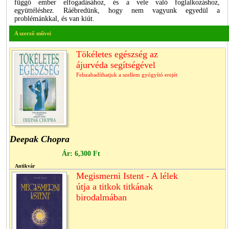
függő ember elfogadásához, és a vele való foglalkozáshoz,
együttéléshez. Ráébredünk, hogy nem vagyunk egyedül a
problémánkkal, és van kiút.
A szerző művei
Tökéletes egészség az
ájurvéda segítségével
Felszabadíthatjuk a szellem gyógyító erejét
Deepak Chopra
Ár:
6,300 Ft
Antikvár
Megismerni Istent - A lélek
útja a titkok titkának
birodalmában