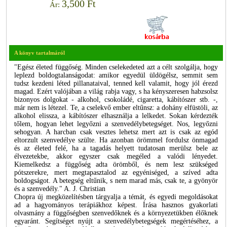
3,500 Ft
Ár:
A könyv tartalmáról
"Egész életed függőség. Minden cselekedeted azt a célt szolgálja, hogy
leplezd boldogtalanságodat: amikor egyedül üldögélsz, semmit sem
tudsz kezdeni léted pillanataival, tenned kell valamit, hogy jól érezd
magad. Ezért valójában a világ rabja vagy, s ha kényszeresen habzsolsz
bizonyos dolgokat - alkohol, csokoládé, cigaretta, kábítószer stb. -,
már nem is létezel. Te, a cselekvő ember eltűnsz: a dohány elfüstöli, az
alkohol elissza, a kábítószer elhasználja a lelkedet. Sokan kérdezték
tőlem, hogyan lehet legyőzni a szenvedélybetegséget. Nos, legyőzni
sehogyan. A harcban csak vesztes lehetsz mert azt is csak az egód
eltorzult szenvedélye szülte. Ha azonban örömmel fordulsz önmagad
és az életed felé, ha a tagadás helyett tudatosan merülsz bele az
élvezetekbe, akkor egyszer csak megéled a valódi lényedet.
Kiemelkedsz a függőség adta örömből, és nem lesz szükséged
pótszerekre, mert megtapasztalod az egyéniséged, a szíved adta
boldogságot. A betegség eltűnik, s nem marad más, csak te, a gyönyör
és a szenvedély." A. J. Christian
Chopra új megközelítésben tárgyalja a témát, és egyedi megoldásokat
ad a hagyományos terápiákhoz képest. Írása hasznos gyakorlati
olvasmány a függőségben szenvedőknek és a környezetükben élőknek
egyaránt. Segítséget nyújt a szenvedélybetegségek megértéséhez, a