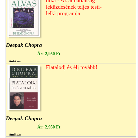
titka - Az álmatlanság
leküzdésének teljes testi-
lelki programja
Deepak Chopra
Ár:
2,950 Ft
Antikvár
Fiatalodj és élj tovább!
Deepak Chopra
Ár:
2,950 Ft
Antikvár