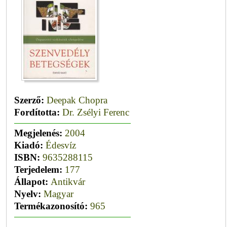
Szerző:
Deepak Chopra
Fordította:
Dr. Zsélyi Ferenc
Megjelenés:
2004
Kiadó:
Édesvíz
ISBN:
9635288115
Terjedelem:
177
Állapot:
Antikvár
Nyelv:
Magyar
Termékazonosító:
965