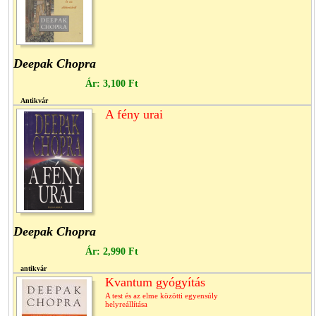
Deepak Chopra
Ár:
3,100 Ft
Antikvár
A fény urai
Deepak Chopra
Ár:
2,990 Ft
antikvár
Kvantum gyógyítás
A test és az elme közötti egyensúly
helyreállítása