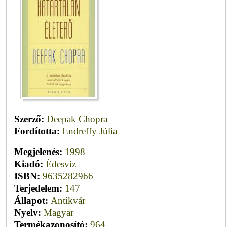
Szerző:
Deepak Chopra
Fordította:
Endreffy Júlia
Megjelenés:
1998
Kiadó:
Édesvíz
ISBN:
9635282966
Terjedelem:
147
Állapot:
Antikvár
Nyelv:
Magyar
Termékazonosító:
964