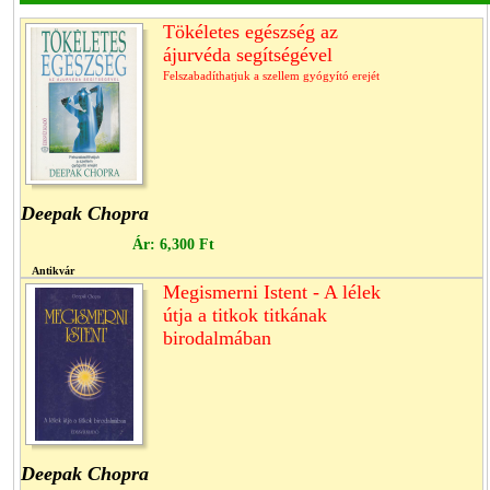
Tökéletes egészség az
ájurvéda segítségével
Felszabadíthatjuk a szellem gyógyító erejét
Deepak Chopra
Ár:
6,300 Ft
Antikvár
Megismerni Istent - A lélek
útja a titkok titkának
birodalmában
Deepak Chopra