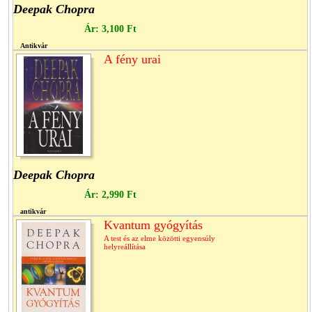
Deepak Chopra
Ár:
3,100 Ft
Antikvár
A fény urai
Deepak Chopra
Ár:
2,990 Ft
antikvár
Kvantum gyógyítás
A test és az elme közötti egyensúly
helyreállítása