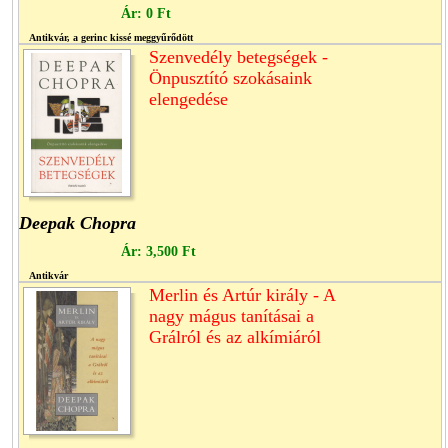
Ár:
0 Ft
Antikvár, a gerinc kissé meggyűrődött
Szenvedély betegségek -
Önpusztító szokásaink
elengedése
Deepak Chopra
Ár:
3,500 Ft
Antikvár
Merlin és Artúr király - A
nagy mágus tanításai a
Grálról és az alkímiáról