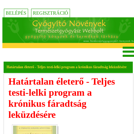
BELÉPÉS
REGISZTRÁCIÓ
Határtalan életerő - Teljes testi-lelki program a krónikus fáradtság leküzdésére
Határtalan életerő - Teljes
testi-lelki program a
krónikus fáradtság
leküzdésére