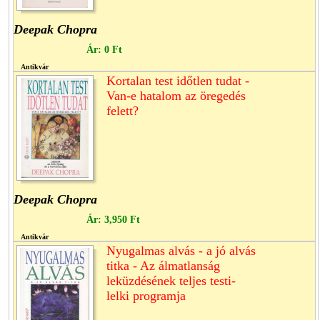
Deepak Chopra
Ár:
0 Ft
Antikvár
Kortalan test időtlen tudat -
Van-e hatalom az öregedés
felett?
Deepak Chopra
Ár:
3,950 Ft
Antikvár
Nyugalmas alvás - a jó alvás
titka - Az álmatlanság
leküzdésének teljes testi-
lelki programja