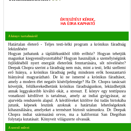
A könyv tartalmáról
Határtalan életerő - Teljes testi-lelki program a krónikus fáradtság
leküzdésére
Hogyan juthatunk a táplálékunkból több erőhöz? Hogyan tehetjük
magunkat kiegyensúlyozottabbá? Hogyan használjuk a személyiségünk
fejlődéséből nyert energiát életerőnk fenntartására, sőt növelésére?
Deepak Chopra szerint a fáradtság nem más, mint a testi, lelki szellemi
erő hiánya, a krónikus fáradtság pedig mindezen erők hosszantartó
hiányával magyarázható. De ki ne ismerné a krónikus fáradtásot,
amely a modern élet negatív kísérőjelensége? Ha Dr. Chopra tanácsait
követjük, felülkerekedhetünk krónikus fáradtságunkon, leküzdhetjük
annak leggyakoribb kiváltó okát, a stresszt. E könyv egy testtípusra
vonatkozó kérdőívet is tartalmaz, amely az indiai gyógyászat, az
ajurvéda rendszerén alapul. A kérdőíveket kitöltve ősi tudás birtokába
jutunk, képesek leszünk azoknak a határtalan lehetőségeknek
kihasználására, amelyeket a természet biztosít számunkra. Dr. Deepak
Chopra indiai származású orvos, ma a kaliforniai San Diegóban
folytatja kutatásait. Könyveit világszerte olvassák.
A szerző művei