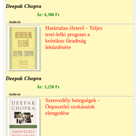
Deepak Chopra
Ár:
6,300 Ft
Antikvár
Határtalan életerő - Teljes
testi-lelki program a
krónikus fáradtság
leküzdésére
Deepak Chopra
Ár:
3,250 Ft
Antikvár
Szenvedély betegségek -
Önpusztító szokásaink
elengedése