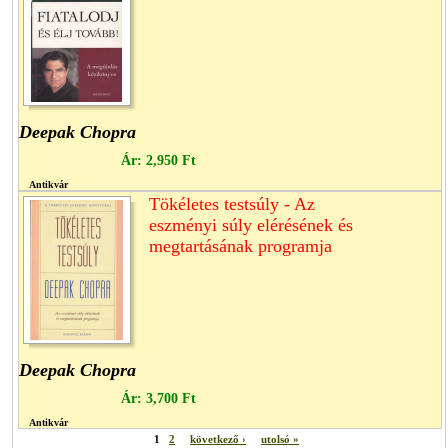
Deepak Chopra
Ár:
2,950 Ft
Antikvár
Tökéletes testsúly - Az
eszményi súly elérésének és
megtartásának programja
Deepak Chopra
Ár:
3,700 Ft
Antikvár
1
2
következő ›
utolsó »