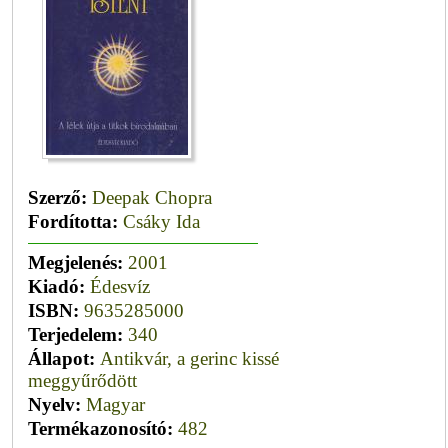
Szerző:
Deepak Chopra
Fordította:
Csáky Ida
Megjelenés:
2001
Kiadó:
Édesvíz
ISBN:
9635285000
Terjedelem:
340
Állapot:
Antikvár, a gerinc kissé
meggyűrődött
Nyelv:
Magyar
Termékazonosító:
482