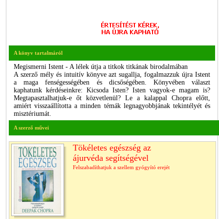
A könyv tartalmáról
Megismerni Istent - A lélek útja a titkok titkának birodalmában
A szerző mély és intuitív könyve azt sugallja, fogalmazzuk újra Istent
a maga fenségességében és dicsőségében. Könyvében választ
kaphatunk kérdéseinkre: Kicsoda Isten? Isten vagyok-e magam is?
Megtapasztalhatjuk-e őt közvetlenül? Le a kalappal Chopra előtt,
amiért visszaállította a minden témák legnagyobbjának tekintélyét és
misztériumát.
A szerző művei
Tökéletes egészség az
ájurvéda segítségével
Felszabadíthatjuk a szellem gyógyító erejét