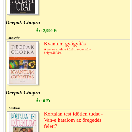
Deepak Chopra
Ár:
2,990 Ft
antikvár
Kvantum gyógyítás
A test és az elme közötti egyensúly
helyreállítása
Deepak Chopra
Ár:
0 Ft
Antikvár
Kortalan test időtlen tudat -
Van-e hatalom az öregedés
felett?