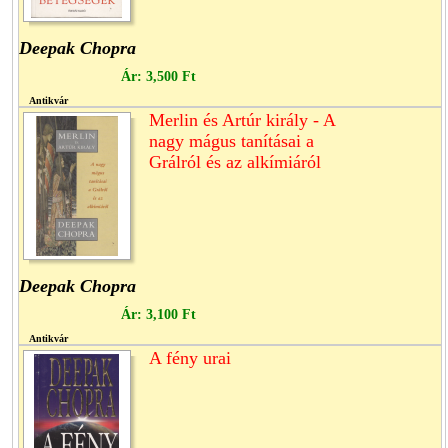
Deepak Chopra
Ár:
3,500 Ft
Antikvár
Merlin és Artúr király - A
nagy mágus tanításai a
Grálról és az alkímiáról
Deepak Chopra
Ár:
3,100 Ft
Antikvár
A fény urai