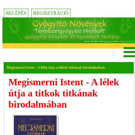
BELÉPÉS
REGISZTRÁCIÓ
Megismerni Istent - A lélek útja a titkok titkának birodalmában
Megismerni Istent - A lélek
útja a titkok titkának
birodalmában