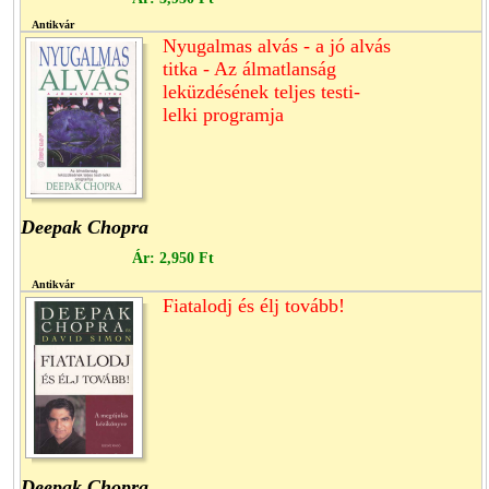
Antikvár
Nyugalmas alvás - a jó alvás
titka - Az álmatlanság
leküzdésének teljes testi-
lelki programja
Deepak Chopra
Ár:
2,950 Ft
Antikvár
Fiatalodj és élj tovább!
Deepak Chopra