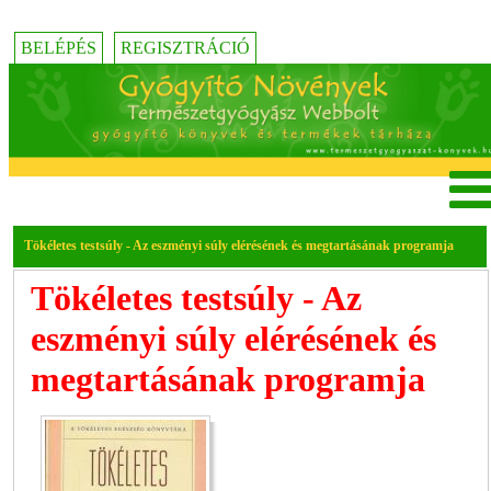
BELÉPÉS
REGISZTRÁCIÓ
Tökéletes testsúly - Az eszményi súly elérésének és megtartásának programja
Tökéletes testsúly - Az
eszményi súly elérésének és
megtartásának programja