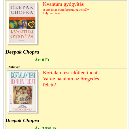
Kvantum gyógyítás
A test és az elme közötti egyensúly
helyreállítása
Deepak Chopra
Ár:
0 Ft
Antikvár
Kortalan test időtlen tudat -
Van-e hatalom az öregedés
felett?
Deepak Chopra
Ár:
3,950 Ft