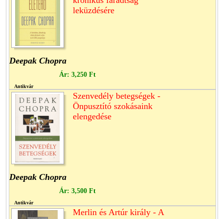
leküzdésére
Deepak Chopra
Ár:
3,250 Ft
Antikvár
Szenvedély betegségek -
Önpusztító szokásaink
elengedése
Deepak Chopra
Ár:
3,500 Ft
Antikvár
Merlin és Artúr király - A