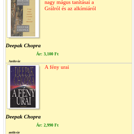
nagy mágus tanításai a
Grálról és az alkímiáról
Deepak Chopra
Ár:
3,100 Ft
Antikvár
A fény urai
Deepak Chopra
Ár:
2,990 Ft
antikvár