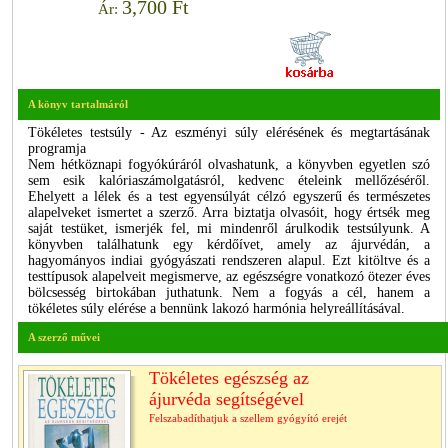
3,700 Ft
Ár:
A könyv tartalmáról
Tökéletes testsúly - Az eszményi súly elérésének és megtartásának
programja
Nem hétköznapi fogyókúráról olvashatunk, a könyvben egyetlen szó
sem esik kalóriaszámolgatásról, kedvenc ételeink mellőzéséről.
Ehelyett a lélek és a test egyensúlyát célzó egyszerű és természetes
alapelveket ismertet a szerző. Arra biztatja olvasóit, hogy értsék meg
saját testüket, ismerjék fel, mi mindenről árulkodik testsúlyunk. A
könyvben találhatunk egy kérdőívet, amely az ájurvédán, a
hagyományos indiai gyógyászati rendszeren alapul. Ezt kitöltve és a
testtípusok alapelveit megismerve, az egészségre vonatkozó ötezer éves
bölcsesség birtokában juthatunk. Nem a fogyás a cél, hanem a
tökéletes súly elérése a bennünk lakozó harmónia helyreállításával.
A szerző művei
Tökéletes egészség az
ájurvéda segítségével
Felszabadíthatjuk a szellem gyógyító erejét