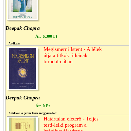
Deepak Chopra
Ár:
6,300 Ft
Antikvár
Megismerni Istent - A lélek
útja a titkok titkának
birodalmában
Deepak Chopra
Ár:
0 Ft
Antikvár, a gerinc kissé meggyűrődött
Határtalan életerő - Teljes
testi-lelki program a
krónikus fáradtság