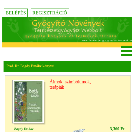
BELÉPÉS
REGISZTRÁCIÓ
Prof. Dr. Bagdy Emőke könyvei
Álmok, szimbólumok,
terápiák
3,360 Ft
Bagdy Emőke