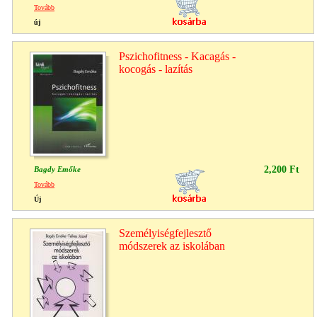
Tovább
új
Pszichofitness - Kacagás -
kocogás - lazítás
2,200 Ft
Bagdy Emőke
Tovább
Új
Személyiségfejlesztő
módszerek az iskolában