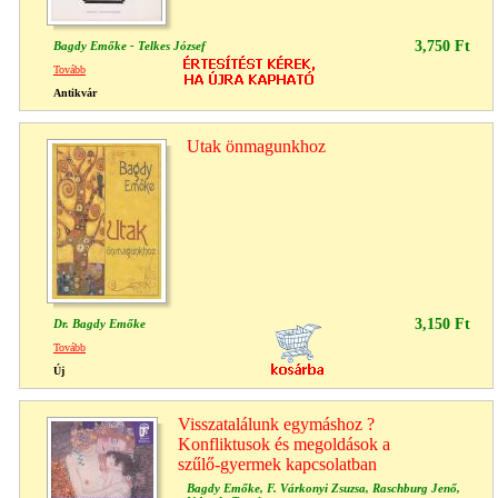
3,750 Ft
Bagdy Emőke - Telkes József
Tovább
Antikvár
Utak önmagunkhoz
3,150 Ft
Dr. Bagdy Emőke
Tovább
Új
Visszatalálunk egymáshoz ?
Konfliktusok és megoldások a
szűlő-gyermek kapcsolatban
Bagdy Emőke, F. Várkonyi Zsuzsa, Raschburg Jenő,