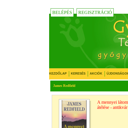
BELÉPÉS
REGISZTRÁCIÓ
KEZDŐLAP
KERESÉS
AKCIÓK
ÚJDONSÁGO
James Redfield
A mennyei látomás
átélése - antikvá