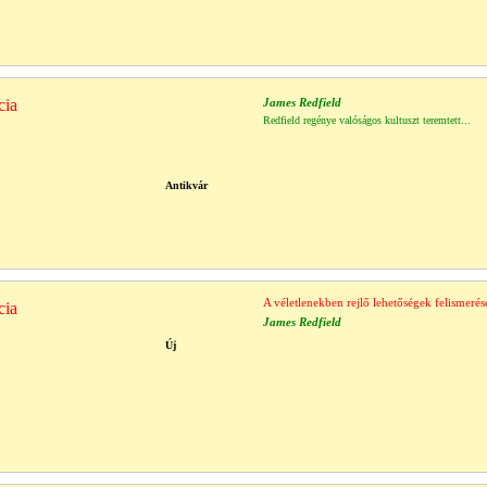
cia
James Redfield
Redfield regénye valóságos kultuszt teremtett...
Antikvár
A véletlenekben rejlő lehetőségek felismerés
cia
James Redfield
Új