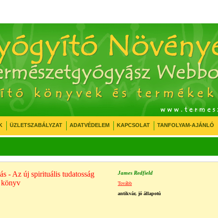
K
ÜZLETSZABÁLYZAT
ADATVÉDELEM
KAPCSOLAT
TANFOLYAM-AJÁNLÓ
 - Az új spirituális tudatosság
James Redfield
r könyv
Tovább
antikvár, jó állapotú