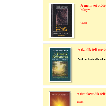
A mennyei próféc
könyv
Tovább
A tizedik felismeré
Antikvár, kiváló állapotban
A tizenkettedik fel
Tovább