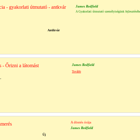
ia - gyakorlati útmutató - antkvár
James Redfield
A Gyakorlati útmutató személyiségünk fejlesztéséhe
Antikvár
s - Őrizni a látomást
James Redfield
Tovább
.
A döntés órája
ismerés
James Redfield
Új