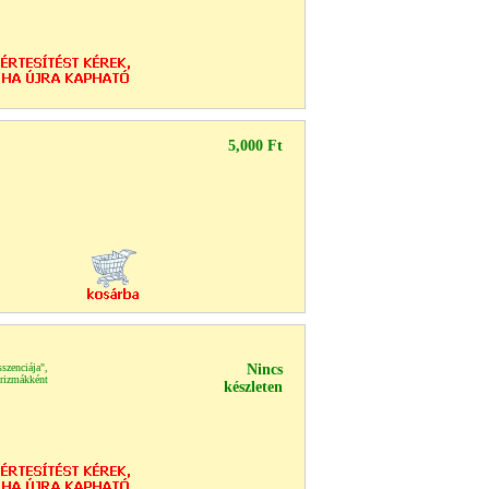
5,000 Ft
zenciája",
Nincs
izmákként
készleten