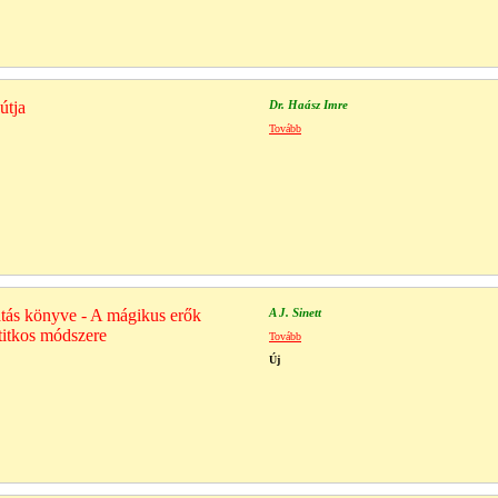
útja
Dr. Haász Imre
Tovább
tás könyve - A mágikus erők
A J. Sinett
titkos módszere
Tovább
Új