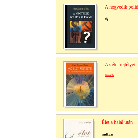
A negyedik polit
Új
Az élet rejtélyei
Tovább
Élet a halál után
antikvár