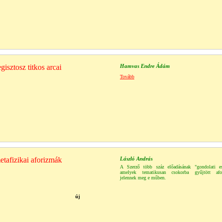
isztosz titkos arcai
Hamvas Endre Ádám
Tovább
tafizikai aforizmák
László András
A Szerző több száz előadásának "gondolati ess
amelyek tematikusan csokorba gyűjtött afor
jelennek meg e műben.
új