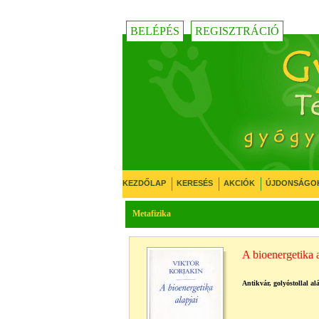
BELÉPÉS
REGISZTRÁCIÓ
KEZDŐLAP
KERESÉS
AKCIÓK
ÚJDONSÁGO
Metafizika
A bioenergetika a
Antikvár, golyóstollal al