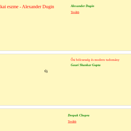
ikai eszme - Alexander Dugin
Alexander Dugin
Tovább
Ősi bölcsesség és modern tudomány
Gauri Shankar Gupta
Új
Deepak Chopra
Tovább