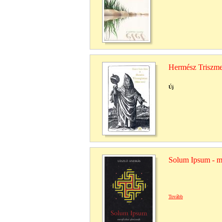
Hermész Triszmeg
Új
Solum Ipsum - me
Tovább