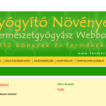
K
ÜZLETSZABÁLYZAT
ADATVÉDELEM
KAPCSOLAT
TANFOLYAM-AJÁNLÓ
lapjai
Viktor Korjakin
Tovább
áhúzott részekkel