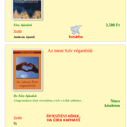
3,500 Ft
Eőry Ajándok
Tovább
Antikvár, újszerű
Az isteni Szív végartériái
Dr. Eőry Ajándok
A hagyományos kínai orvoslásban a Szív a Lélek székhelye...
Nincs
készleten
Tovább
Új