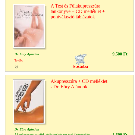
A Test és Fülakupresszúra
tankönyve + CD melléklet +
pontválasztó táblázatok
9,500 Ft
Dr. Eőry Ajándok
Tovább
Új
Akupresszúra + CD melléklet
- Dr. Eőry Ajándok
Dr. Eőry Ajándok
A kezeken éppen az ujjak végén nagyok sok érző idegvégződés
5,500 Ft