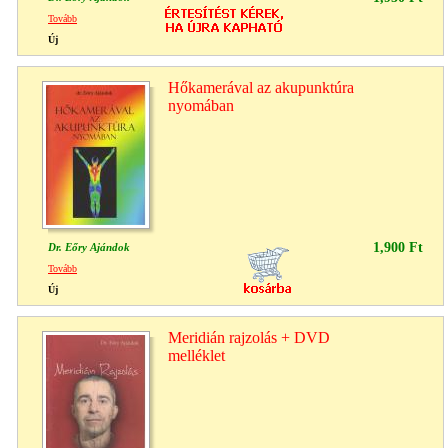
Tovább
Új
Hőkamerával az akupunktúra
nyomában
1,900 Ft
Dr. Eőry Ajándok
Tovább
Új
Meridián rajzolás + DVD
melléklet