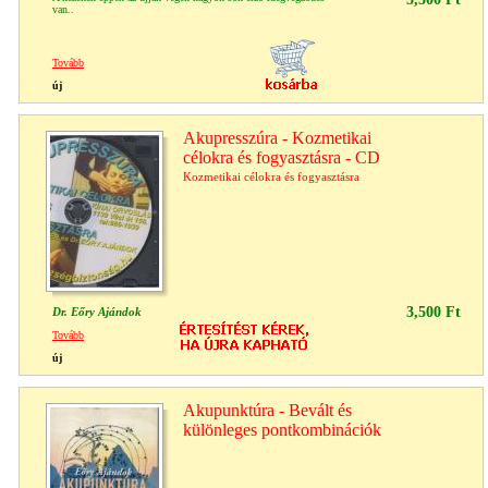
van..
Tovább
új
Akupresszúra - Kozmetikai
célokra és fogyasztásra - CD
Kozmetikai célokra és fogyasztásra
3,500 Ft
Dr. Eőry Ajándok
Tovább
új
Akupunktúra - Bevált és
különleges pontkombinációk