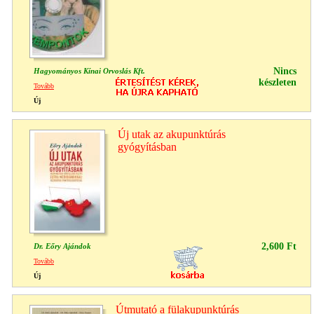
Nincs
Hagyományos Kínai Orvoslás Kft.
készleten
Tovább
Új
Új utak az akupunktúrás
gyógyításban
2,600 Ft
Dr. Eőry Ajándok
Tovább
Új
Útmutató a fülakupunktúrás