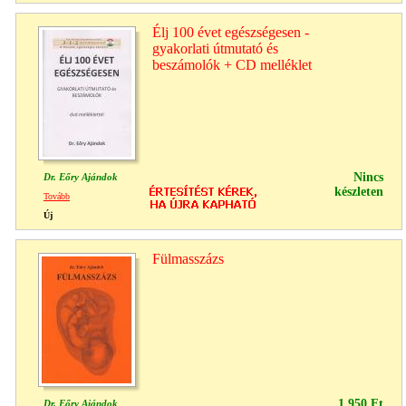
Élj 100 évet egészségesen -
gyakorlati útmutató és
beszámolók + CD melléklet
Nincs
Dr. Eőry Ajándok
készleten
Tovább
Új
Fülmasszázs
1,950 Ft
Dr. Eőry Ajándok