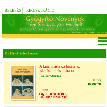
BELÉPÉS
REGISZTRÁCIÓ
Dr. Eőry Ajándok könyvei
A kínai masszázs hatása az
iskoláskori rövidlátásra
Dr. Eőry Ajándok
Nincs
készleten
Tovább
Új