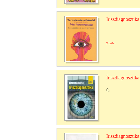
Iriszdiagnosztik
Tovább
Íriszdiagnosztik
Új
Iriszdiagnosztik