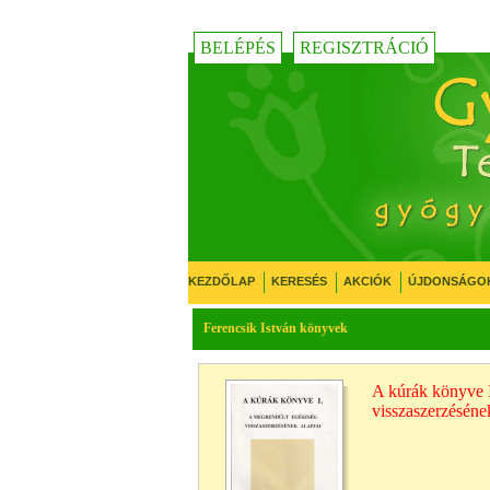
BELÉPÉS
REGISZTRÁCIÓ
KEZDŐLAP
KERESÉS
AKCIÓK
ÚJDONSÁGO
Ferencsik István könyvek
A kúrák könyve I
visszaszerzésének