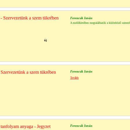
a - Szervezetünk a szem tükrében
Ferencsik István
A mellékletében megtalálhatók a különböző szemté
új
a Szervezetünk a szem tükrében
Ferencsik István
Tovább
a tanfolyam anyaga - Jegyzet
Ferencsik István