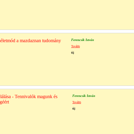
rméletmód a mazdaznan tudomány
Ferencsik István
Tovább
új
lálása - Tennivalók magunk és
Ferencsik István
géért
Tovább
új