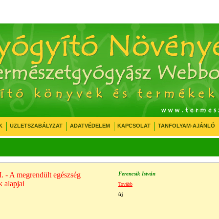
K
ÜZLETSZABÁLYZAT
ADATVÉDELEM
KAPCSOLAT
TANFOLYAM-AJÁNLÓ
. - A megrendült egészség
Ferencsik István
 alapjai
Tovább
új