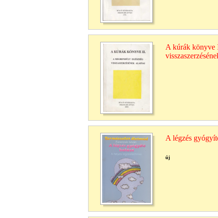
A kúrák könyve I
visszaszerzésének
A légzés gyógyít
új