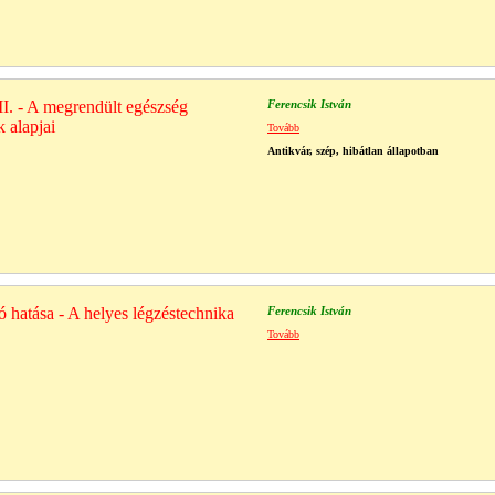
I. - A megrendült egészség
Ferencsik István
 alapjai
Tovább
Antikvár, szép, hibátlan állapotban
ó hatása - A helyes légzéstechnika
Ferencsik István
Tovább