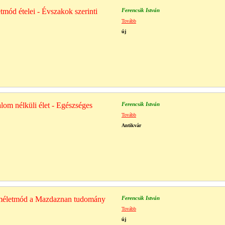
tmód ételei - Évszakok szerinti
Ferencsik István
Tovább
új
lom nélküli élet - Egészséges
Ferencsik István
Tovább
Antikvár
rméletmód a Mazdaznan tudomány
Ferencsik István
Tovább
új