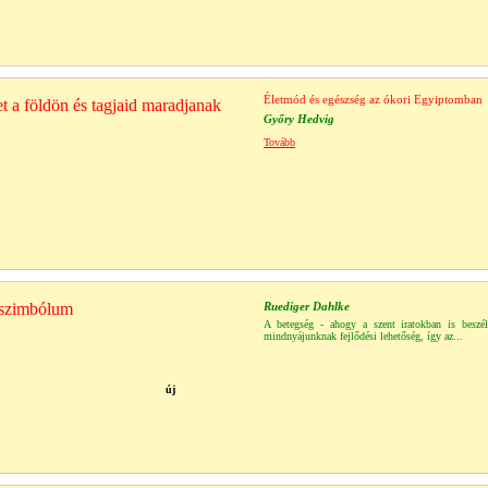
Életmód és egészség az ókori Egyiptomban
et a földön és tagjaid maradjanak
Győry Hedvig
Tovább
 szimbólum
Ruediger Dahlke
A betegség - ahogy a szent iratokban is beszél
mindnyájunknak fejlődési lehetőség, így az...
új