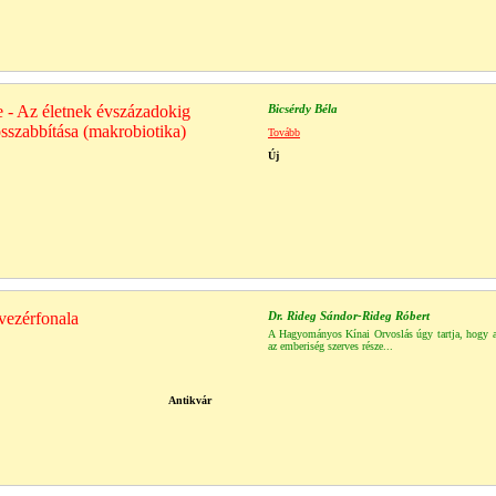
e - Az életnek évszázadokig
Bicsérdy Béla
sszabbítása (makrobiotika)
Tovább
Új
 vezérfonala
Dr. Rideg Sándor-Rideg Róbert
A Hagyományos Kínai Orvoslás úgy tartja, hogy 
az emberiség szerves része...
Antikvár