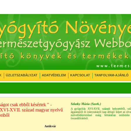
K
ÜZLETSZABÁLYZAT
ADATVÉDELEM
KAPCSOLAT
TANFOLYAM-AJÁNLÓ
ágot csak ebből késértek " -
Szlatky Mária (Szerk.)
A gyógyítás XVI-XVII. századi helyzetéről, szí
XVI-XVII. század magyar nyelvű
ágazatairól és irányzatairól kap átfogó képet az olv
eiből
művelődéstörténet máig feltáratlan területére
összeállításból.
Antikvár