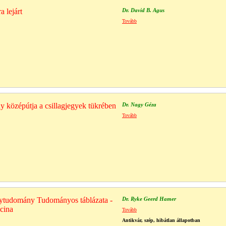
 lejárt
Dr. David B. Agus
Tovább
ny középútja a csillagjegyek tükrében
Dr. Nagy Géza
Tovább
tudomány Tudományos táblázata -
Dr. Ryke Geerd Hamer
cina
Tovább
Antikvár, szép, hibátlan állapotban