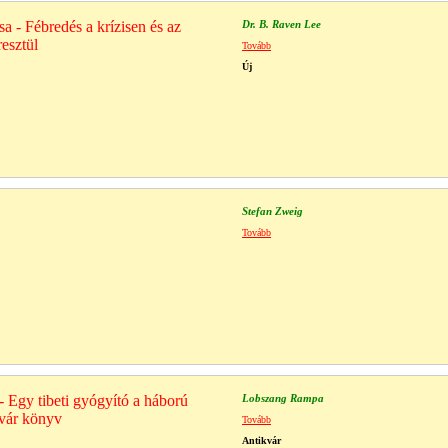
sa - Fébredés a krízisen és az
Dr. B. Raven Lee
esztül
Tovább
Új
Stefan Zweig
Tovább
- Egy tibeti gyógyító a háború
Lobszang Rampa
kvár könyv
Tovább
Antikvár