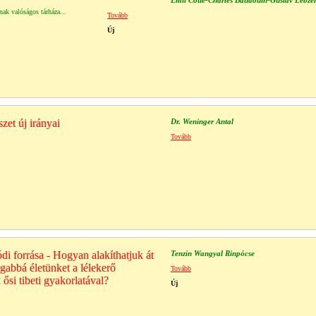
Emil Coué-Charles Baudouin-Gustav Lebzel
nak valóságos tárháza...
Tovább
Új
et új irányai
Dr. Weninger Antal
Tovább
di forrása - Hogyan alakíthatjuk át
Tenzin Wangyal Rinpócse
gabbá életünket a lélekerő
Tovább
ősi tibeti gyakorlatával?
Új