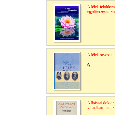
A lélek feloldozá
együttérzésen ker
A lélek orvosai
Új
A lhászai doktor 
viharában - anti