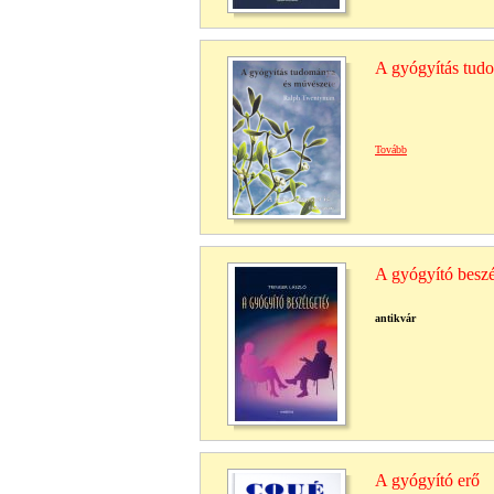
A gyógyítás tud
Tovább
A gyógyító beszé
antikvár
A gyógyító erő