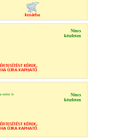
Nincs
készleten
az ember és
Nincs
készleten