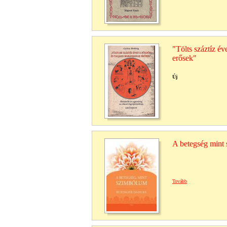
"Tölts száztíz év
erősek"
Új
A betegség mint
Tovább