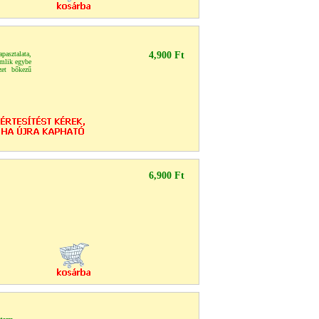
asztalata,
4,900 Ft
amlik egybe
zet bőkezű
6,900 Ft