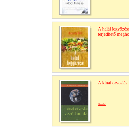
A halál legyőzés
terjedhető megho
A kínai orvoslás
Tovább