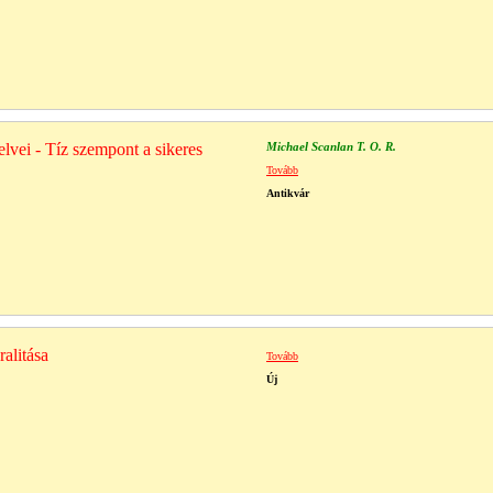
lvei - Tíz szempont a sikeres
Michael Scanlan T. O. R.
Tovább
Antikvár
alitása
Tovább
Új