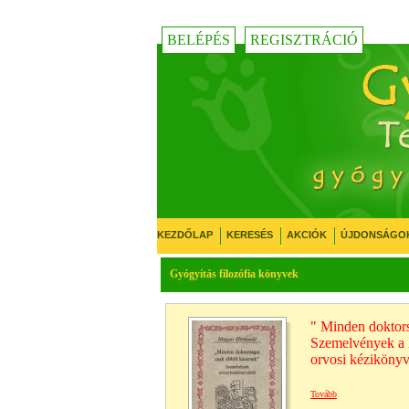
BELÉPÉS
REGISZTRÁCIÓ
KEZDŐLAP
KERESÉS
AKCIÓK
ÚJDONSÁGO
Gyógyítás filozófia könyvek
" Minden doktors
Szemelvények a 
orvosi kézikönyv
Tovább