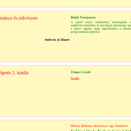
ománya és művészete
Ralph Twentyman
A szerző orvosi szakértelem, homeopátiás tap
rendkívüli történelmi és mitológiai műveltsége ár
e könyv lapjain, hogy figyelmünket a termés
gyógyszertárára irányítsa.
Antikvár, jó állapot
lgetés 5. kiadás
Tringer László
Tovább
Három lélektani sikerkönyv egy kötetben!