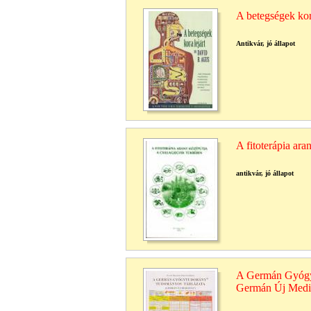
A betegségek kora
Antikvár, jó állapot
A fitoterápia ara
antikvár, jó állapot
A Germán Gyógy
Germán Új Medi