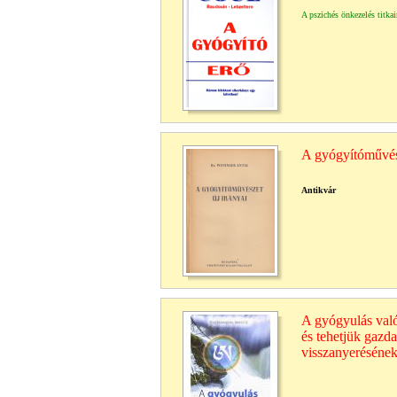
A pszichés önkezelés titkai
A gyógyítóművész
Antikvár
A gyógyulás való
és tehetjük gazda
visszanyerésének 