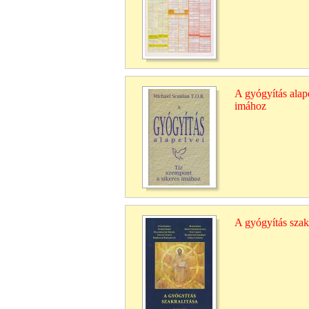
A gyógyítás alape
imához
A gyógyítás szakr