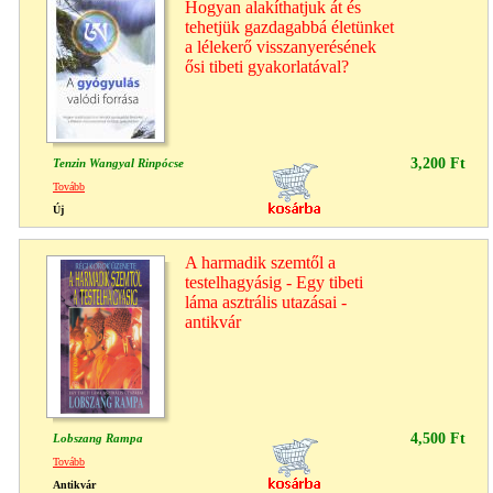
Hogyan alakíthatjuk át és
tehetjük gazdagabbá életünket
a lélekerő visszanyerésének
ősi tibeti gyakorlatával?
3,200 Ft
Tenzin Wangyal Rinpócse
Tovább
Új
A harmadik szemtől a
testelhagyásig - Egy tibeti
láma asztrális utazásai -
antikvár
4,500 Ft
Lobszang Rampa
Tovább
Antikvár