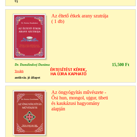
Új
Az éltető étkek arany szutrája
( 1 db)
15,500 Ft
Dr. Damdindorj Danima
Tovább
antikvár, jó állapot
Az öngyógyítás művészete -
Ősi hun, mongol, ujgur, tibeti
és kaukázusi hagyomány
alapján