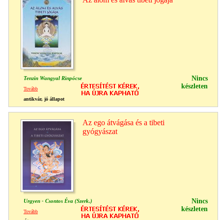
Nincs
Tenzin Wangyal Rinpócse
készleten
Tovább
antikvár, jó állapot
Az ego átvágása és a tibeti
gyógyászat
Nincs
Urgyen - Csontos Éva (Szerk.)
készleten
Tovább