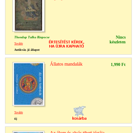
Nincs
Thondup Tulku Rinpocse
készleten
Tovább
Antikvár, jó állapot
Állatos mandalák
1,990 Ft
Tovább
új
Az álom és alvás tibeti jógája