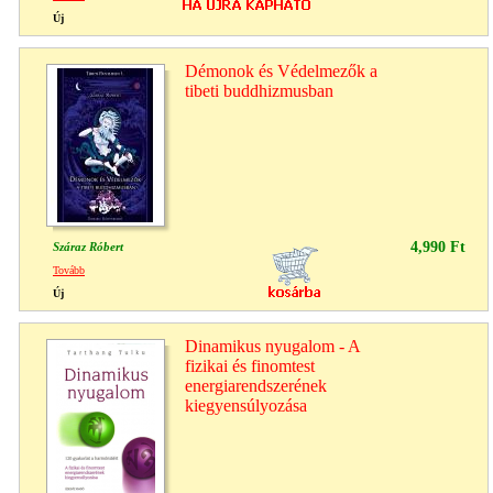
Új
Démonok és Védelmezők a
tibeti buddhizmusban
4,990 Ft
Száraz Róbert
Tovább
Új
Dinamikus nyugalom - A
fizikai és finomtest
energiarendszerének
kiegyensúlyozása