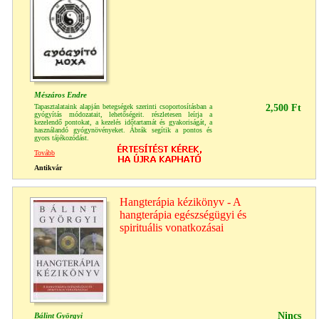
Mészáros Endre
Tapasztalataink alapján betegségek szerinti csoportosításban a
2,500 Ft
gyógyítás módozatait, lehetőségeit. részletesen leírja a
kezelendő pontokat, a kezelés időtartamát és gyakoriságát, a
használandó gyógynövényeket. Ábrák segítik a pontos és
gyors tájékozódást.
Tovább
Antikvár
Hangterápia kézikönyv - A
hangterápia egészségügyi és
spirituális vonatkozásai
Nincs
Bálint Györgyi