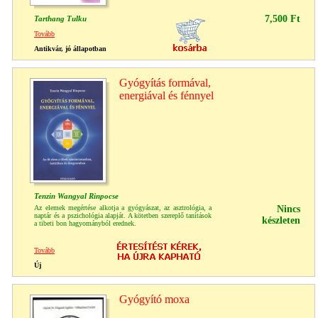
7,500 Ft
Tarthang Tulku
Tovább
Antikvár, jó állapotban
Gyógyítás formával,
energiával és fénnyel
Tenzin Wangyal Rinpocse
Az elemek megértése alkotja a gyógyászat, az asztrológia, a
Nincs
naptár és a pszichológia alapját. A kötetben szereplő tanítások
készleten
a tibeti bon hagyományból erednek.
Tovább
Új
Gyógyító moxa