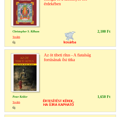
érdekében
2,100 Ft
Christopher S. Kilham
Tovább
Új
Az öt tibeti rítus - A fiatalság
forrásának ősi titka
1,650 Ft
Peter Kelder
Tovább
Új