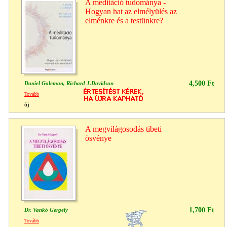
A meditáció tudománya -
Hogyan hat az elmélyülés az
elménkre és a testünkre?
4,500 Ft
Daniel Goleman, Richard J.Davidson
Tovább
új
A megvilágosodás tibeti
ösvénye
1,700 Ft
Dr. Vankó Gergely
Tovább