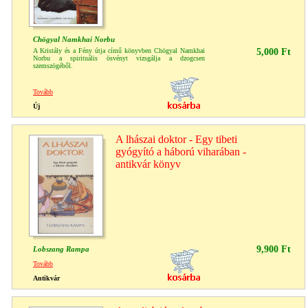
Chögyal Namkhai Norbu
A Kristály és a Fény útja című könyvben Chögyal Namkhai
5,000 Ft
Norbu a spirituális ösvényt vizsgálja a dzogcsen
szemszögéből.
Tovább
Új
A lhászai doktor - Egy tibeti
gyógyító a háború viharában -
antikvár könyv
9,900 Ft
Lobszang Rampa
Tovább
Antikvár