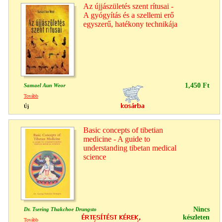
Az újjászületés szent rítusai -
A gyógyítás és a szellemi erő
egyszerű, hatékony technikája
1,450 Ft
Samael Aun Weor
Tovább
Új
Basic concepts of tibetian
medicine - A guide to
understanding tibetan medical
science
Nincs
Dr. Tsering Thakchoe Drungsto
készleten
Tovább