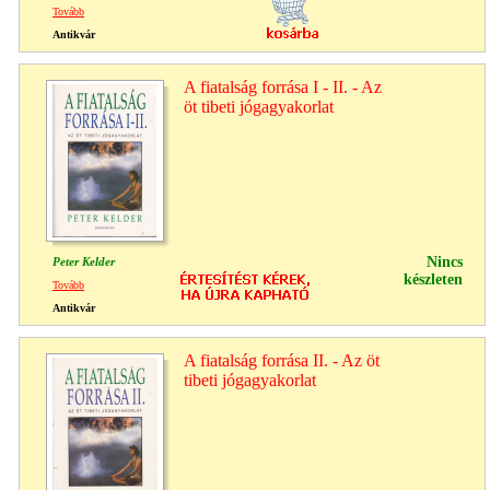
Tovább
Antikvár
A fiatalság forrása I - II. - Az
öt tibeti jógagyakorlat
Nincs
Peter Kelder
készleten
Tovább
Antikvár
A fiatalság forrása II. - Az öt
tibeti jógagyakorlat