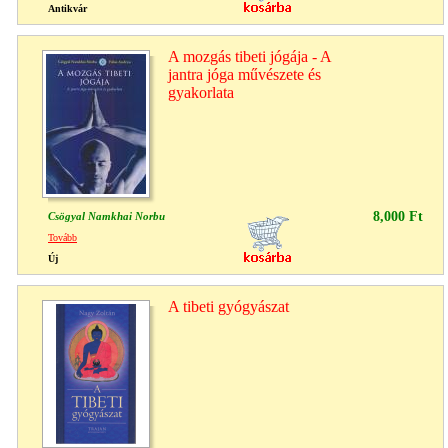
Antikvár
A mozgás tibeti jógája - A
jantra jóga művészete és
gyakorlata
8,000 Ft
Csögyal Namkhai Norbu
Tovább
Új
A tibeti gyógyászat