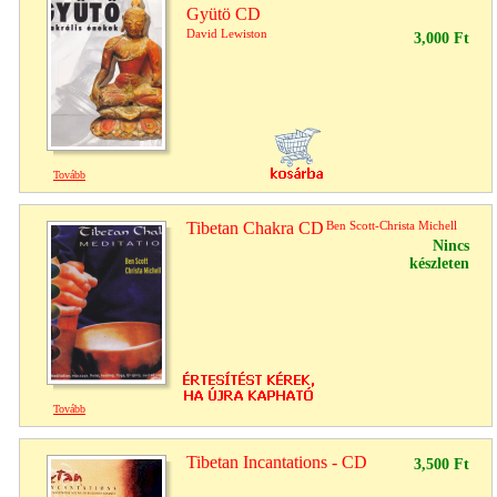
Gyütö CD
David Lewiston
3,000 Ft
Tovább
Tibetan Chakra CD
Ben Scott-Christa Michell
Nincs
készleten
Tovább
Tibetan Incantations - CD
3,500 Ft