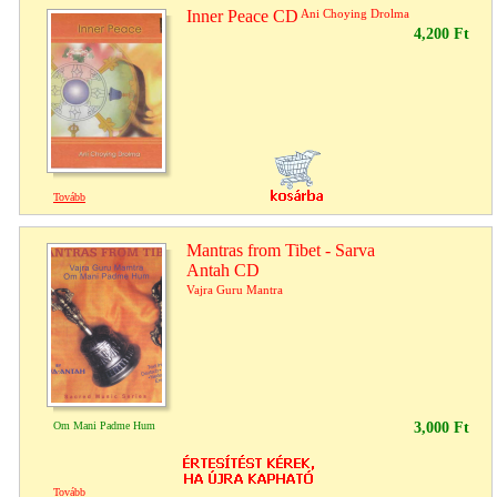
Inner Peace CD
Ani Choying Drolma
4,200 Ft
Tovább
Mantras from Tibet - Sarva
Antah CD
Vajra Guru Mantra
Om Mani Padme Hum
3,000 Ft
Tovább