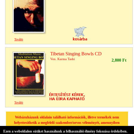
Tovább
Tibetan Singing Bowls CD
Ven. Karma Tashi
2,800 Ft
Tovább
Webáruházunk oldalain található információk, illetve termékek nem
helyettesíthetik a megfelelő szakember/orvos véleményét, amennyiben
egészségügyi problémája van, kérjük minden esetben forduljon
Ezen a weboldalon sütiket használunk a felhasználói élmény fokozása érdekében.
háziorvosához.