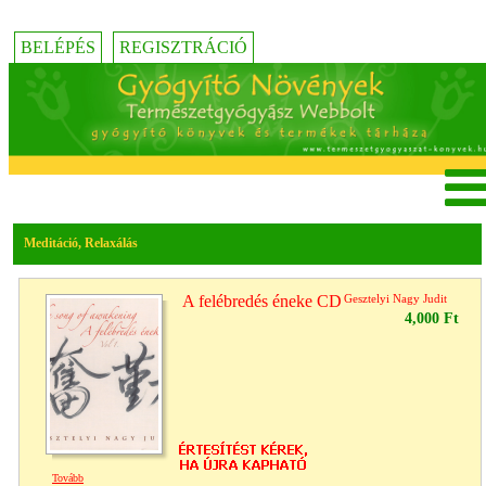
BELÉPÉS
REGISZTRÁCIÓ
Meditáció, Relaxálás
A felébredés éneke CD
Gesztelyi Nagy Judit
4,000 Ft
Tovább