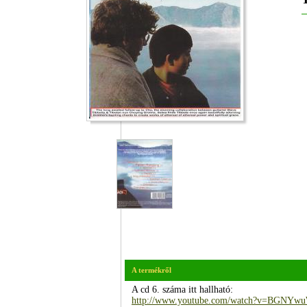
A termékről
A cd 6. száma itt hallható:
http://www.youtube.com/watch?v=BGNYw