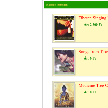
Hasonló termékek
Tibetan Singin
Ár:
2,800 Ft
Songs from Tib
Ár:
0 Ft
Medicine Tree 
Ár:
0 Ft