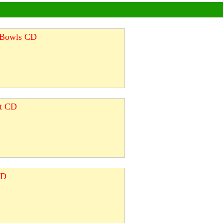
g Bowls CD
et CD
CD