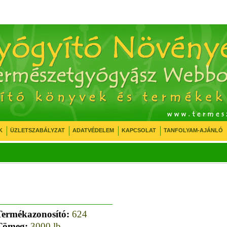
K
ÜZLETSZABÁLYZAT
ADATVÉDELEM
KAPCSOLAT
TANFOLYAM-AJÁNLÓ
Termékazonosító:
624
Tömeg:
3000
lb