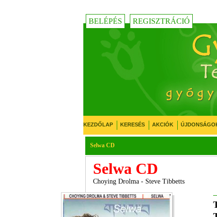
BELÉPÉS
REGISZTRÁCIÓ
KEZDŐLAP
KERESÉS
AKCIÓK
ÚJDONSÁGO
Selwa CD
Selwa CD
Choying Drolma - Steve Tibbetts