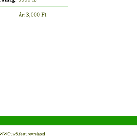
3,000 Ft
Ár:
uWWOuw&feature=related