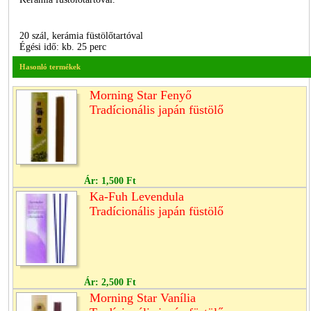
20 szál, kerámia füstölőtartóval
Égési idő: kb. 25 perc
Hasonló termékek
Morning Star Fenyő
Tradícionális japán füstölő
Ár:
1,500 Ft
Ka-Fuh Levendula
Tradícionális japán füstölő
Ár:
2,500 Ft
Morning Star Vanília