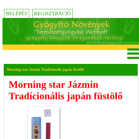
BELÉPÉS
REGISZTRÁCIÓ
Morning star Jázmin Tradícionális japán füstölő
Morning star Jázmin
Tradícionális japán füstölő