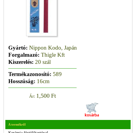
Gyártó:
Nippon Kodo, Japán
Forgalmazó:
Thigle Kft
Kiszerelés:
20 szál
Termékazonosító:
589
Hosszúság:
16
cm
1,500 Ft
Ár:
A termékről
Kerámia füstölőtartóval.