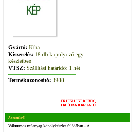
Gyártó:
Kína
Kiszerelés:
18 db köpölyöző egy
készletben
VTSZ:
Szállítási határidő: 1 hét
Termékazonosító:
3988
A termékről
Vákuumos műanyag köpölykészlet faládában - A