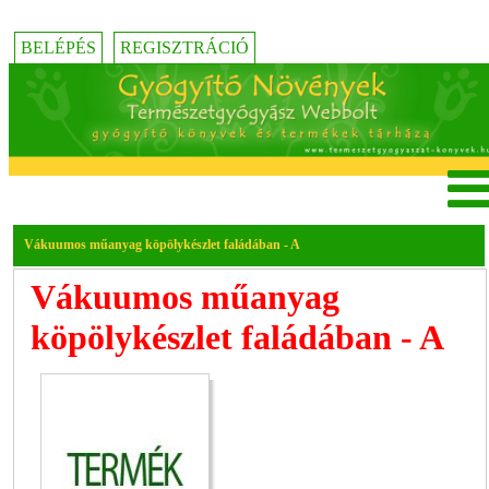
BELÉPÉS
REGISZTRÁCIÓ
Vákuumos műanyag köpölykészlet faládában - A
Vákuumos műanyag
köpölykészlet faládában - A