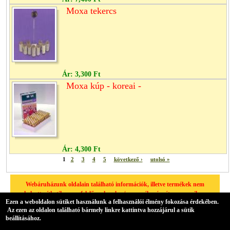
Moxa tekercs
Ár:
3,300 Ft
Moxa kúp - koreai -
Ár:
4,300 Ft
1
2
3
4
5
következő ›
utolsó »
Webáruházunk oldalain található információk, illetve termékek nem
helyettesíthetik a megfelelő szakember/orvos véleményét, amennyiben
Ezen a weboldalon sütiket használunk a felhasználói élmény fokozása érdekében.
egészségügyi problémája van, kérjük minden esetben forduljon
Az ezen az oldalon található bármely linkre kattintva hozzájárul a sütik
háziorvosához.
beállításához.
A hátteret az Übercart biztosítja,
nyílt forrású elektronikus kereskedelmi szoftver
.