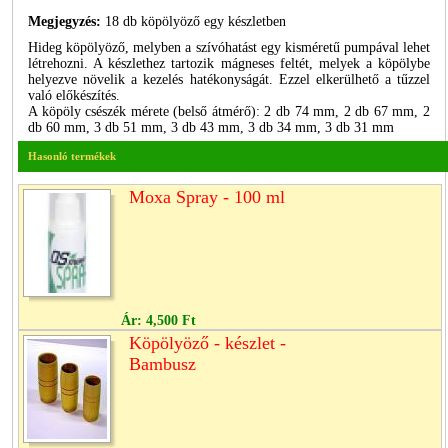
Megjegyzés:
18 db köpölyöző egy készletben
Hideg köpölyöző, melyben a szívóhatást egy kisméretű pumpával lehet
létrehozni. A készlethez tartozik mágneses feltét, melyek a köpölybe
helyezve növelik a kezelés hatékonyságát. Ezzel elkerülhető a tűzzel
való előkészítés.
A köpöly csészék mérete (belső átmérő): 2 db 74 mm, 2 db 67 mm, 2
db 60 mm, 3 db 51 mm, 3 db 43 mm, 3 db 34 mm, 3 db 31 mm
Hasonló termékek
Moxa Spray - 100 ml
Ár:
4,500 Ft
Köpölyöző - készlet -
Bambusz