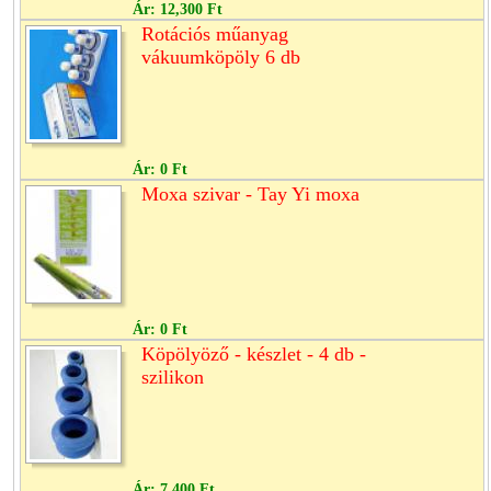
Ár:
12,300 Ft
Rotációs műanyag
vákuumköpöly 6 db
Ár:
0 Ft
Moxa szivar - Tay Yi moxa
Ár:
0 Ft
Köpölyöző - készlet - 4 db -
szilikon
Ár:
7,400 Ft