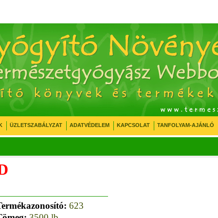
K
ÜZLETSZABÁLYZAT
ADATVÉDELEM
KAPCSOLAT
TANFOLYAM-AJÁNLÓ
CD
Termékazonosító:
623
Tömeg:
3500
lb