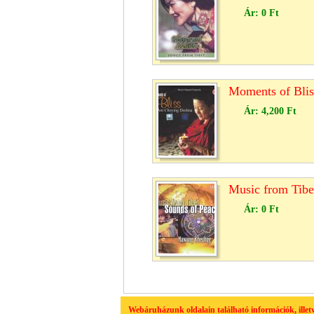
Ár:
0 Ft
Moments of Blis
Ár:
4,200 Ft
Music from Tib
Ár:
0 Ft
Webáruházunk oldalain található információk, ille