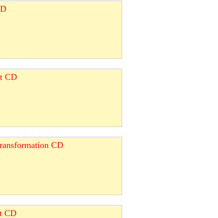
CD
et CD
Transformation CD
et CD