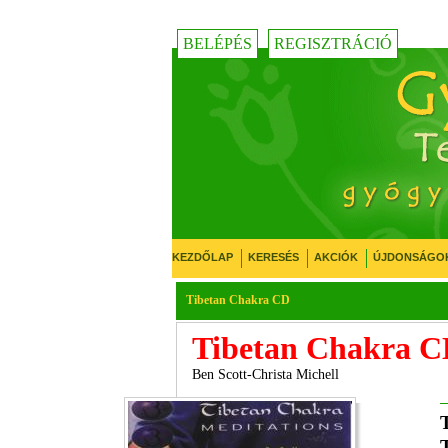
BELÉPÉS
REGISZTRÁCIÓ
KEZDŐLAP
KERESÉS
AKCIÓK
ÚJDONSÁGO
Tibetan Chakra CD
Tibetan Chakra 
Ben Scott-Christa Michell