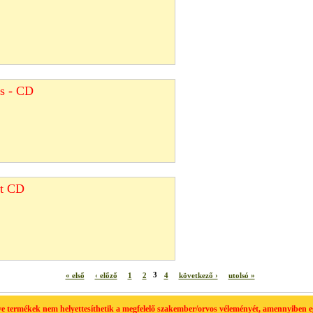
s - CD
et CD
« első
‹ előző
1
2
3
4
következő ›
utolsó »
tve termékek nem helyettesíthetik a megfelelő szakember/orvos véleményét, amennyiben 