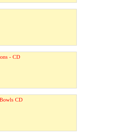
ions - CD
g Bowls CD