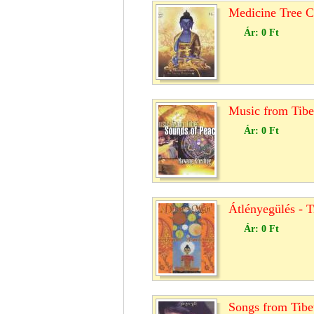
Medicine Tree 
Ár:
0 Ft
Music from Tib
Ár:
0 Ft
Átlényegülés - 
Ár:
0 Ft
Songs from Tib