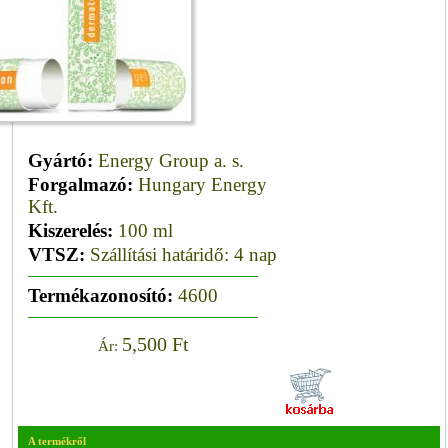
Gyártó:
Energy Group a. s.
Forgalmazó:
Hungary Energy
Kft.
Kiszerelés:
100 ml
VTSZ:
Szállítási határidő: 4 nap
Termékazonosító:
4600
5,500 Ft
Ár:
A termékről