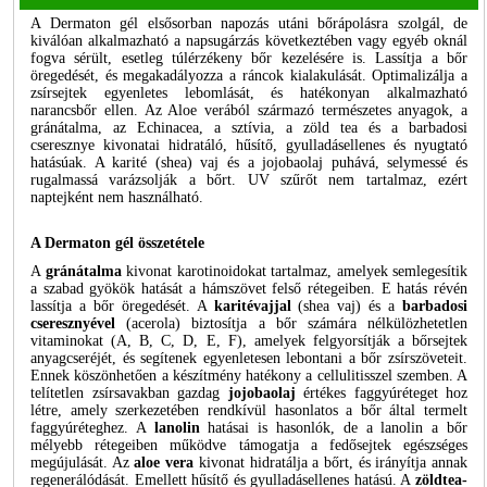
A Dermaton gél elsősorban napozás utáni bőrápolásra szolgál, de
kiválóan alkalmazható a napsugárzás következtében vagy egyéb oknál
fogva sérült, esetleg túlérzékeny bőr kezelésére is. Lassítja a bőr
öregedését, és megakadályozza a ráncok kialakulását. Optimalizálja a
zsírsejtek egyenletes lebomlását, és hatékonyan alkalmazható
narancsbőr ellen. Az Aloe verából származó természetes anyagok, a
gránátalma, az Echinacea, a sztívia, a zöld tea és a barbadosi
cseresznye kivonatai hidratáló, hűsítő, gyulladásellenes és nyugtató
hatásúak. A karité (shea) vaj és a jojobaolaj puhává, selymessé és
rugalmassá varázsolják a bőrt. UV szűrőt nem tartalmaz, ezért
naptejként nem használható.
A Dermaton gél összetétele
A
gránátalma
kivonat karotinoidokat tartalmaz, amelyek semlegesítik
a szabad gyökök hatását a hámszövet felső rétegeiben. E hatás révén
lassítja a bőr öregedését. A
karitévajjal
(shea vaj) és a
barbadosi
cseresznyével
(acerola) biztosítja a bőr számára nélkülözhetetlen
vitaminokat (A, B, C, D, E, F), amelyek felgyorsítják a bőrsejtek
anyagcseréjét, és segítenek egyenletesen lebontani a bőr zsírszöveteit.
Ennek köszönhetően a készítmény hatékony a cellulitisszel szemben. A
telítetlen zsírsavakban gazdag
jojobaolaj
értékes faggyúréteget hoz
létre, amely szerkezetében rendkívül hasonlatos a bőr által termelt
faggyúréteghez. A
lanolin
hatásai is hasonlók, de a lanolin a bőr
mélyebb rétegeiben működve támogatja a fedősejtek egészséges
megújulását. Az
aloe vera
kivonat hidratálja a bőrt, és irányítja annak
regenerálódását. Emellett hűsítő és gyulladásellenes hatású. A
zöldtea-