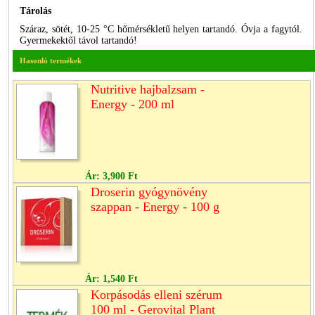
Tárolás
Száraz, sötét, 10-25 °C hőmérsékletű helyen tartandó. Óvja a fagytól.
Gyermekektől távol tartandó!
Hasonló termékek
Nutritive hajbalzsam -
Energy - 200 ml
Ár:
3,900 Ft
Droserin gyógynövény
szappan - Energy - 100 g
Ár:
1,540 Ft
Korpásodás elleni szérum
100 ml - Gerovital Plant