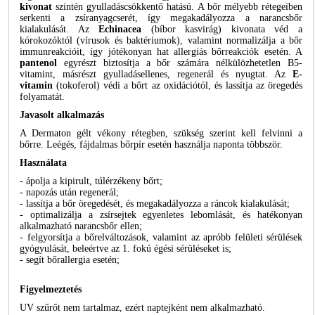
kivonat
szintén gyulladáscsökkentő hatású. A bőr mélyebb rétegeiben
serkenti a zsíranyagcserét, így megakadályozza a narancsbőr
kialakulását. Az
Echinacea
(bíbor kasvirág) kivonata véd a
kórokozóktól (vírusok és baktériumok), valamint normalizálja a bőr
immunreakcióit, így jótékonyan hat allergiás bőrreakciók esetén. A
pantenol
egyrészt biztosítja a bőr számára nélkülözhetetlen B5-
vitamint, másrészt gyulladásellenes, regenerál és nyugtat. Az
E-
vitamin
(tokoferol) védi a bőrt az oxidációtól, és lassítja az öregedés
folyamatát.
Javasolt alkalmazás
A Dermaton gélt vékony rétegben, szükség szerint kell felvinni a
bőrre. Leégés, fájdalmas bőrpír esetén használja naponta többször.
Használata
- ápolja a kipirult, túlérzékeny bőrt;
- napozás után regenerál;
- lassítja a bőr öregedését, és megakadályozza a ráncok kialakulását;
- optimalizálja a zsírsejtek egyenletes lebomlását, és hatékonyan
alkalmazható narancsbőr ellen;
- felgyorsítja a bőrelváltozások, valamint az apróbb felületi sérülések
gyógyulását, beleértve az 1. fokú égési sérüléseket is;
- segít bőrallergia esetén;
Figyelmeztetés
UV szűrőt nem tartalmaz, ezért naptejként nem alkalmazható.