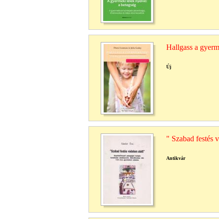
Hallgass a gyer
Új
" Szabad festés v
Antikvár