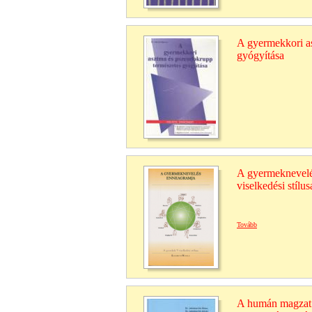
A gyermekkori a
gyógyítása
A gyermeknevelé
viselkedési stílus
Tovább
A humán magzat e