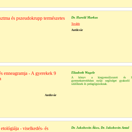
sztma és pszeudokrupp természetes
Dr. Harold Markus
Tovább
Antikvár
s enneagramja - A gyerekek 9
Elizabeth Wagele
A könyv a kiegyensúlyozott és ha
a
gyermekneveléshez nyújt segítséget gyakorló
szülőknek és pedagógusoknak.
Antikvár
tológiája - viselkedés- és
Dr. Jakobovits Ákos, Dr. Jakobovits Antal