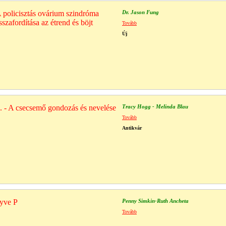
 policisztás ovárium szindróma
Dr. Jason Fung
szafordítása az étrend és böjt
Tovább
Új
 1. - A csecsemő gondozás és nevelése
Tracy Hogg - Melinda Blau
Tovább
Antikvár
nyve P
Penny Simkin-Ruth Ancheta
Tovább