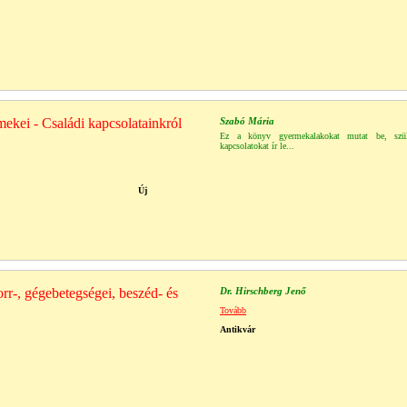
mekei - Családi kapcsolatainkról
Szabó Mária
Ez a könyv gyermekalakokat mutat be, szül
kapcsolatokat ír le...
Új
rr-, gégebetegségei, beszéd- és
Dr. Hirschberg Jenő
Tovább
Antikvár