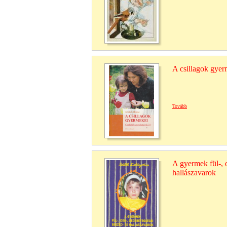
A csillagok gyer
Tovább
A gyermek fül-, o
hallászavarok