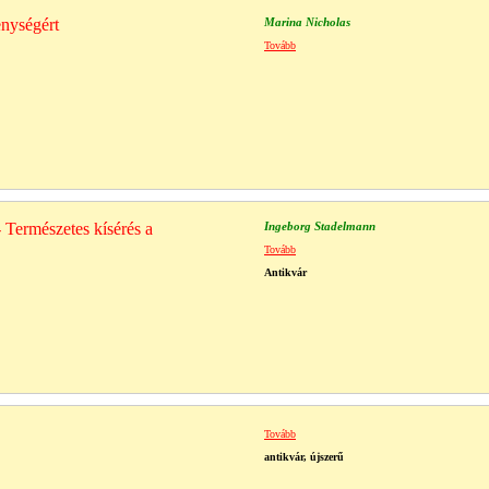
enységért
Marina Nicholas
Tovább
- Természetes kísérés a
Ingeborg Stadelmann
Tovább
Antikvár
Tovább
antikvár, újszerű