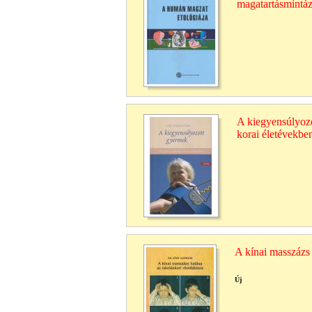
magatartásmintá
A kiegyensúlyozo
korai életévekbe
A kínai masszázs 
Új