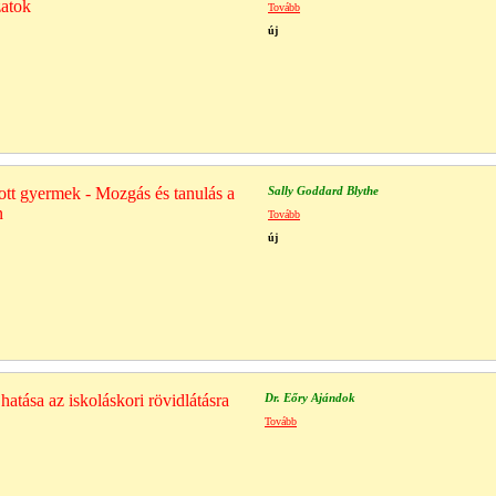
zatok
Tovább
új
tt gyermek - Mozgás és tanulás a
Sally Goddard Blythe
n
Tovább
új
hatása az iskoláskori rövidlátásra
Dr. Eőry Ajándok
Tovább