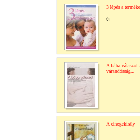
3 lépés a termék
Új
A bába válaszol 
várandósság...
A cinegekirály