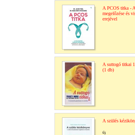
A PCOS titka - A
megelőzése és vis
erejével
A suttogó titkai
(1 db)
A szülés kézikö
Új