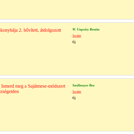
nyhája 2. bővített, átdolgozott
W. Ungváry Renáta
Tovább
Új
- Ismerd meg a Sajátmese-módszert
Szedlmayer Bea
ézségeiden
Tovább
Új