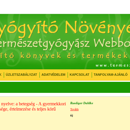
K
ÜZLETSZABÁLYZAT
ADATVÉDELEM
KAPCSOLAT
TANFOLYAM-AJÁNLÓ
 nyelve: a betegség - A gyermekkori
Ruediger Dahlke
ége, értelmezése és teljes körű
Tovább
új