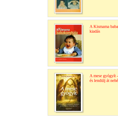
A Kismama babako
kiadás
A mese gyógyít 
és lendülj át neh