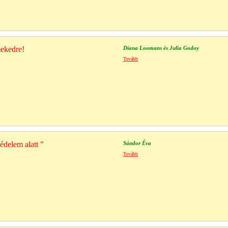
mekedre!
Diana Loomans és Julia Godoy
Tovább
édelem alatt "
Sándor Éva
Tovább