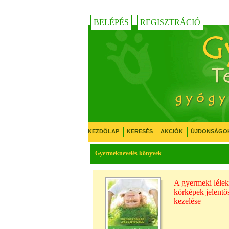
BELÉPÉS
REGISZTRÁCIÓ
KEZDŐLAP
KERESÉS
AKCIÓK
ÚJDONSÁGO
Gyermeknevelés könyvek
A gyermeki lélek
kórképek jelentős
kezelése