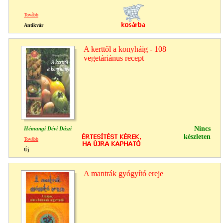
Tovább
Antikvár
A kerttől a konyháig - 108
vegetáriánus recept
Nincs
Hémangi Dévi Dászi
készleten
Tovább
Új
A mantrák gyógyító ereje