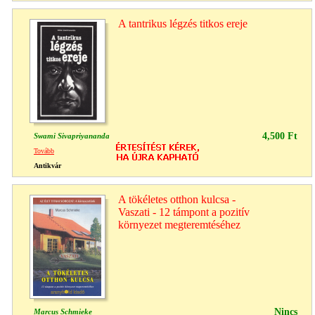
A tantrikus légzés titkos ereje
4,500 Ft
Swami Sivapriyananda
Tovább
Antikvár
A tökéletes otthon kulcsa -
Vaszati - 12 támpont a pozitív
környezet megteremtéséhez
Nincs
Marcus Schmieke