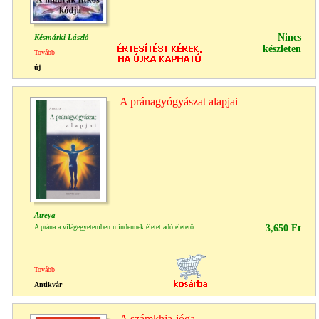
Nincs
Késmárki László
készleten
Tovább
új
A pránagyógyászat alapjai
Atreya
A prána a világegyetemben mindennek életet adó életerő...
3,650 Ft
Tovább
Antikvár
A számkhja-jóga