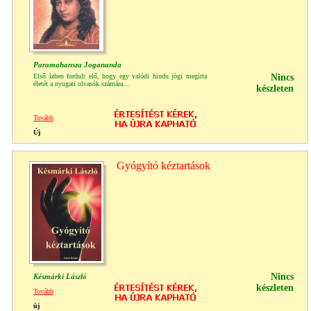
Paramahansza Jogananda
Első ízben fordult elő, hogy egy valódi hindu jógi megírta
Nincs
életét a nyugati olvasók számára...
készleten
Tovább
Új
Gyógyító kéztartások
Nincs
Késmárki László
készleten
Tovább
új