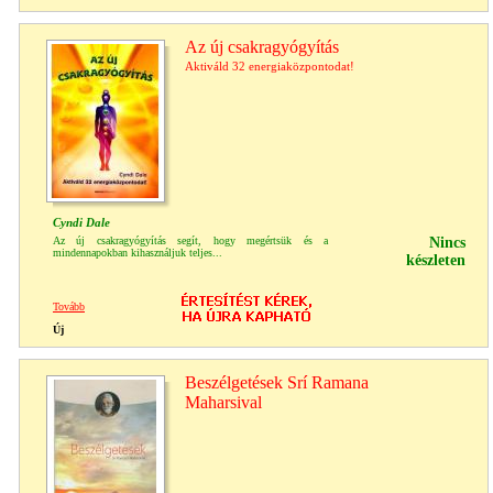
Az új csakragyógyítás
Aktiváld 32 energiaközpontodat!
Cyndi Dale
Az új csakragyógyítás segít, hogy megértsük és a
Nincs
mindennapokban kihasználjuk teljes...
készleten
Tovább
Új
Beszélgetések Srí Ramana
Maharsival