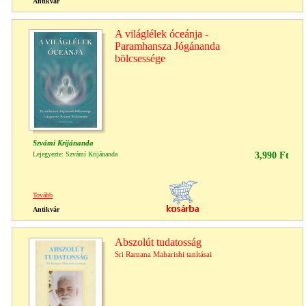
Antikvár
A világlélek óceánja -
Paramhansza Jógánanda
bölcsessége
Szvámi Krijánanda
Lejegyezte: Szvámí Krijánanda
3,990 Ft
Tovább
Antikvár
Abszolút tudatosság
Sri Ramana Maharishi tanításai