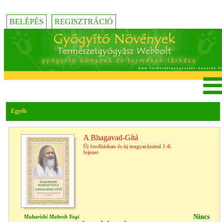
BELÉPÉS
REGISZTRÁCIÓ
Egyéb
A Bhagavad-Gítá
Új fordításban és új magyarázattal 1-6.
fejezet
Nincs
Maharishi Mahesh Yogi