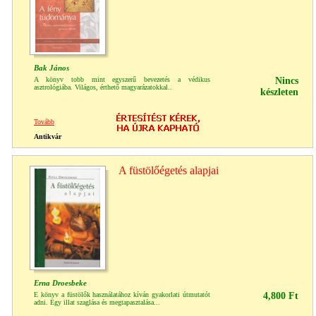
Bak János
A könyv tobb mint egyszerű bevezetés a védikus
Nincs
asztrológiába. Világos, érthető magyarázatokkal..
készleten
Tovább
Antikvár
A füstölőégetés alapjai
Erna Droesbeke
E könyv a füstölők használatához kíván gyakorlati útmutatót
4,800 Ft
adni. Egy illat szaglása és megtapasztalása...