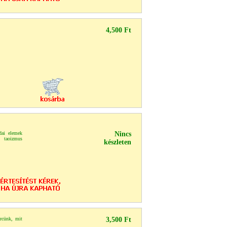
4,500 Ft
dai elemek
Nincs
 taoizmus
készleten
rcünk, mit
3,500 Ft