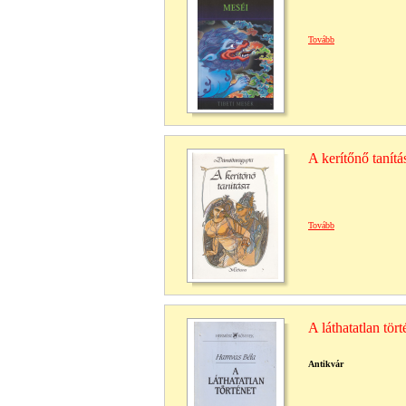
Tovább
A kerítőnő tanítá
Tovább
A láthatatlan tört
Antikvár