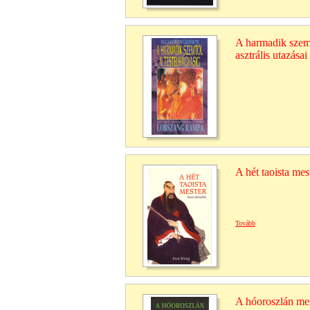
A harmadik szemt
asztrális utazásai
A hét taoista mes
Tovább
A hóoroszlán mes