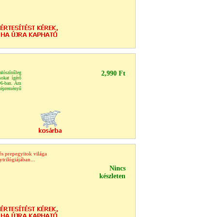
alószínűleg
2,990 Ft
sokat ígérő
996-ban. Ám
épreményű
és prepegyitok világa
trilógiájában...
Nincs
készleten