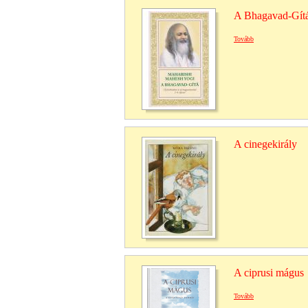
A Bhagavad-Gít
Tovább
A cinegekirály
A ciprusi mágus
Tovább