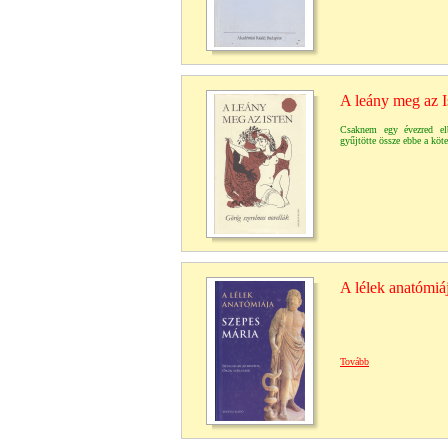
A leány meg az I
Csaknem egy évezred elb
gyűjtötte össze ebbe a köte
A lélek anatómiá
Tovább