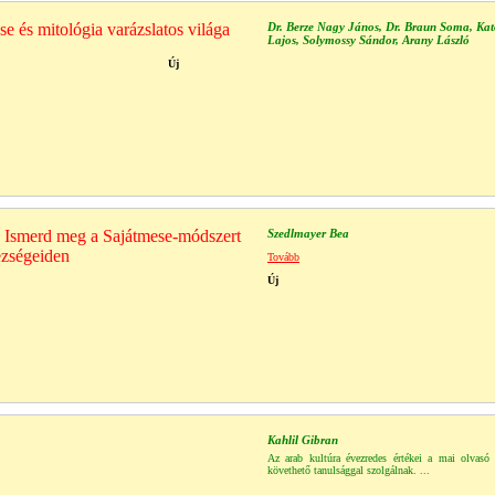
 és mitológia varázslatos világa
Dr. Berze Nagy János, Dr. Braun Soma, Ka
Lajos, Solymossy Sándor, Arany László
Új
- Ismerd meg a Sajátmese-módszert
Szedlmayer Bea
ézségeiden
Tovább
Új
Kahlil Gibran
Az arab kultúra évezredes értékei a mai olvasó
követhető tanulsággal szolgálnak. ...