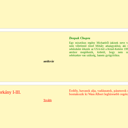
Deepak Chopra
Egy misztikus regény Michaelről (akinek neve v
nem véletlenül rímel Mihály arkangyaléra), aki 
sebészként érkezik az USA-ból a Közel-Keletre 1
amikor megérkezik, kiderül, hogy nem sz
sebészekre van szükség, hanem gyógyítókra.
antikvár
Erdély, havasok alja, vadászatok, pásztorok 
rkány I-III.
bontakozik ki Wass Albert leghíresebb regény
Tovább