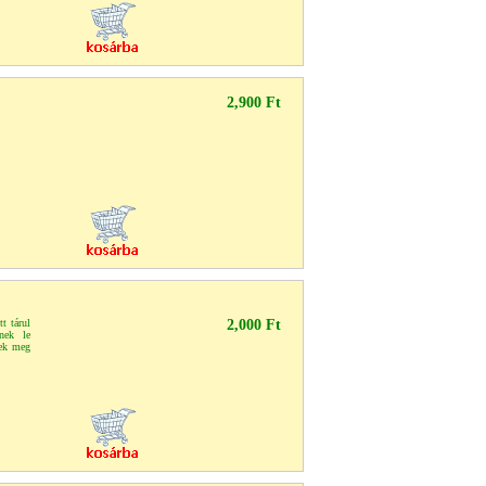
2,900 Ft
t tárul
2,000 Ft
nek le
nek meg