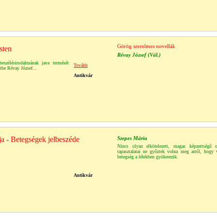
Görög szerelmes novellák
sten
Révay József (Vál.)
eszélésirodalmának java termését
Tovább
tbe Révay József...
Antikvár
ja - Betegségek jelbeszéde
Szepes Mária
Nincs olyan elkötelezett, magas képzettségű o
tapasztalatai ne győztek volna meg arról, hogy
betegség a lélekben gyökerezik.
Antikvár