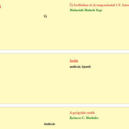
Új fordításban és új magyarázattal 1-6. fejez
á
Maharishi Mahesh Yogi
Új
Tovább
antikvár, újszerű
A gyógyítás csodái
Kyriacos C. Markides
Antikvár