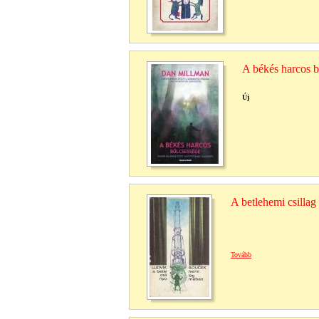
A békés harcos b
Új
A betlehemi csilla
Tovább