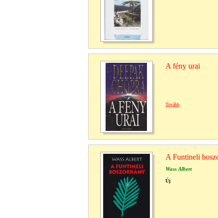
A fény urai
Tovább
A Funtineli boszo
Wass Albert
Új