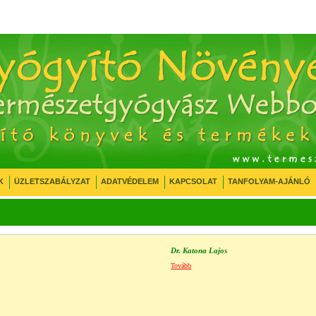
K
ÜZLETSZABÁLYZAT
ADATVÉDELEM
KAPCSOLAT
TANFOLYAM-AJÁNLÓ
Dr. Katona Lajos
Tovább