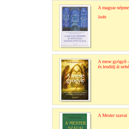
A magyar népmese
Tovább
A mese gyógyít 
és lendülj át neh
A Mester szavai