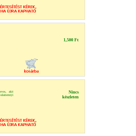
1,500 Ft
rvos, akit
Nincs
 valamennyi
készleten