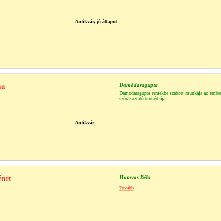
Antikvár, jó állapot
sa
Dámódaragupta
Dámódaragupta remekbe szabott munkája az ember
szórakoztató komédiája...
Antikvár
énet
Hamvas Béla
Tovább