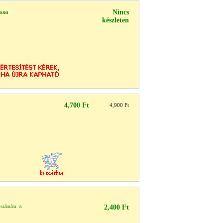
Nincs
tona
készleten
4,700 Ft
4,900 Ft
 számára is
2,400 Ft