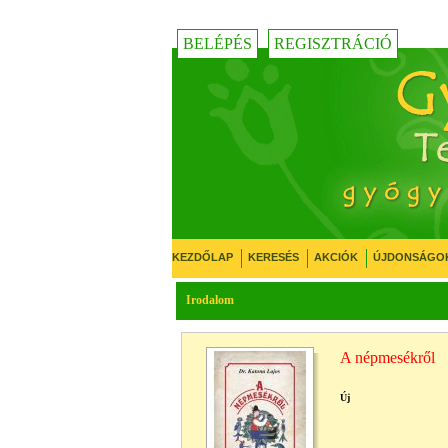
BELÉPÉS
REGISZTRÁCIÓ
KEZDŐLAP
KERESÉS
AKCIÓK
ÚJDONSÁGO
Irodalom
A népmesékről
Új