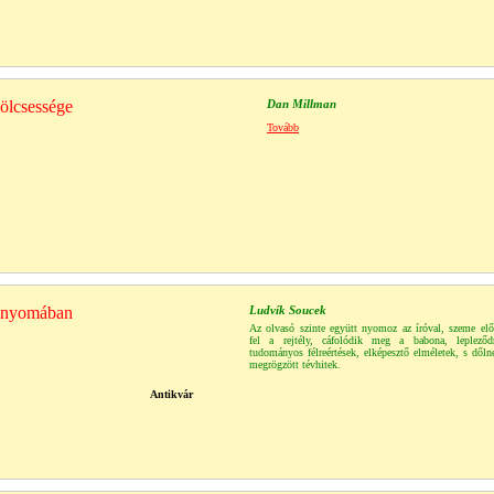
ölcsessége
Dan Millman
Tovább
g nyomában
Ludvík Soucek
Az olvasó szinte együtt nyomoz az íróval, szeme előt
fel a rejtély, cáfolódik meg a babona, lepleződ
tudományos félreértések, elképesztő elméletek, s dől
megrögzött tévhitek.
Antikvár