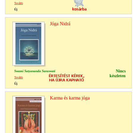
Tovább
Új
Jóga Nidrá
Nincs
Swami Satyananda Saraswati
készleten
Tovább
Új
Karma és karma jóga