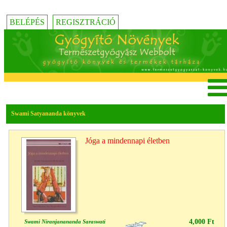
BELÉPÉS
REGISZTRÁCIÓ
Swami Satyananda könyvek
Jóga a mindennapi életben
4,000 Ft
Swami Niranjanananda Saraswati