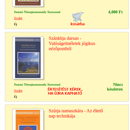
4,000 Ft
Swami Niranjanananda Saraswati
Tovább
Új
Szánkhja darsan -
Valóságelméletek jógikus
nézőpontból
Nincs
Swami Niranjanananda Saraswati
készleten
Tovább
Új
Szúrja namaszkára - Az éltető
nap technikája