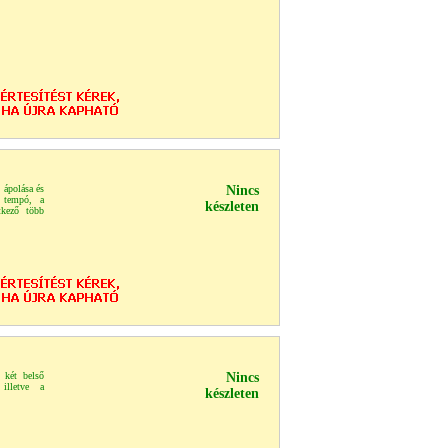
 ápolása és
Nincs
ó tempó, a
készleten
tkező több
a két belső
Nincs
illetve a
készleten