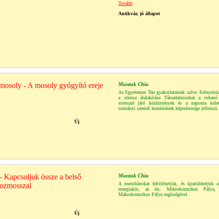
Tovább
Antikvár, jó állapot
mosoly - A mosoly gyógyító ereje
Mantak Chia
Az Egyetemes Tao gyakorlatainak szíve: Erényeink
a stressz átalakítása Társadalmunkat a rohan
stresszel járó körülmények és a naponta kele
tonnányi szemét kezelésének képtelensége jellemzi.
Új
 Kapcsoljuk össze a belső
Mantak Chia
A meridiánokat feltölthetjük, és újratölthetjük 
kozmosszal
energiakör, az ún. Mikrokozmikus Pálya, 
Makrokozmikus Pálya segítségével.
Új