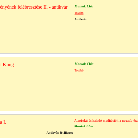
nyének felébresztése II. - antikvár
Mantak Chia
Tovább
Antikvár
hi Kung
Mantak Chia
Tovább
Alapfokú és haladó meditációk a negatív érz
a I.
Mantak Chia
Antikvár, jó állapot