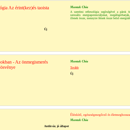
ógia Az érint(kez)és taoista
Mantak Chia
A szerelmi reflexológia segítségével a párok fe
szexuális energiapotenciáljukat, megállapíthatjá
illenek össze, mennyire férnek össze belsõ energiái
Új
okban - Az önmegismerés
Mantak Chia
 ösvénye
Tovább
Új
Élénkítő, egészségmegőrző és életmeghossz
Mantak Chia
Antikvár, jó állapot