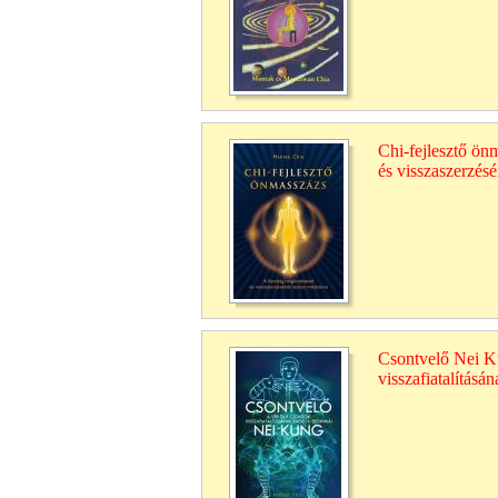
Chi-fejlesztő ön
és visszaszerzés
Csontvelő Nei Ku
visszafiatalításán