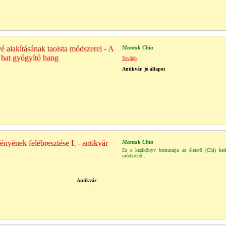
vé alakításának taoista módszerei - A
Mantak Chia
 hat gyógyító hang
Tovább
Antikvár, jó állapot
nyének felébresztése I. - antikvár
Mantak Chia
Ez a kézikönyv bemutatja az életerő (Chi) keri
módszerét..
Antikvár