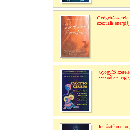
Gyógyító szerelem
szexuális energiá
Gyógyító szerelem
szexuális energi
Ínerősítő nei kun