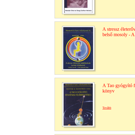
A stressz életerő
belső mosoly - A
A Tao gyógyító fé
könyv
Tovább