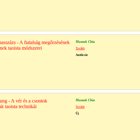
masszázs - A fiatalság megőrzésének
Mantak Chia
ének taoista módszerei
Tovább
Antikvár
ng - A vér és a csontok
Mantak Chia
ak taoista technikái
Tovább
Új