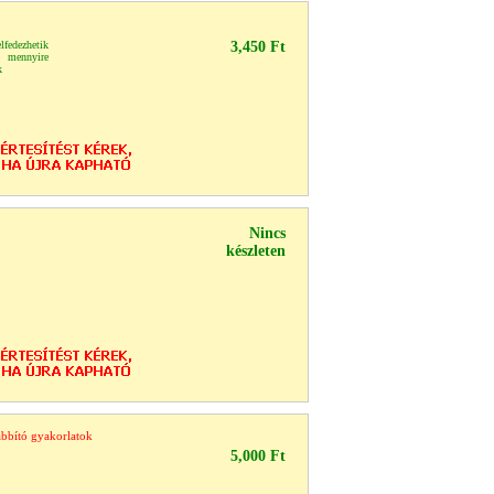
lfedezhetik
3,450 Ft
k, mennyire
k
Nincs
készleten
abbító gyakorlatok
5,000 Ft