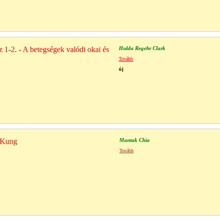
1-2. - A betegségek valódi okai és
Hulda Regehr Clark
Tovább
új
 Kung
Mantak Chia
Tovább