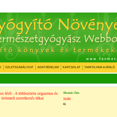
K
ÜZLETSZABÁLYZAT
ADATVÉDELEM
KAPCSOLAT
TANFOLYAM-AJÁNLÓ
s férfi - A többszörös orgazmus és
Mantak Chia
 örömteli szeretkezés titkai
Tovább
új