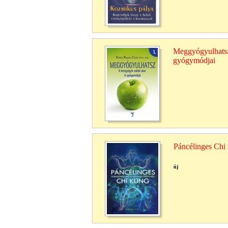
Meggyógyulhatsz 
gyógymódjai
Páncélinges Chi
új