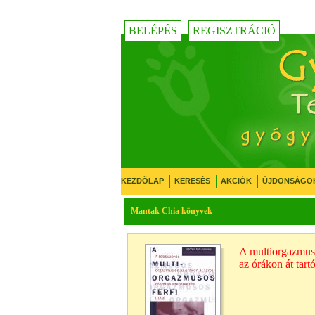
BELÉPÉS
REGISZTRÁCIÓ
KEZDŐLAP
KERESÉS
AKCIÓK
ÚJDONSÁGO
Mantak Chia könyvek
A multiorgazmuso
az órákon át tartó