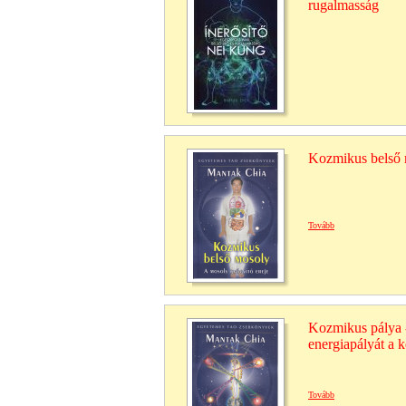
rugalmasság
Kozmikus belső 
Tovább
Kozmikus pálya -
energiapályát a 
Tovább