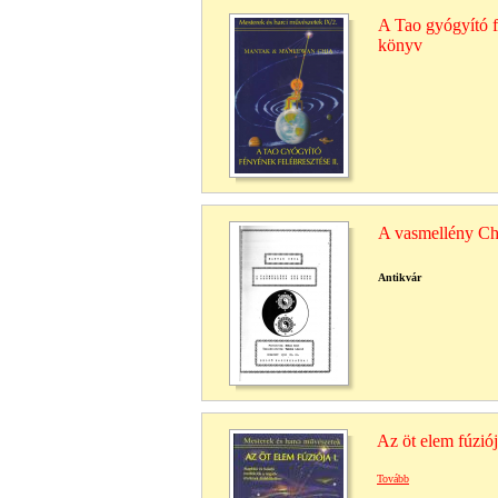
A Tao gyógyító fé
könyv
A vasmellény C
Antikvár
Az öt elem fúziój
Tovább