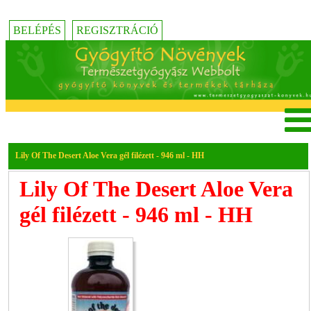
BELÉPÉS
REGISZTRÁCIÓ
Lily Of The Desert Aloe Vera gél filézett - 946 ml - HH
Lily Of The Desert Aloe Vera
gél filézett - 946 ml - HH