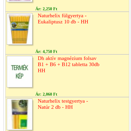
Ár:
2,250 Ft
Naturhelix fülgyertya -
Eukaliptusz 10 db - HH
Ár:
4,750 Ft
Dh aktív magnézium folsav
B1 + B6 + B12 tabletta 30db
HH
Ár:
2,060 Ft
Naturhelix testgyertya -
Natúr 2 db - HH