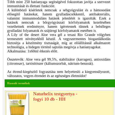
Több mint 250 hatóanyaga segítségével fokozottan javítja a szervezet
immunitását és élettani funkcióit.
A különböző kísérletek nemcsak a sebgyógyulást és a hámosodást
elősegítő hatásokat, hanem gyulladáscsökkentő, antibakteriális,
valamint immunmoduláns hatások jelenlétét is igazolták. Ezek a
hatások nemcsak a bőrgyógyászati kórfolyamatok kezelésében
vezethetnek eredményre, hanem ígéretesnek tűnnek a belsőleges
gyulladási folyamatok és szájüregi kórfolyamatok esetében is.
A Lily of the desert Aloe vera gél a texasi Rio Grande völgyben
termesztett növényekből készül. A vegyszermentes biogazdálkodás
biztosítja a készítmény tisztaságát, míg az előállításnál alkalmazott
technológia, a hidegen történő sajtolás megóvja a hatóanyagokat.
Alkalmazása: 1x60ml étkezés előtt.
Összetevők: Aloe vera gél 99,5%, stabilizátor (karragen), antioxidáns
(citromsav), tartósítószer (káliumszorbát, nátrium-benzoát).
Az étrend-kiegészítő fogyasztása nem helyettesíti a kiegyensúlyozott,
változatos, vegyes étrendet és az egészséges életmódot!
Hasonló termékek
Naturhelix testgyertya -
fogyi 10 db - HH