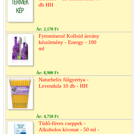
db HH
Ár:
2,170 Ft
Fytomineral Kolloid ásvány
készítmény - Energy - 100
ml
Ár:
8,900 Ft
Naturhelix fülgyertya -
Levendula 10 db - HH
Ár:
4,750 Ft
Tüdő-füves cseppek -
Alkoholos kivonat - 50 ml -