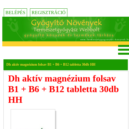
BELÉPÉS
REGISZTRÁCIÓ
Dh aktív magnézium folsav B1 + B6 + B12 tabletta 30db HH
Dh aktív magnézium folsav
B1 + B6 + B12 tabletta 30db
HH