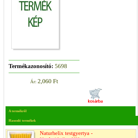
Termékazonosító:
5698
2,060 Ft
Ár:
A termékről
Hasonló termékek
Naturhelix testgyertya -