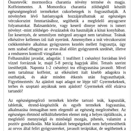
Összetevők: mormordica charantia növény termése és magja.
Koffeinmentes. A Momordica charantia zöldségből készült
egészségmegőrző termékeket cukorbetegek is fogyaszthatják. A
növényben lévő hatóanyagok hozzájárulhatnak az egészséges
vércukorszint fenntartásához, segíthetik a megfelelő anyagcsere
folyamatokat. Balzsamkörte, vagy keserű dinnye néven is ismert
növényt -mint zöldséget- évszázadok óta használják a kínai konyhában.
Íze kesernyés, de semmilyen mérgező anyagot nem tartalmaz. Teának
elkészítve kellemes ízű italt nyerünk. Amennyiben a teát vércukorszint
csökkentésére alkalmas gyógyszeres kezelés mellett fogyasztja, úgy
nem szabad elhagyni az orvos által előírt gyógyszerek szedését, illetve
a rendszeres kontroll vizsgálatot.
Felhasználási javaslat, adagolás: 1 teafiltert 1 csészényi forrásban lévő
vízzel forrázzuk le, majd 5-8 percig hagyjuk állni. Tetszés szerint
ízesíthetjük. Naponta 1-2 csészényi tea elfogyasztása javasolt. Mivel
nem tartalmaz koffeint, az elkészített italt kisebb adagokra is
oszthatjuk, és akár minden étkezés után fogyaszthatjuk.
Figyelmeztetés: Az ajánlott napi adagot ne lépje túl! Gyermekeknek,
terhes és szoptató anyáknak nem ajánlott! Gyermekek elől elzárva
tartandó!
Az egészségmegőrző termékek körébe tartozó teák, kapszulák,
tabletták, étrend-kiegészítők és egyéb termékek fogyasztása,
alkalmazása önmagában nem elegendő az egészség megőrzéséhez. Az
egészséges életmód nélkülözhetetlen elemei még a helyes táplálkozás, a
megfelelő mennyiségű és minőségű mozgás, pihenés, valamint a
pozitív gondolkodás. Már kialakult betegségeknél nem helyettesíthetik
az orvos által felírt gyógyszereket, javasolt terápiákat, de segíthetnek a