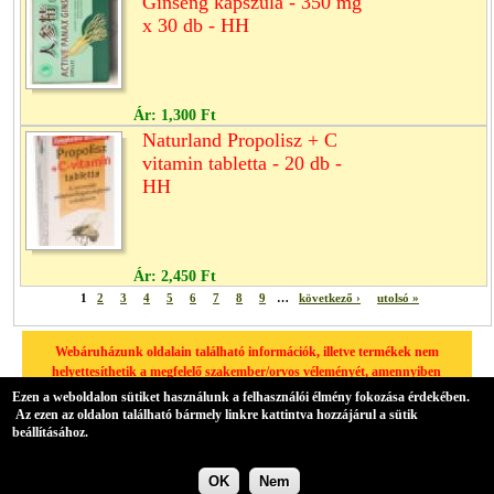
Ginseng kapszula - 350 mg
x 30 db - HH
Ár:
1,300 Ft
Naturland Propolisz + C
vitamin tabletta - 20 db -
HH
Ár:
2,450 Ft
1
2
3
4
5
6
7
8
9
…
következő ›
utolsó »
Webáruházunk oldalain található információk, illetve termékek nem
helyettesíthetik a megfelelő szakember/orvos véleményét, amennyiben
egészségügyi problémája van, kérjük minden esetben forduljon
Ezen a weboldalon sütiket használunk a felhasználói élmény fokozása érdekében.
háziorvosához.
Az ezen az oldalon található bármely linkre kattintva hozzájárul a sütik
beállításához.
A hátteret az Übercart biztosítja,
nyílt forrású elektronikus kereskedelmi szoftver
.
OK
Nem