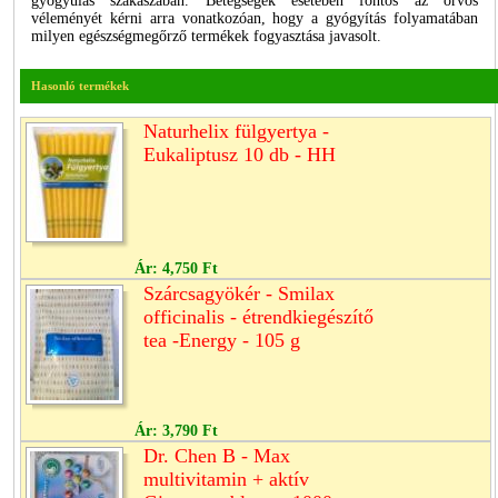
gyógyulás szakaszában. Betegségek esetében fontos az orvos
véleményét kérni arra vonatkozóan, hogy a gyógyítás folyamatában
milyen egészségmegőrző termékek fogyasztása javasolt.
Hasonló termékek
Naturhelix fülgyertya -
Eukaliptusz 10 db - HH
Ár:
4,750 Ft
Szárcsagyökér - Smilax
officinalis - étrendkiegészítő
tea -Energy - 105 g
Ár:
3,790 Ft
Dr. Chen B - Max
multivitamin + aktív