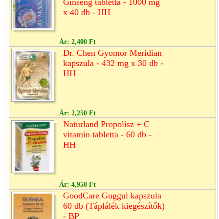
Ginseng tabletta - 1000 mg
x 40 db - HH
Ár:
2,400 Ft
Dr. Chen Gyomor Meridian
kapszula - 432 mg x 30 db -
HH
Ár:
2,250 Ft
Naturland Propolisz + C
vitamin tabletta - 60 db -
HH
Ár:
4,950 Ft
GoodCare Guggul kapszula
60 db (Táplálék kiegészítők)
- BP