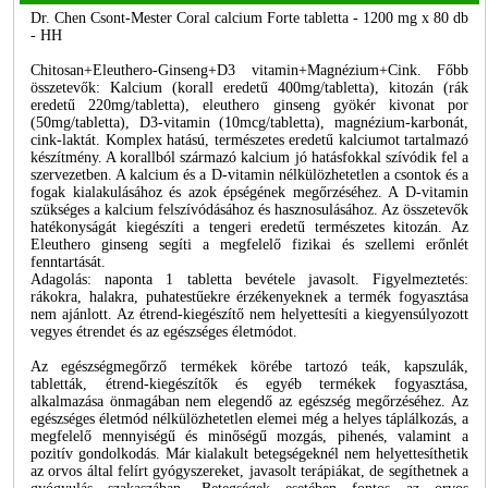
Dr. Chen Csont-Mester Coral calcium Forte tabletta - 1200 mg x 80 db
- HH
Chitosan+Eleuthero-Ginseng+D3 vitamin+Magnézium+Cink. Főbb
összetevők: Kalcium (korall eredetű 400mg/tabletta), kitozán (rák
eredetű 220mg/tabletta), eleuthero ginseng gyökér kivonat por
(50mg/tabletta), D3-vitamin (10mcg/tabletta), magnézium-karbonát,
cink-laktát. Komplex hatású, természetes eredetű kalciumot tartalmazó
készítmény. A korallból származó kalcium jó hatásfokkal szívódik fel a
szervezetben. A kalcium és a D-vitamin nélkülözhetetlen a csontok és a
fogak kialakulásához és azok épségének megőrzéséhez. A D-vitamin
szükséges a kalcium felszívódásához és hasznosulásához. Az összetevők
hatékonyságát kiegészíti a tengeri eredetű természetes kitozán. Az
Eleuthero ginseng segíti a megfelelő fizikai és szellemi erőnlét
fenntartását.
Adagolás: naponta 1 tabletta bevétele javasolt. Figyelmeztetés:
rákokra, halakra, puhatestűekre érzékenyeknek a termék fogyasztása
nem ajánlott. Az étrend-kiegészítő nem helyettesíti a kiegyensúlyozott
vegyes étrendet és az egészséges életmódot.
Az egészségmegőrző termékek körébe tartozó teák, kapszulák,
tabletták, étrend-kiegészítők és egyéb termékek fogyasztása,
alkalmazása önmagában nem elegendő az egészség megőrzéséhez. Az
egészséges életmód nélkülözhetetlen elemei még a helyes táplálkozás, a
megfelelő mennyiségű és minőségű mozgás, pihenés, valamint a
pozitív gondolkodás. Már kialakult betegségeknél nem helyettesíthetik
az orvos által felírt gyógyszereket, javasolt terápiákat, de segíthetnek a