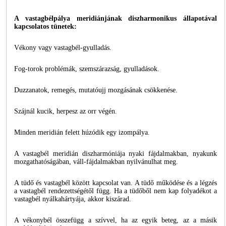
A vastagbélpálya meridiánjának diszharmonikus állapotával
kapcsolatos tünetek:
Vékony vagy vastagbél-gyulladás.
Fog-torok problémák, szemszárazság, gyulladások.
Duzzanatok, remegés, mutatóujj mozgásának csökkenése.
Szájnál kucik, herpesz az orr végén.
Minden meridián felett húzódik egy izompálya.
A vastagbél meridián diszharmóniája nyaki fájdalmakban, nyakunk
mozgathatóságában, váll-fájdalmakban nyilvánulhat meg.
A tüdő és vastagbél között kapcsolat van. A tüdő működése és a légzés
a vastagbél rendezettségétől függ. Ha a tüdőből nem kap folyadékot a
vastagbél nyálkahártyája, akkor kiszárad.
A vékonybél összefügg a szívvel, ha az egyik beteg, az a másik