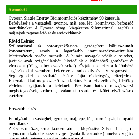
A termékről
Cytosan Single Energy Bioinformációs készítmény 90 kapszula
Befolyásolja a vastagbél, gyomor, máj, epe, lép, kormányzó, befogadó
meridiánokat. A Cytosan tőzeg kiegészítve Silymarinnal segítik a
májsejtek regenerációját és antioxidánsok...
Rövid Leírás:
Szilimarinnal és borostyánkősavval gazdagított kálium-humát
koncentrátum, amely a legerősebb immunrendszer-stimuláns
készítmények sorába tartozik. A humin anyagok védik a sejteket,
javítják azok oxigénellátását, likvidálják a különböző gombákat és
vírusokat (főleg a herpesz-vírusokat). Óvják a sejteket a különböző
sugárzásokkal szemben, beleértve a radioaktív és UV sugárzást is.
Segítségükkel lelassítható néhány fajta rákbetegség elterjedése.
Használatukkal megelőzhető az infarktus és a szívszélhűdés, illetőleg
védelmet nyújtanak a beleknek. Pozitívan hatnak mozgásszervi
megbetegedések, arthrosis, valamint csont- és izületi-elváltozások
esetében.
Hosszabb leírás:
Befolyásolja a vastagbél, gyomor, máj, epe, lép, kormányzó, befogadó
meridiánokat.
A Cytosan tőzeg szuperkoncentrátum , kiegészítve Silymarinnal , (a
silymarin alkaloidák összetevője: gyanta flavonoidok) amelyek segítik
a májsejtek regenerációját és antioxidánsok.