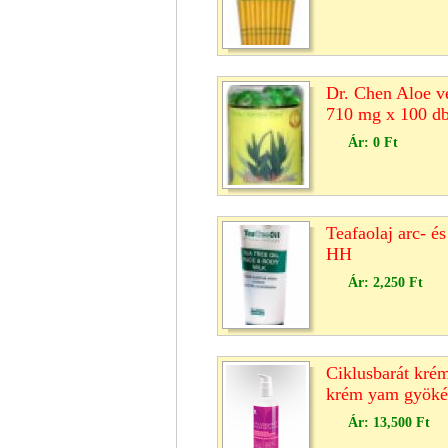
Dr. Chen Aloe ve
710 mg x 100 d
Ár:
0 Ft
Teafaolaj arc- és
HH
Ár:
2,250 Ft
Ciklusbarát krém
krém yam gyökér
Ár:
13,500 Ft