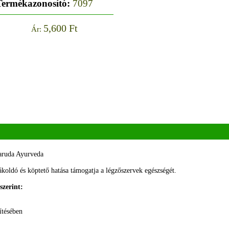
Termékazonosító:
7097
5,600 Ft
Ár:
Garuda Ayurveda
ákoldó és köptető hatása támogatja a légzőszervek egészségét.
szerint:
ítésében