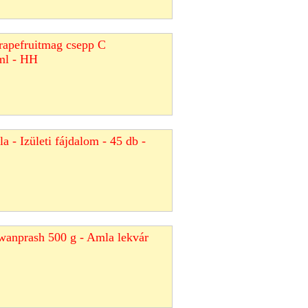
grapefruitmag csepp C
 ml - HH
a - Izületi fájdalom - 45 db -
wanprash 500 g - Amla lekvár