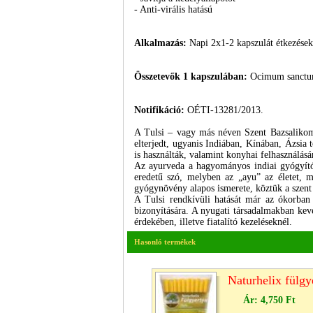
- Anti-virális hatású
Alkalmazás:
Napi 2x1-2 kapszulát étkezések
Összetevők 1 kapszulában:
Ocimum sanctum
Notifikáció:
OÉTI-13281/2013.
A Tulsi – vagy más néven Szent Bazsalikom
elterjedt, ugyanis Indiában, Kínában, Ázsia 
is használták, valamint konyhai felhasználásá
Az ayurveda a hagyományos indiai gyógyító
eredetű szó, melyben az „ayu” az életet, 
gyógynövény alapos ismerete, köztük a szent 
A Tulsi rendkívüli hatását már az ókorban 
bizonyítására. A nyugati társadalmakban kev
érdekében, illetve fiatalító kezeléseknél.
Hasonló termékek
Naturhelix fülgy
Ár:
4,750 Ft