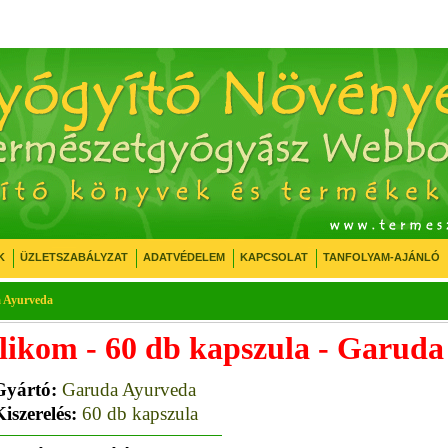
K
ÜZLETSZABÁLYZAT
ADATVÉDELEM
KAPCSOLAT
TANFOLYAM-AJÁNLÓ
a Ayurveda
alikom - 60 db kapszula - Garud
Gyártó:
Garuda Ayurveda
iszerelés:
60 db kapszula