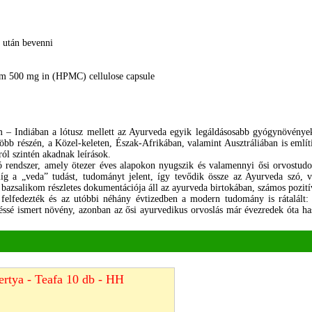
 után bevenni
 500 mg in (HPMC) cellulose capsule
 – Indiában a lótusz mellett az Ayurveda egyik legáldásosabb gyógynövények
több részén, a Közel-keleten, Észak-Afrikában, valamint Ausztráliában is említ
ról szintén akadnak leírások.
 rendszer, amely ötezer éves alapokon nyugszik és valamennyi ősi orvostud
míg a „veda” tudást, tudományt jelent, így tevődik össze az Ayurveda szó, 
bazsalikom részletes dokumentációja áll az ayurveda birtokában, számos pozitív
felfedezték és az utóbbi néhány évtizedben a modern tudomány is rátalált: 
éssé ismert növény, azonban az ősi ayurvedikus orvoslás már évezredek óta has
ertya - Teafa 10 db - HH