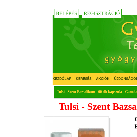
BELÉPÉS
REGISZTRÁCIÓ
KEZDŐLAP
KERESÉS
AKCIÓK
ÚJDONSÁGO
Tulsi - Szent Bazsalikom - 60 db kapszula - Garud
Tulsi - Szent Bazs
K