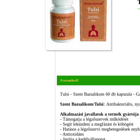
A termékről
Tulsi - Szent Bazsalikom 60 db kapszula - 
Szent Bazsalikom/Tulsi:
Antibakteriális, ny
Alkalmazási javallatok a termék gyártója 
- Támogatja a légzőszervek működését
- Segít leküzdeni a megfázást és köhögést
- Hatásos a légzőszervi megbetegedések enyh
- Antioxidáns
- Javítja a kedélyállapotot