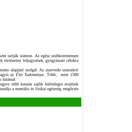
ént tartják számon. Az egész szubkontinensen
ik történelmi feljegyzések, gyógyászati célokra
omány alapjául szolgál. Az
ayurveda
szanszkrit
vagyis az
Élet Tudománya
. Több, mint 1500
 hatással.
egyre több kutatás zajlik különleges erejének
ználja a mentális és fizikai egészség megőrzés