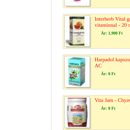
Interherb Vital 
vitaminnal - 20
Ár:
1,900 Ft
Harpadol kapszul
AC
Ár:
0 Ft
Vita Jam - Chya
Ár:
0 Ft