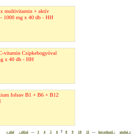
x multivitamin + aktív
a - 1000 mg x 40 db - HH
C-vitamin Csipkebogyóval
mg x 40 db - HH
zium folsav B1 + B6 + B12
H
« első
‹ előző
…
3
4
5
6
7
8
9
10
11
…
következő ›
utolsó »