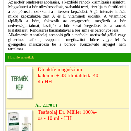
Az arcbőr rendszeres ápolására, a kezdődő ráncok kisimítására ajánlott.
Megszünteti a bőr túlzsírosodását, szabaddá teszi, tisztítja és fertőtleníti
a bőr pórusait, csökkenti a mitesszer képződést. A gél intenzív hatását
mikro kapszulákba zárt A és E vitaminok erősítik. A vitaminok
táplálják a bőrt, fokozzák az anyagcserét, megőrzik a bőr
nedvességtartalmát, lassítják a bőr korai öregedését és a ráncok
kialakulását. Rendszeres használatával a bőr sima és bársonyos lesz.
Alkalmazás: A teafaolaj arcápoló gélt a teafaolaj arctisztító géllel vagy
glicerines teafaolaj szappannal megtisztított bőrre vigye fel és
gyengéden masszírozza be a bőrébe. Konzerváló anyagot nem
tartalmaz.
Hasonló termékek
Dh aktív magnézium
kalcium + d3 filmtabletta 40
db HH
Ár:
2,170 Ft
Teafaolaj Dr. Müller 100%-
os - 10 ml - HH