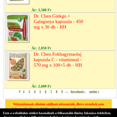
Ár:
3,500 Ft
Dr. Chen Ginkgo +
Galagonya kapszula - 450
mg x 30 db - HH
Ár:
2,050 Ft
Dr. Chen Fokhagymaolaj
kapszula C - vitaminnal -
570 mg x 100+5 db - HH
Ár:
2,600 Ft
1
2
3
4
5
6
7
8
9
…
következő ›
utolsó »
Webáruházunk oldalain található információk, illetve termékek nem
helyettesíthetik a megfelelő szakember/orvos véleményét, amennyiben
Ezen a weboldalon sütiket használunk a felhasználói élmény fokozása érdekében.
egészségügyi problémája van, kérjük minden esetben forduljon