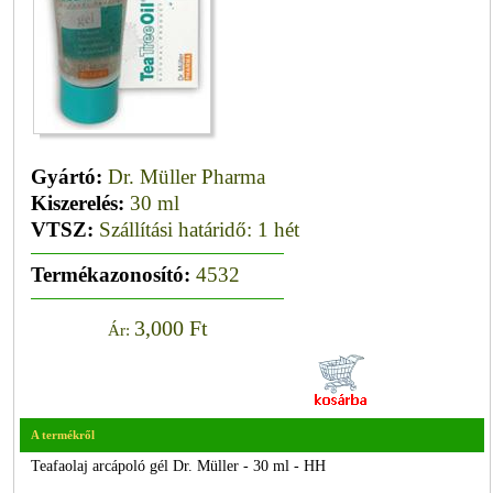
Gyártó:
Dr. Müller Pharma
Kiszerelés:
30 ml
VTSZ:
Szállítási határidő: 1 hét
Termékazonosító:
4532
3,000 Ft
Ár:
A termékről
Teafaolaj arcápoló gél Dr. Müller - 30 ml - HH