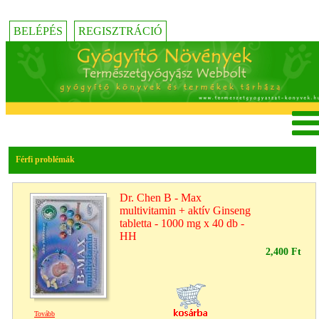
BELÉPÉS
REGISZTRÁCIÓ
Férfi problémák
Dr. Chen B - Max
multivitamin + aktív Ginseng
tabletta - 1000 mg x 40 db -
HH
2,400 Ft
Tovább