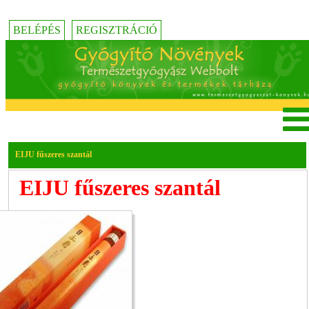
BELÉPÉS
REGISZTRÁCIÓ
EIJU fűszeres szantál
EIJU fűszeres szantál