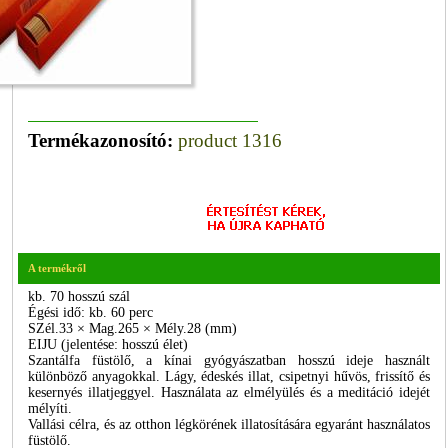
Termékazonosító:
product 1316
A termékről
kb. 70 hosszú szál
Égési idő: kb. 60 perc
SZél.33 × Mag.265 × Mély.28 (mm)
EIJU (jelentése: hosszú élet)
Szantálfa füstölő, a kínai gyógyászatban hosszú ideje használt
különböző anyagokkal. Lágy, édeskés illat, csipetnyi hűvös, frissítő és
kesernyés illatjeggyel. Használata az elmélyülés és a meditáció idejét
mélyíti.
Vallási célra, és az otthon légkörének illatosítására egyaránt használatos
füstölő.