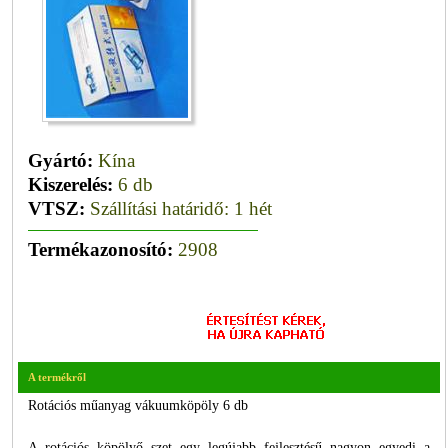
Gyártó:
Kína
Kiszerelés:
6 db
VTSZ:
Szállítási határidő: 1 hét
Termékazonosító:
2908
A termékről
Rotációs műanyag vákuumköpöly 6 db
A rotációs köpölyő szet egy legújabb fejlesztésű nagyon egyedi a