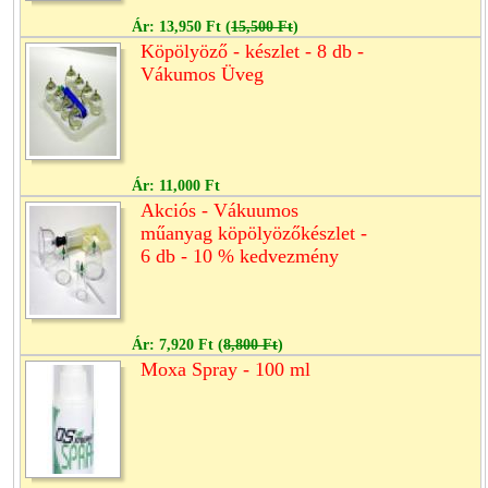
Ár:
13,950 Ft
(
15,500 Ft
)
Köpölyöző - készlet - 8 db -
Vákumos Üveg
Ár:
11,000 Ft
Akciós - Vákuumos
műanyag köpölyözőkészlet -
6 db - 10 % kedvezmény
Ár:
7,920 Ft
(
8,800 Ft
)
Moxa Spray - 100 ml