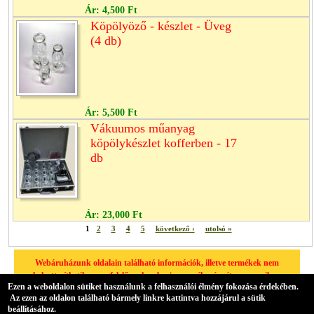
Ár:
4,500 Ft
Köpölyöző - készlet - Üveg
(4 db)
Ár:
5,500 Ft
Vákuumos műanyag
köpölykészlet kofferben - 17
db
Ár:
23,000 Ft
1
2
3
4
5
következő ›
utolsó »
Webáruházunk oldalain található információk, illetve termékek nem
helyettesíthetik a megfelelő szakember/orvos véleményét, amennyiben
Ezen a weboldalon sütiket használunk a felhasználói élmény fokozása érdekében.
egészségügyi problémája van, kérjük minden esetben forduljon
Az ezen az oldalon található bármely linkre kattintva hozzájárul a sütik
háziorvosához.
beállításához.