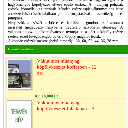
hagyományos köpölyözés elvére épülő eszköz. A műanyag poharak
erősek, könnyűek, és tartósak. Minden csésze saját vákuumot hoz létre
a csésze felső részén található gomb elforgatásával nincs szükség hőre,
pumpára.
Helyezzük a csészét a bőrre, és fordítsa a gombot az óramutató
járásával megegyező irányba a megfelelő szívóhatás eléréséig. A
vákuum megszüntetésére óvatosan nyomja be a bőrt a köpöly csésze
szélén, ezzel levegőt enged be és a köpöly magától leesik.
A köpöly csészék mérete (belső átmérő): 68, 60, 52, 44, 36, 28 mm
Hasonló termékek
Vákuumos műanyag
köpölykészlet kofferben - 12
db
Ár:
18,000 Ft
Vákuumos műanyag
köpölykészlet faládában - A