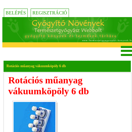
BELÉPÉS
REGISZTRÁCIÓ
Rotációs műanyag vákuumköpöly 6 db
Rotációs műanyag
vákuumköpöly 6 db