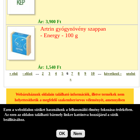
Ár:
3,900 Ft
Artrin gyógynövény szappan
- Energy - 100 g
Ár:
1,540 Ft
« első
‹ előző
…
2
3
4
5
6
7
8
9
10
…
következő ›
utolsó
»
Webáruházunk oldalain található információk, illetve termékek nem
helyettesíthetik a megfelelő szakember/orvos véleményét, amennyiben
egészségügyi problémája van, kérjük minden esetben forduljon
Ezen a weboldalon sütiket használunk a felhasználói élmény fokozása érdekében.
háziorvosához.
Az ezen az oldalon található bármely linkre kattintva hozzájárul a sütik
A hátteret az Übercart biztosítja,
nyílt forrású elektronikus kereskedelmi szoftver
.
beállításához.
OK
Nem