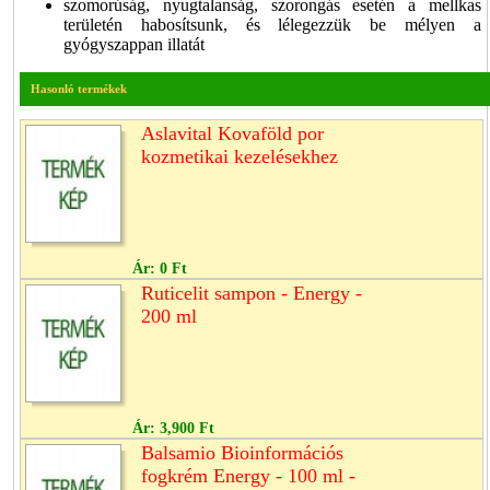
szomorúság, nyugtalanság, szorongás esetén a mellkas
területén habosítsunk, és lélegezzük be mélyen a
gyógyszappan illatát
Hasonló termékek
Aslavital Kovaföld por
kozmetikai kezelésekhez
Ár:
0 Ft
Ruticelit sampon - Energy -
200 ml
Ár:
3,900 Ft
Balsamio Bioinformációs
fogkrém Energy - 100 ml -