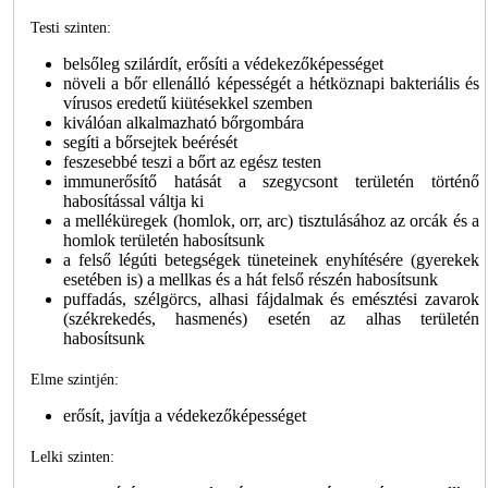
Testi szinten:
belsőleg szilárdít, erősíti a védekezőképességet
növeli a bőr ellenálló képességét a hétköznapi bakteriális és
vírusos eredetű kiütésekkel szemben
kiválóan alkalmazható bőrgombára
segíti a bőrsejtek beérését
feszesebbé teszi a bőrt az egész testen
immunerősítő hatását a szegycsont területén történő
habosítással váltja ki
a melléküregek (homlok, orr, arc) tisztulásához az orcák és a
homlok területén habosítsunk
a felső légúti betegségek tüneteinek enyhítésére (gyerekek
esetében is) a mellkas és a hát felső részén habosítsunk
puffadás, szélgörcs, alhasi fájdalmak és emésztési zavarok
(székrekedés, hasmenés) esetén az alhas területén
habosítsunk
Elme szintjén:
erősít, javítja a védekezőképességet
Lelki szinten: