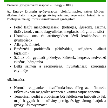
Droserin gyógynövény szappan - Energy - 100 g
Az Energy Droserin gyógyszappan bioinformációs, széles körben
alkalmazható, magas gyógynövénytartalmú, regeneráló hatású és a
Podhájská meleg, forrás termálvizével gazdagított.
Felső légúti megbetegesések (köhögés, légszomj, asztma,
tüdő-, torok-, mandulagyulladás, megfázás, hörghurut, stb.)
Homlok-, orr- és arcüregekben lévő lerakódások és
gyulladások
Allergiás tünetek
Emésztési problémák (felfúvódás, szélgörcs, alhasi
fájdalom)
Száraz bőr, gyulladt pikkelyes kiütések, herpesz, nedvedző
ekcéma, bőrgomba
Lelki szinten a szomorúság, nyugtalanság, szorongás
enyhítője
Alkalmazása:
Normál szappanként tisztálkodáshoz, főleg az influenzás
időszakokban megelőzésképpen alkalmazhatjuk naponta.
Terápiásan pedig a problémás bőr felületeken habosítsuk fel,
majd hagyjuk hatni néhány percig, és így támogathatjuk a
gyógyulás folyamatát.