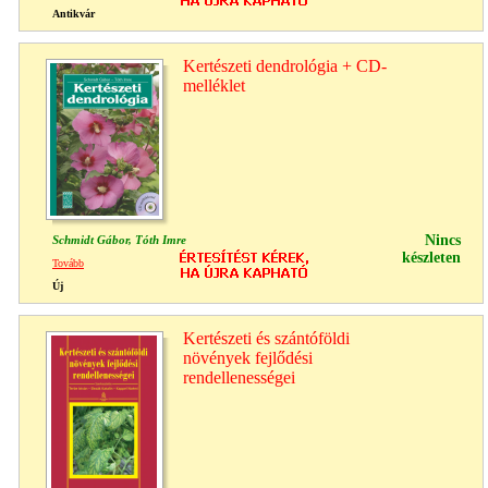
Antikvár
Kertészeti dendrológia + CD-
melléklet
Nincs
Schmidt Gábor, Tóth Imre
készleten
Tovább
Új
Kertészeti és szántóföldi
növények fejlődési
rendellenességei