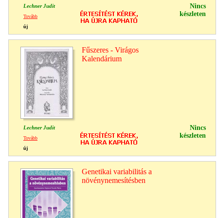
Nincs
Lechner Judit
készleten
Tovább
új
Fűszeres - Virágos
Kalendárium
Nincs
Lechner Judit
készleten
Tovább
új
Genetikai variabilitás a
növénynemesítésben