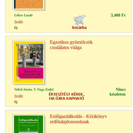
3,400 Ft
Lőkös László
Tovább
Új
Egzotikus gyümölcsök
csodálatos világa
Nincs
Velich István, V. Nagy Enikő
készleten
Tovább
Új
Erdőgazdálkodás - Kézikönyv
erdőtulajdonosoknak