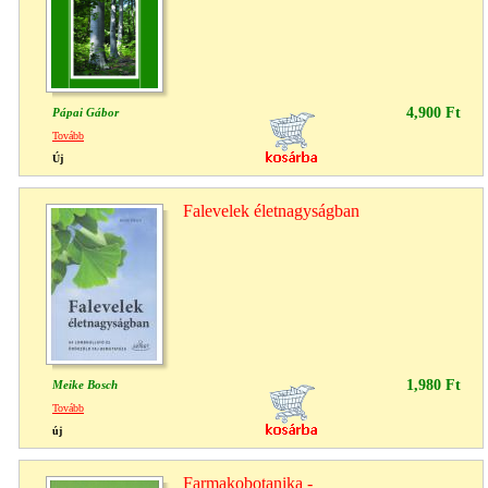
4,900 Ft
Pápai Gábor
Tovább
Új
Falevelek életnagyságban
1,980 Ft
Meike Bosch
Tovább
új
Farmakobotanika -