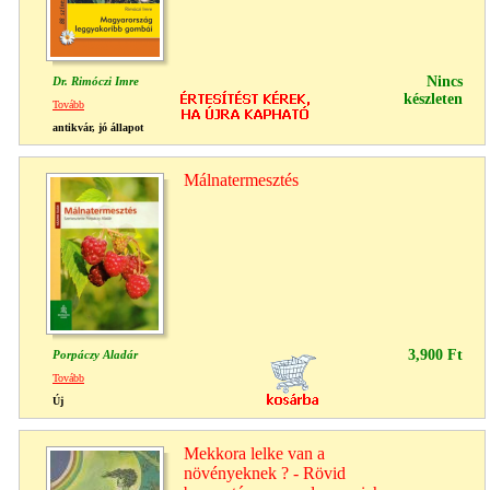
Nincs
Dr. Rimóczi Imre
készleten
Tovább
antikvár, jó állapot
Málnatermesztés
3,900 Ft
Porpáczy Aladár
Tovább
Új
Mekkora lelke van a
növényeknek ? - Rövid