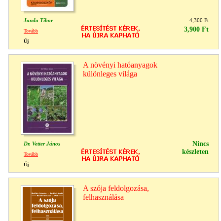
Janda Tibor
4,300 Ft
3,900 Ft
Tovább
Új
A növényi hatóanyagok
különleges világa
Nincs
Dr. Vetter János
készleten
Tovább
Új
A szója feldolgozása,
felhasználása