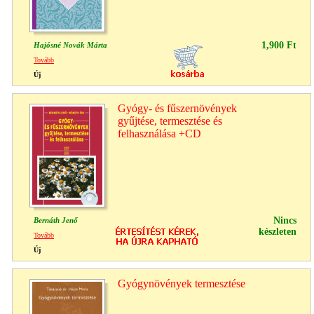
1,900 Ft
Hajósné Novák Márta
Tovább
Új
Gyógy- és fűszernövények
gyűjtése, termesztése és
felhasználása +CD
Nincs
Bernáth Jenő
készleten
Tovább
Új
Gyógynövények termesztése