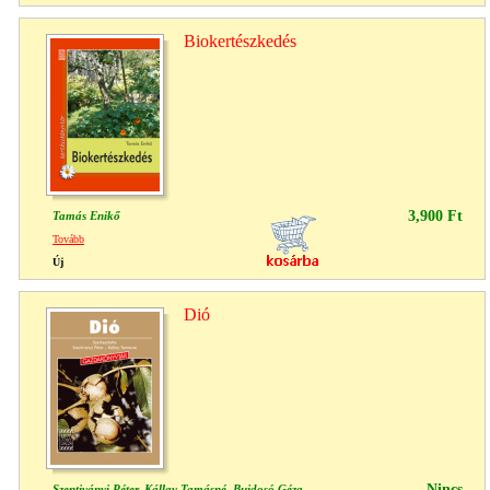
Biokertészkedés
3,900 Ft
Tamás Enikő
Tovább
Új
Dió
Nincs
Szentiványi Péter, Kállay Tamásné, Bujdosó Géza