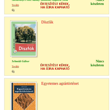
készleten
Tovább
Új
Díszfák
Nincs
Schmidt Gábor
készleten
Tovább
Új
Egyetemes agrártörténet