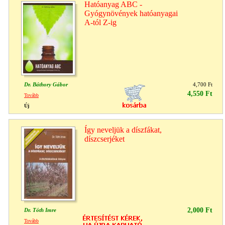
Hatóanyag ABC -
Gyógynövények hatóanyagai
A-tól Z-ig
Dr. Báthory Gábor
4,700 Ft
4,550 Ft
Tovább
Új
Így neveljük a díszfákat,
díszcserjéket
2,000 Ft
Dr. Tóth Imre
Tovább