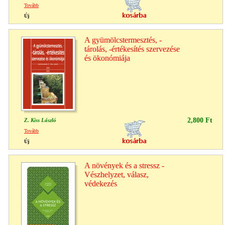
Tovább
Új
A gyümölcstermesztés, -
tárolás, -értékesítés szervezése
és ökonómiája
2,800 Ft
Z. Kiss László
Tovább
Új
A növények és a stressz -
Vészhelyzet, válasz,
védekezés