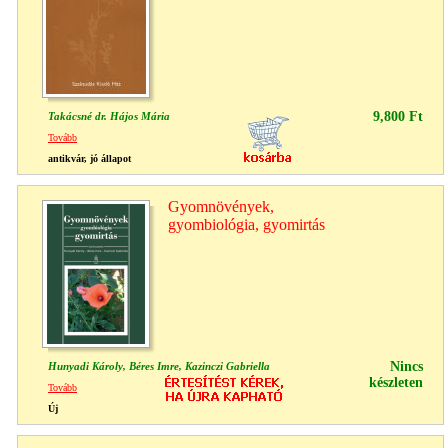
9,800 Ft
Takácsné dr. Hájos Mária
Tovább
antikvár, jó állapot
Gyomnövények,
gyombiológia, gyomirtás
Nincs
Hunyadi Károly, Béres Imre, Kazinczi Gabriella
készleten
Tovább
Új