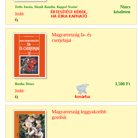
Nincs
Terbe István, Slezák Katalin, Kappel Noémi
készleten
Tovább
Új
Magyarország fa- és
cserjefajai
3,500 Ft
Bartha Dénes
Tovább
Új
Magyarország leggyakoribb
gombái