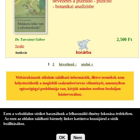
bevezetés a pszeudo - pszicho
- botanikai analízisbe
2,500 Ft
Dr. Turcsányi Gábor
Tovább
Antikvár
1
2
következő ›
utolsó »
Webáruházunk oldalain található információk, illetve termékek nem
helyettesíthetik a megfelelő szakember/orvos véleményét, amennyiben
egészségügyi problémája van, kérjük minden esetben forduljon
háziorvosához.
Ezen a weboldalon sütiket használunk a felhasználói élmény fokozása érdekében.
Az ezen az oldalon található bármely linkre kattintva hozzájárul a sütik
beállításához.
OK
Nem