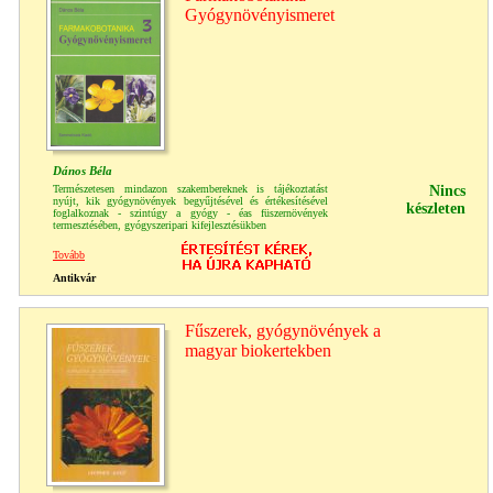
Gyógynövényismeret
Dános Béla
Természetesen mindazon szakembereknek is tájékoztatást
Nincs
nyújt, kik gyógynövények begyűjtésével és értékesítésével
készleten
foglalkoznak - szintúgy a gyógy - éas füszernövények
termesztésében, gyógyszeripari kifejlesztésükben
Tovább
Antikvár
Fűszerek, gyógynövények a
magyar biokertekben