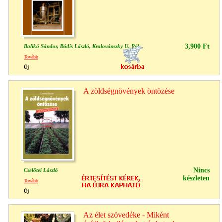
3,900 Ft
Balikó Sándor, Bódis László, Kralovánszky U. Pál
Tovább
Új
A zöldségnövények öntözése
Nincs
Cselőtei László
készleten
Tovább
Új
Az élet szövedéke - Miként