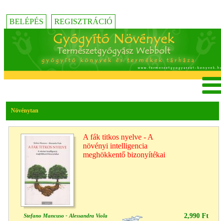
BELÉPÉS
REGISZTRÁCIÓ
Növénytan
A fák titkos nyelve - A
növényi intelligencia
meghökkentő bizonyítékai
2,990 Ft
Stefano Mancuso - Alessandra Viola