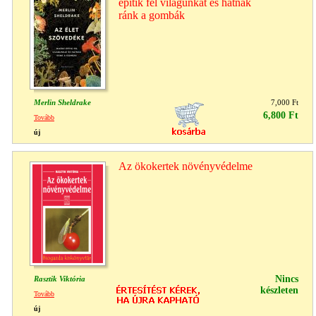
építik fel világunkat és hatnak
ránk a gombák
Merlin Sheldrake
7,000 Ft
6,800 Ft
Tovább
új
Az ökokertek növényvédelme
Nincs
Rasztik Viktória
készleten
Tovább
új