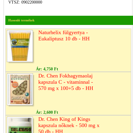
VTSZ: 0902200000
Hasonló termékek
Naturhelix fülgyertya -
Eukaliptusz 10 db - HH
Ár:
4,750 Ft
Dr. Chen Fokhagymaolaj
kapszula C - vitaminnal -
570 mg x 100+5 db - HH
Ár:
2,600 Ft
Dr. Chen King of Kings
kapszula nőknek - 500 mg x
50 db - HH