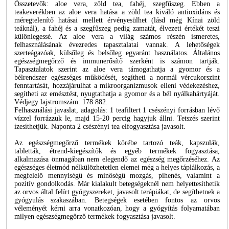
Összetevők: aloe vera, zöld tea, fahéj, szegfűszeg. Ebben a
teakeverékben az aloe vera hatása a zöld tea kiváló antioxidáns és
méregtelenítő hatásai mellett érvényesülhet (lásd még Kínai zöld
teáknál), a fahéj és a szegfűszeg pedig zamatát, élvezeti értékét teszi
különlegessé. Az aloe vera a világ számos részén ismeretes,
felhasználásának évezredes tapasztalatai vannak. A lehetőségek
szerteágazóak, külsőleg és belsőleg egyaránt használatos. Általános
egészségmegőrző és immunerősítő szerként is számon tartják.
Tapasztalatok szerint az aloe vera támogathatja a gyomor és a
bélrendszer egészséges működését, segítheti a normál vércukorszint
fenntartását, hozzájárulhat a mikroorganizmusok elleni védekezéshez,
segítheti az emésztést, nyugtathatja a gyomor és a bél nyálkahártyáját.
Védjegy lajstromszám: 178 882.
Felhasználási javaslat, adagolás: 1 teafiltert 1 csészényi forrásban lévő
vízzel forrázzuk le, majd 15-20 percig hagyjuk állni. Tetszés szerint
ízesíthetjük. Naponta 2 csészényi tea elfogyasztása javasolt.
Az egészségmegőrző termékek körébe tartozó teák, kapszulák,
tabletták, étrend-kiegészítők és egyéb termékek fogyasztása,
alkalmazása önmagában nem elegendő az egészség megőrzéséhez. Az
egészséges életmód nélkülözhetetlen elemei még a helyes táplálkozás, a
megfelelő mennyiségű és minőségű mozgás, pihenés, valamint a
pozitív gondolkodás. Már kialakult betegségeknél nem helyettesíthetik
az orvos által felírt gyógyszereket, javasolt terápiákat, de segíthetnek a
gyógyulás szakaszában. Betegségek esetében fontos az orvos
véleményét kérni arra vonatkozóan, hogy a gyógyítás folyamatában
milyen egészségmegőrző termékek fogyasztása javasolt.