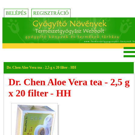
BELÉPÉS
REGISZTRÁCIÓ
Dr. Chen Aloe Vera tea - 2,5 g x 20 filter - HH
Dr. Chen Aloe Vera tea - 2,5 g
x 20 filter - HH