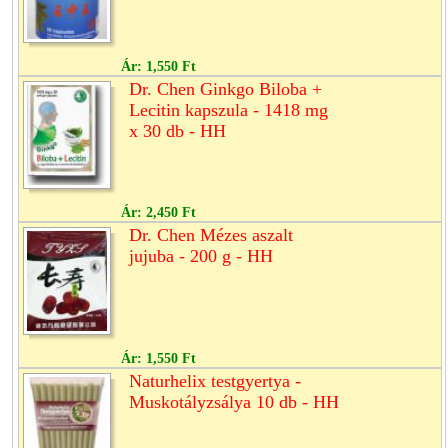
Ár:
1,550 Ft
Dr. Chen Ginkgo Biloba +
Lecitin kapszula - 1418 mg
x 30 db - HH
Ár:
2,450 Ft
Dr. Chen Mézes aszalt
jujuba - 200 g - HH
Ár:
1,550 Ft
Naturhelix testgyertya -
Muskotályzsálya 10 db - HH