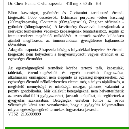
Dr. Chen Echina C vita kapszula - 410 mg x 50 db - HH
Bíbor kasvirágot, gyömbért és C-vitamint tartalmazó étrend-
kiegészítő. Főbb összetevők: Echinacea purpurea -bíbor kasvirág
(200mg/kapszula), C-vitamin (60mg/kapszula), Zingiber officinale -
gyömbér (50mg/kapszula). A készítmény összetevői hozzájárulnak a
szervezet természetes védekező képességének fenntartásához, segítik az
immunrendszer megfelelő működését. A termék szedése különösen
ajánlott megfázásos, az immunrendszer gyengülésére hajlamosító
időszakban.
Adagolás: naponta 2 kapszula bőséges folyadékkal lenyelve. Az étrend-
kiegészítő nem helyettesíti a kiegyensúlyozott vegyes étrendet és az
egészséges életmódot.
Az egészségmegőrző termékek körébe tartozó teák, kapszulák,
tabletták, étrend-kiegészítők és egyéb termékek fogyasztása,
alkalmazása önmagában nem elegendő az egészség megőrzéséhez. Az
egészséges életmód nélkülözhetetlen elemei még a helyes táplálkozás, a
megfelelő mennyiségű és minőségű mozgás, pihenés, valamint a
pozitív gondolkodás. Már kialakult betegségeknél nem helyettesíthetik
az orvos által felírt gyógyszereket, javasolt terápiákat, de segíthetnek a
gyógyulás szakaszában. Betegségek esetében fontos az orvos
véleményét kérni arra vonatkozóan, hogy a gyógyítás folyamatában
milyen egészségmegőrző termékek fogyasztása javasolt.
VTSZ: 2106909899