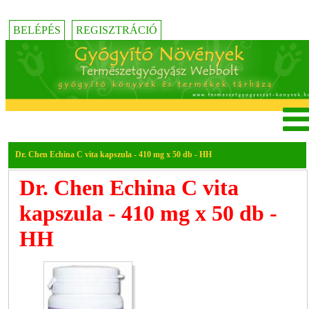
BELÉPÉS
REGISZTRÁCIÓ
Dr. Chen Echina C vita kapszula - 410 mg x 50 db - HH
Dr. Chen Echina C vita
kapszula - 410 mg x 50 db -
HH