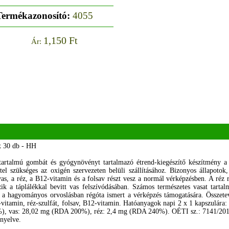
Termékazonosító:
4055
1,150 Ft
Ár:
x 30 db - HH
astartalmú gombát és gyógynövényt tartalmazó étrend-kiegészítő készítmény 
l szükséges az oxigén szervezeten belüli szállításához. Bizonyos állapotok,
s, a réz, a B12-vitamin és a folsav részt vesz a normál vérképzésben. A réz r
szik a táplálékkal bevitt vas felszívódásában. Számos természetes vasat tar
 a hagyományos orvoslásban régóta ismert a vérképzés támogatására. Összete
-vitamin, réz-szulfát, folsav, B12-vitamin. Hatóanyagok napi 2 x 1 kapszulár
, vas: 28,02 mg (RDA 200%), réz: 2,4 mg (RDA 240%). OÉTI sz.: 7141/201
enyelve.