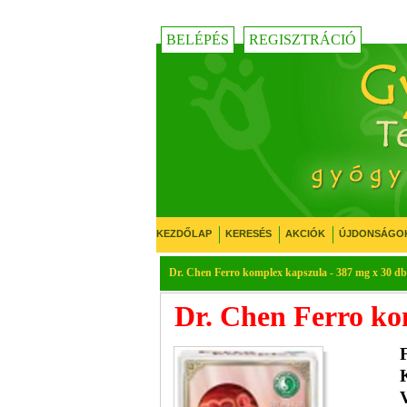
BELÉPÉS
REGISZTRÁCIÓ
KEZDŐLAP
KERESÉS
AKCIÓK
ÚJDONSÁGO
Dr. Chen Ferro komplex kapszula - 387 mg x 30 d
Dr. Chen Ferro ko
K