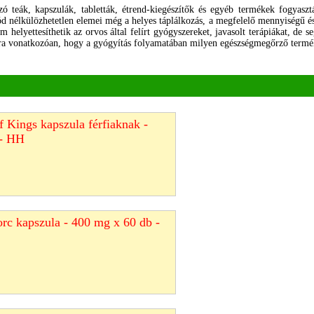
ó teák, kapszulák, tabletták, étrend-kiegészítők és egyéb termékek fogyas
d nélkülözhetetlen elemei még a helyes táplálkozás, a megfelelő mennyiségű é
 helyettesíthetik az orvos által felírt gyógyszereket, javasolt terápiákat, de 
rra vonatkozóan, hogy a gyógyítás folyamatában milyen egészségmegőrző termék
 Kings kapszula férfiaknak -
 - HH
rc kapszula - 400 mg x 60 db -