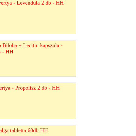
yertya - Levendula 2 db - HH
 Biloba + Lecitin kapszula -
b - HH
ertya - Propolisz 2 db - HH
alga tabletta 60db HH