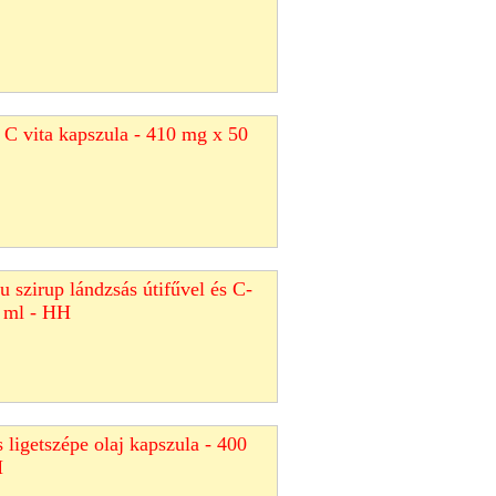
 C vita kapszula - 410 mg x 50
 szirup lándzsás útifűvel és C-
0 ml - HH
 ligetszépe olaj kapszula - 400
H