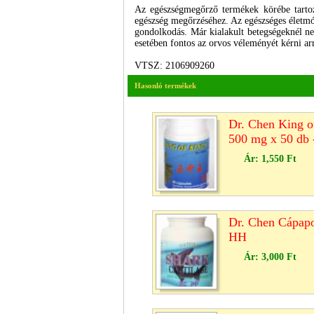
Az egészségmegőrző termékek körébe tartoz
egészség megőrzéséhez. Az egészséges életmó
gondolkodás. Már kialakult betegségeknél nem
esetében fontos az orvos véleményét kérni a
VTSZ: 2106909260
Hasonló termékek
Dr. Chen King of
500 mg x 50 db
Ár:
1,550 Ft
Dr. Chen Cápapo
HH
Ár:
3,000 Ft