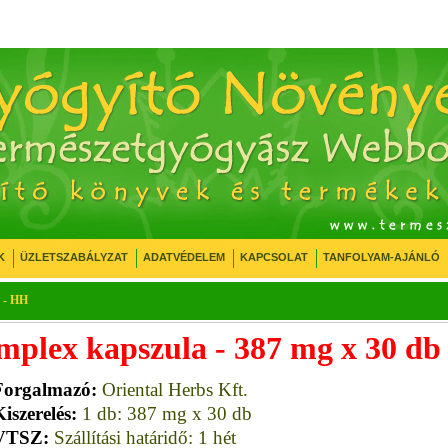
K
ÜZLETSZABÁLYZAT
ADATVÉDELEM
KAPCSOLAT
TANFOLYAM-AJÁNLÓ
b - HH
mplex kapszula - 387 mg x 30 db
Forgalmazó:
Oriental Herbs Kft.
iszerelés:
1 db: 387 mg x 30 db
VTSZ:
Szállítási határidő: 1 hét