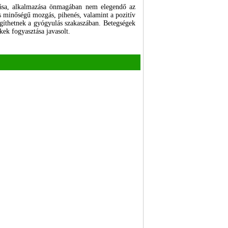
ztása, alkalmazása önmagában nem elegendő az
s minőségű mozgás, pihenés, valamint a pozitív
segíthetnek a gyógyulás szakaszában. Betegségek
ek fogyasztása javasolt.