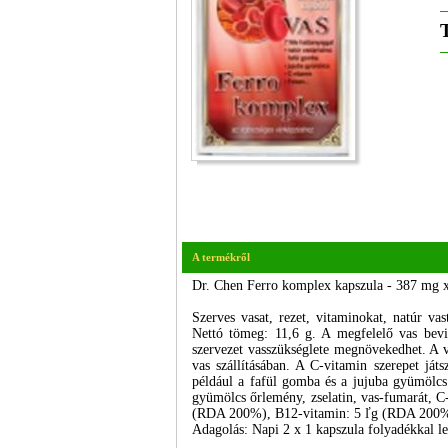
A termékről
Dr. Chen Ferro komplex kapszula - 387 mg 
Szerves vasat, rezet, vitaminokat, natúr v
Nettó tömeg: 11,6 g. A megfelelő vas bevite
szervezet vasszükséglete megnövekedhet. A va
vas szállításában. A C-vitamin szerepet ját
például a fafül gomba és a jujuba gyümölcs
gyümölcs őrlemény, zselatin, vas-fumarát, C
(RDA 200%), B12-vitamin: 5 ľg (RDA 200%)
Adagolás: Napi 2 x 1 kapszula folyadékkal l