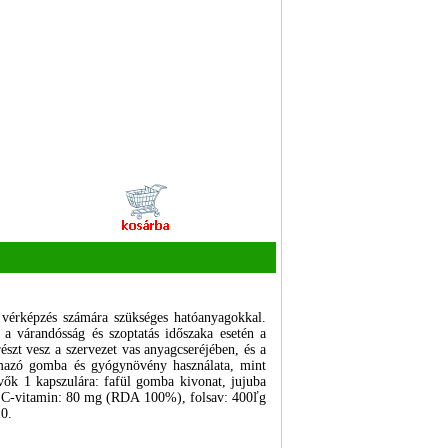
a vérképzés számára szükséges hatóanyagokkal.
 a várandósság és szoptatás időszaka esetén a
észt vesz a szervezet vas anyagcseréjében, és a
talmazó gomba és gyógynövény használata, mint
vők 1 kapszulára: fafül gomba kivonat, jujuba
a: C-vitamin: 80 mg (RDA 100%), folsav: 400ľg
0.