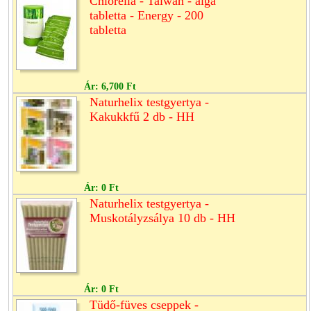
Chlorella - Taiwan - alga
tabletta - Energy - 200
tabletta
Ár:
6,700 Ft
Naturhelix testgyertya -
Kakukkfű 2 db - HH
Ár:
0 Ft
Naturhelix testgyertya -
Muskotályzsálya 10 db - HH
Ár:
0 Ft
Tüdő-füves cseppek -