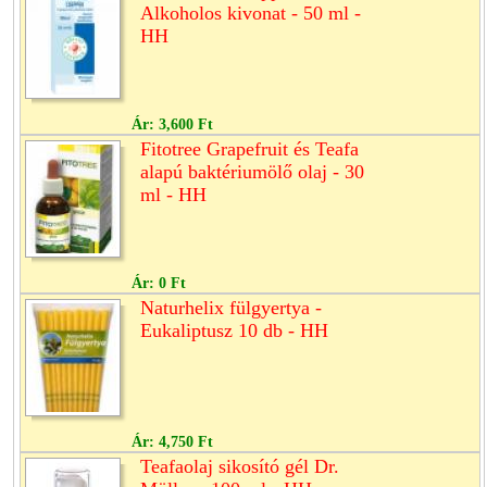
Alkoholos kivonat - 50 ml -
HH
Ár:
3,600 Ft
Fitotree Grapefruit és Teafa
alapú baktériumölő olaj - 30
ml - HH
Ár:
0 Ft
Naturhelix fülgyertya -
Eukaliptusz 10 db - HH
Ár:
4,750 Ft
Teafaolaj sikosító gél Dr.