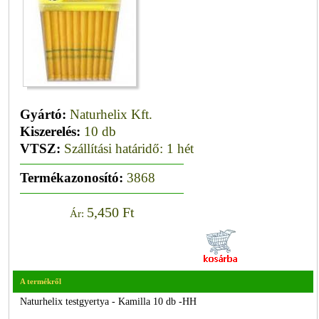
Gyártó:
Naturhelix Kft.
Kiszerelés:
10 db
VTSZ:
Szállítási határidő: 1 hét
Termékazonosító:
3868
5,450 Ft
Ár:
A termékről
Naturhelix testgyertya - Kamilla 10 db -HH