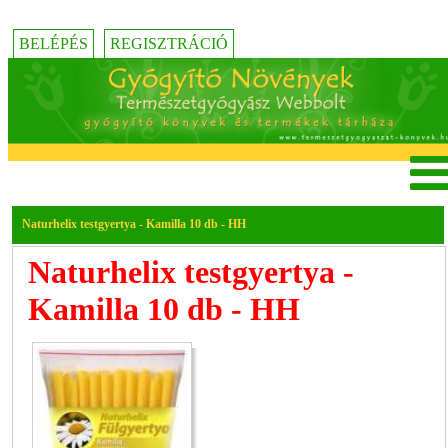
BELÉPÉS
REGISZTRÁCIÓ
Naturhelix testgyertya - Kamilla 10 db - HH
Naturhelix testgyertya -
Kamilla 10 db - HH