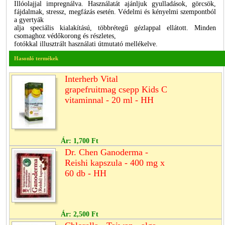
Illóolajjal impregnálva. Használatát ajánljuk gyulladások, görcsök,
fájdalmak, stressz, megfázás esetén. Védelmi és kényelmi szempontból
a gyertyák
alja speciális kialakítású, többrétegű gézlappal ellátott. Minden
csomaghoz védőkorong és részletes,
fotókkal illusztrált használati útmutató mellékelve.
Hasonló termékek
Interherb Vital
grapefruitmag csepp Kids C
vitaminnal - 20 ml - HH
Ár:
1,700 Ft
Dr. Chen Ganoderma -
Reishi kapszula - 400 mg x
60 db - HH
Ár:
2,500 Ft