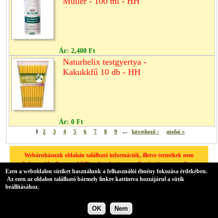
Müller - 100 ml - HH
Ár:
2,400 Ft
Naturhelix testgyertya -
Kakukkfű 10 db - HH
Ár:
0 Ft
1
2
3
4
5
6
7
8
9
…
következő ›
utolsó »
Webáruházunk oldalain található információk, illetve termékek nem
helyettesíthetik a megfelelő szakember/orvos véleményét, amennyiben
Ezen a weboldalon sütiket használunk a felhasználói élmény fokozása érdekében.
egészségügyi problémája van, kérjük minden esetben forduljon
Az ezen az oldalon található bármely linkre kattintva hozzájárul a sütik
háziorvosához.
beállításához.
A hátteret az Übercart biztosítja,
nyílt forrású elektronikus kereskedelmi szoftver
.
OK
Nem