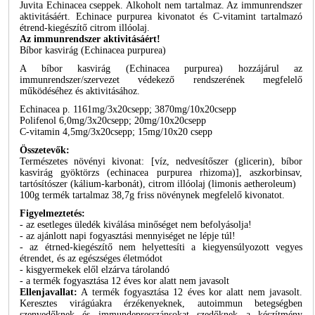
Juvita Echinacea cseppek. Alkoholt nem tartalmaz. Az immunrendszer
aktivitásáért. Echinace purpurea kivonatot és C-vitamint tartalmazó
étrend-kiegészítő citrom illóolaj.
Az immunrendszer aktivitásáért!
Bíbor kasvirág (Echinacea purpurea)
A bíbor kasvirág (Echinacea purpurea) hozzájárul az
immunrendszer/szervezet védekező rendszerének megfelelő
működéséhez és aktivitásához.
Echinacea p. 1161mg/3x20csepp; 3870mg/10x20csepp
Polifenol 6,0mg/3x20csepp; 20mg/10x20csepp
C-vitamin 4,5mg/3x20csepp; 15mg/10x20 csepp
Összetevők:
Természetes növényi kivonat: [víz, nedvesítőszer (glicerin), bíbor
kasvirág gyöktörzs (echinacea purpurea rhizoma)], aszkorbinsav,
tartósítószer (kálium-karbonát), citrom illóolaj (limonis aetheroleum)
100g termék tartalmaz 38,7g friss növénynek megfelelő kivonatot.
Figyelmeztetés:
- az esetleges üledék kiválása minőséget nem befolyásolja!
- az ajánlott napi fogyasztási mennyiséget ne lépje túl!
- az étrned-kiegészítő nem helyettesíti a kiegyensúlyozott vegyes
étrendet, és az egészséges életmódot
- kisgyermekek elől elzárva tárolandó
- a termék fogyasztása 12 éves kor alatt nem javasolt
Ellenjavallat:
A termék fogyasztása 12 éves kor alatt nem javasolt.
Keresztes virágúakra érzékenyeknek, autoimmun betegségben
szenvedőknek és immundepresszánsokat szedőknek a készítmény