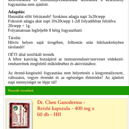
fogyasztása nem ajánlott.
Adagolás:
Használat előtt felrázandó! Szokásos adagja napi 3x20csepp
Fokozott adagja akár napi 10x20csepp 1-2dl folyadékban feloldva.
20csepp = 1g.
Folyamatosan legfeljebb 8 hétig fogyasztható.
Tárolás:
Hűvös helyen saját üvegében, felbontás után hűtőszekrényben
tárolandó!
OÉTI által notifikált termék.
A bíbor kasvirág hozzájárul az immunrendszer/szervezet védekező-
rendszerének megfelelő működéséhez és aktivitásához.
Az étrend-kiegészítő fogyasztása nem helyettesíti a kiegyensúlyozott,
változatos, vegyes étrendet és az egészséges életmódot! Az ajánlott
napi mennyiséget ne lépje túl!
Hasonló termékek
Dr. Chen Ganoderma -
Reishi kapszula - 400 mg x
60 db - HH