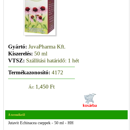
Gyártó:
JuvaPharma Kft.
Kiszerelés:
50 ml
VTSZ:
Szállítási határidő: 1 hét
Termékazonosító:
4172
1,450 Ft
Ár:
A termékről
Jutavit Echinacea cseppek - 50 ml - HH