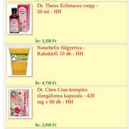
Dr. Theiss Echinacea csepp -
50 ml - HH
Ár:
3,350 Ft
Naturhelix fülgyertya -
Kakukkfű 10 db - HH
Ár:
4,750 Ft
Dr. Chen Cran-komplex
tőzegáfonya kapszula - 420
mg x 60 db - HH
Ár:
2,950 Ft