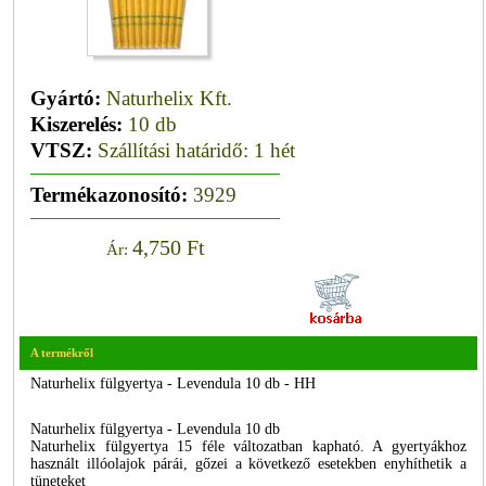
Gyártó:
Naturhelix Kft.
Kiszerelés:
10 db
VTSZ:
Szállítási határidő: 1 hét
Termékazonosító:
3929
4,750 Ft
Ár:
A termékről
Naturhelix fülgyertya - Levendula 10 db - HH
Naturhelix fülgyertya - Levendula 10 db
Naturhelix fülgyertya 15 féle változatban kapható. A gyertyákhoz
használt illóolajok párái, gőzei a következő esetekben enyhíthetik a
tüneteket