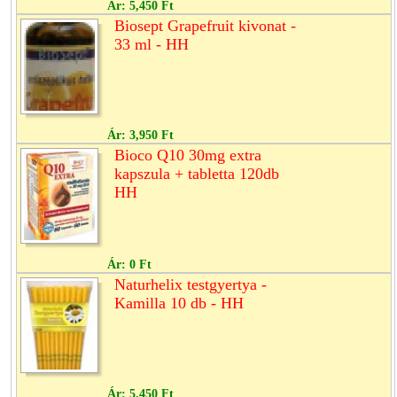
Ár:
5,450 Ft
Biosept Grapefruit kivonat -
33 ml - HH
Ár:
3,950 Ft
Bioco Q10 30mg extra
kapszula + tabletta 120db
HH
Ár:
0 Ft
Naturhelix testgyertya -
Kamilla 10 db - HH
Ár:
5,450 Ft