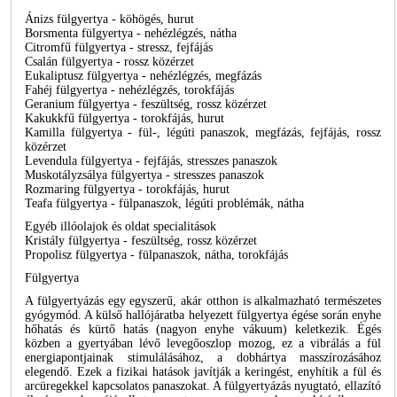
Ánizs fülgyertya - köhögés, hurut
Borsmenta fülgyertya - nehézlégzés, nátha
Citromfű fülgyertya - stressz, fejfájás
Csalán fülgyertya - rossz közérzet
Eukaliptusz fülgyertya - nehézlégzés, megfázás
Fahéj fülgyertya - nehézlégzés, torokfájás
Geranium fülgyertya - feszültség, rossz közérzet
Kakukkfű fülgyertya - torokfájás, hurut
Kamilla fülgyertya - fül-, légúti panaszok, megfázás, fejfájás, rossz
közérzet
Levendula fülgyertya - fejfájás, stresszes panaszok
Muskotályzsálya fülgyertya - stresszes panaszok
Rozmaring fülgyertya - torokfájás, hurut
Teafa fülgyertya - fülpanaszok, légúti problémák, nátha
Egyéb illóolajok és oldat specialitások
Kristály fülgyertya - feszültség, rossz közérzet
Propolisz fülgyertya - fülpanaszok, nátha, torokfájás
Fülgyertya
A fülgyertyázás egy egyszerű, akár otthon is alkalmazható természetes
gyógymód. A külső hallójáratba helyezett fülgyertya égése során enyhe
hőhatás és kürtő hatás (nagyon enyhe vákuum) keletkezik. Égés
közben a gyertyában lévő levegőoszlop mozog, ez a vibrálás a fül
energiapontjainak stimulálásához, a dobhártya masszírozásához
elegendő. Ezek a fizikai hatások javítják a keringést, enyhítik a fül és
arcüregekkel kapcsolatos panaszokat. A fülgyertyázás nyugtató, ellazító