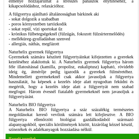
élménye hozzájárulhat a stresszes panaszok enyhítéséhez, a
kikapcsolódáshoz, relaxációhoz.
A fülgyertya ajánlható általánosságban bárkinek aki
- sokat dolgozik a szabadban
- poros környezetben tartózkodik
- sokat repül, vízi sportokat űz
- krónikus fülbetegségeknél (fülzúgás, fokozott fülzsírtermelődés)
- melléküreg-gyulladásban szenved
- allergiás, náthás, megfázott
Naturhelix gyermek fülgyertya
Gyermekek számára készített fülgyertyáinkat kifejezetten a gyerekek
kezeléséhez alakítottuk ki. A Naturhelix gyermek fülgyertya három
féle illatosítással (kamilla, propolisz, eukaliptusz) kapható, rövidebb
ideig ég, átmérője pedig igazodik a gyerekek fülméretéhez.
Mindemellett gyermekeknél csak akkor javasoljuk a fülgyertya
használatát, ha képesek a kezelés ideje alatt nyugodtan feküdni és
megértik, hogy a kezelés ideje alatt a fülgyertyát nem szabad
megfogni. Három évesnél fiatalabb gyermekeknél nem javasoljuk a
fülgyertyázást.
Naturhelix BIO fülgyertya
A Naturhelix BIO fülgyertya a száz százalékig természetes
megoldásokat kereső vevőink számára lett kifejlesztve. A BIO
fülgyertya ellenőrzött biológiai gazdálkodásból származó
alapanyagokból, speciális körülmények között, kizárólag kézzel készül,
színezékek és adalékanyagok hozzáadása nélkül.
Hasonló termékek