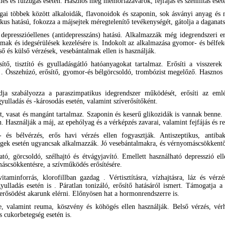
lés és fülzúgás esetén. Hasznos még memóriazavarok, fejfájás és szenilitás esetén
ai többek között alkaloidák, flavonoidok és szaponin, sok ásványi anyag és
tikus hatású, fokozza a májsejtek méregtelenítő tevékenységét, gátolja a daganats
epresszióellenes (antidepresszáns) hatású. Alkalmazzák még idegrendszeri er
almak és idegsérülések kezelésére is. Indokolt az alkalmazása gyomor- és bélf
ő és külső vérzések, vesebántalmak ellen is használják.
ítő, tisztító és gyulladásgátló hatóanyagokat tartalmaz. Erősíti a visszerek
t . Összehúzó, erősítő, gyomor-és bélgörcsoldó, trombózist megelőző. Hasznos l
a szabályozza a paraszimpatikus idegrendszer működését, erősíti az emléke
yulladás és -károsodás esetén, valamint szíverősítőként.
t, vasat és mangánt tartalmaz. Szaponin és keserű glikozidák is vannak benne.
én. Használják a máj, az epehólyag és a vérképzés zavarai, valamint fejfájás és
 bélvérzés, erős havi vérzés ellen fogyasztják. Antiszeptikus, antibakte
ségek esetén ugyancsak alkalmazzák. Jó vesebántalmakra, és vérnyomáscsökkentő
tó, görcsoldó, szélhajtó és étvágyjavító. Emellett használható depresszió el
omáscsökkentésre, a szívműködés erősítésére.
aminforrás, klorofillban gazdag . Vértisztításra, vízhajtásra, láz és vérzés
ulladás esetén is . Páratlan tonizáló, erősítő hatásáról ismert. Támogatja a 
erősödést akarunk elérni. Előnyösen hat a hormonrendszerre is.
e, valamint reuma, köszvény és köhögés ellen használják. Belső vérzés, vérh
 cukorbetegség esetén is.