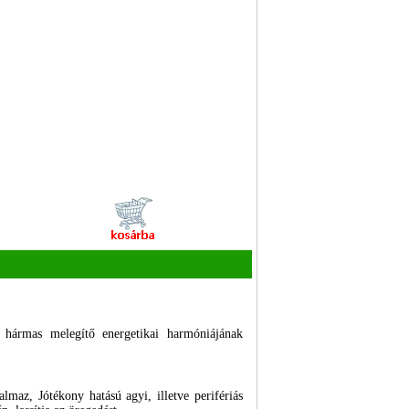
a hármas melegítő energetikai harmóniájának
maz, Jótékony hatású agyi, illetve perifériás