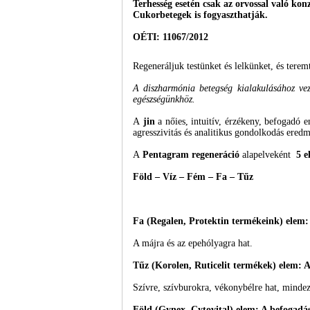
Terhesség esetén csak az orvossal való ko
Cukorbetegek is fogyaszthatják.
OÉTI: 11067/2012
Regeneráljuk testünket és lelkünket, és tere
A diszharmónia betegség kialakulásához vez
egészségünkhöz.
A
jin
a nőies, intuitív, érzékeny, befogadó e
agresszivitás és analitikus gondolkodás eredm
A
Pentagram regeneráció
alapelveként
5 e
Föld – Víz – Fém – Fa – Tűz
Fa (Regalen, Protektin termékeink) elem: F
A májra és az epehólyagra hat.
Tűz (Korolen, Ruticelit termékek) elem: A
Szívre, szívburokra, vékonybélre hat, mindez
Föld (Gynex, Cytovital) elem: A befogadá