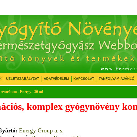
K
ÜZLETSZABÁLYZAT
ADATVÉDELEM
KAPCSOLAT
TANFOLYAM-AJÁNLÓ
centrátum - Energy - 30 ml
ációs, komplex gyógynövény ko
Gyártó:
Energy Group a. s.