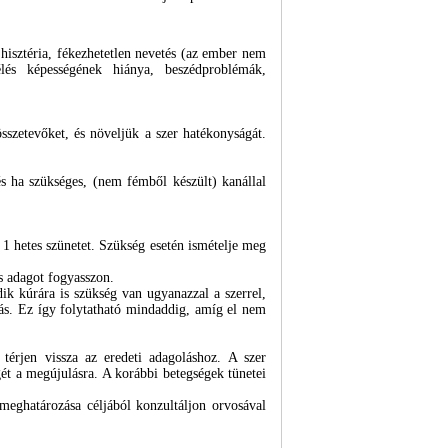
hisztéria, fékezhetetlen nevetés (az ember nem
élés képességének hiánya, beszédproblémák,
sszetevőket, és növeljük a szer hatékonyságát.
és ha szükséges, (nem fémből készült) kanállal
n 1 hetes szünetet. Szükség esetén ismételje meg
s adagot fogyasszon.
ik kúrára is szükség van ugyanazzal a szerrel,
ás. Ez így folytatható mindaddig, amíg el nem
érjen vissza az eredeti adagoláshoz. A szer
égét a megújulásra. A korábbi betegségek tünetei
eghatározása céljából konzultáljon orvosával