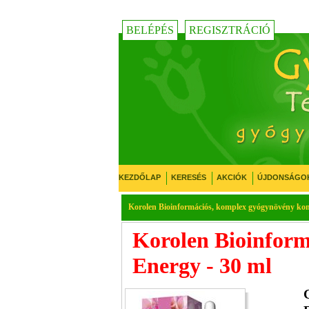
BELÉPÉS
REGISZTRÁCIÓ
KEZDŐLAP
KERESÉS
AKCIÓK
ÚJDONSÁGO
Korolen Bioinformációs, komplex gyógynövény kon
Korolen Bioinform
Energy - 30 ml