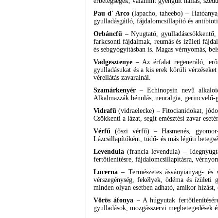
érbetegségek, valamint gyengült hallás, szédü
Pau d' Arco
(lapacho, taheebo) – Hatóanyag
gyulladásgátló, fájdalomcsillapító és antibio
Orbáncfű
– Nyugtató, gyulladáscsökkentő, d
farkcsonti fájdalmak, reumás és ízületi fájd
és sebgyógyításban is. Magas vérnyomás, bels
Vadgesztenye
– Az érfalat regeneráló, erős
gyulladásukat és a kis erek körüli vérzéseke
vérellátás zavarainál.
Szamárkenyér
– Echinopsin nevű alkaloidj
Alkalmazzák bénulás, neuralgia, gerincvelő-g
Vidrafű
(vidraelecke) – Fitocianidokat, jódo
Csökkenti a lázat, segít emésztési zavar eset
Vérfű
(őszi vérfű) – Hasmenés, gyomor- és
Lázcsillapítóként, tüdő- és más légúti beteg
Levendula
(francia levendula) – Idegnyugta
fertőtlenítésre, fájdalomcsillapításra, vérny
Lucerna
– Természetes ásványianyag- és vit
vérszegénység, fekélyek, ödéma és ízületi gy
minden olyan esetben adható, amikor hízást, 
Vörös áfonya
– A húgyutak fertőtlenítésér
gyulladások, mozgásszervi megbetegedések és