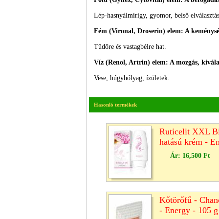
Lép-hasnyálmirigy, gyomor, belső elválasztás
Fém (Vironal, Droserin) elem: A keménysé
Tüdőre és vastagbélre hat.
Víz (Renol, Artrin) elem: A mozgás, kivála
Vese, húgyhólyag, ízületek.
Hasonló termékek
Ruticelit XXL B
hatású krém - E
Ár:
16,500 Ft
Kőtörőfű - Chanc
- Energy - 105 g