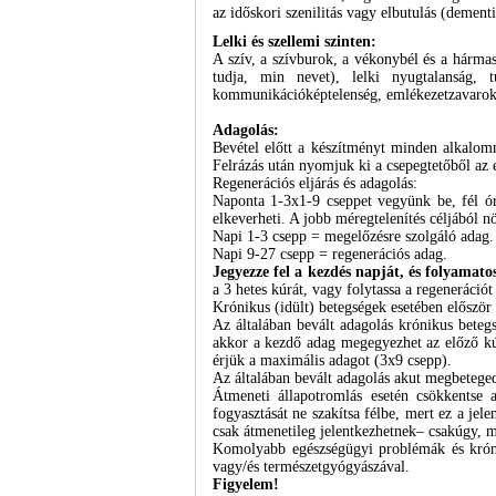
az időskori szenilitás vagy elbutulás (dementi
Lelki és szellemi szinten:
A szív, a szívburok, a vékonybél és a hármas
tudja, min nevet), lelki nyugtalanság, t
kommunikációképtelenség, emlékezetzavarok, 
Adagolás:
Bevétel előtt a készítményt minden alkalomm
Felrázás után nyomjuk ki a csepegtetőből az 
Regenerációs eljárás és adagolás:
Naponta 1-3x1-9 cseppet vegyünk be, fél órá
elkeverheti. A jobb méregtelenítés céljából nö
Napi 1-3 csepp = megelőzésre szolgáló adag.
Napi 9-27 csepp = regenerációs adag.
Jegyezze fel a kezdés napját, és folyamat
a 3 hetes kúrát, vagy folytassa a regenerác
Krónikus (idült) betegségek esetében előszö
Az általában bevált adagolás krónikus beteg
akkor a kezdő adag megegyezhet az előző kú
érjük a maximális adagot (3x9 csepp).
Az általában bevált adagolás akut megbeteged
Átmeneti állapotromlás esetén csökkentse
fogyasztását ne szakítsa félbe, mert ez a jel
csak átmenetileg jelentkezhetnek– csakúgy, 
Komolyabb egészségügyi problémák és króni
vagy/és természetgyógyászával.
Figyelem!