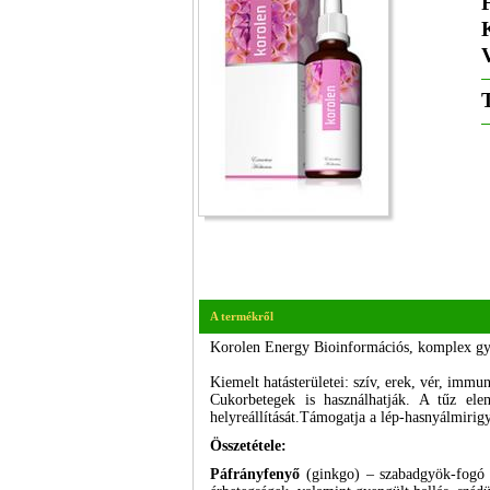
K
A termékről
Korolen Energy Bioinformációs, komplex g
Kiemelt hatásterületei: szív, erek, vér, immu
Cukorbetegek is használhatják. A tűz ele
helyreállítását.Támogatja a lép-hasnyálmirig
Összetétele:
Páfrányfenyő
(ginkgo) – szabadgyök-fogó fl