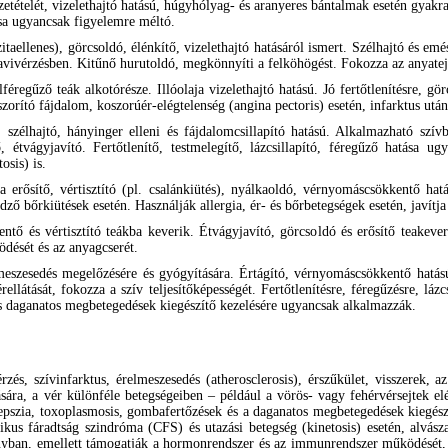
szetételét, vizelethajtó hatású, húgyhólyag- és aranyeres bántalmak esetén gyak
tása ugyancsak figyelemre méltó.
llenes), görcsoldó, élénkítő, vizelethajtó hatásáról ismert. Szélhajtó és emész
havivérzésben. Kitűnő hurutoldó, megkönnyíti a felköhögést. Fokozza az anyatej
éregűző teák alkotórésze. Illóolaja vizelethajtó hatású. Jó fertőtlenítésre, görc
i szorító fájdalom, koszorúér-elégtelenség (angina pectoris) esetén, infarktus után
szélhajtó, hányinger elleni és fájdalomcsillapító hatású. Alkalmazható szívbe
 étvágyjavító. Fertőtlenítő, testmelegítő, lázcsillapító, féregűző hatása ug
osis) is.
erősítő, vértisztító (pl. csalánkiütés), nyálkaoldó, vérnyomáscsökkentő hatá
dző bőrkiütések esetén. Használják allergia, ér- és bőrbetegségek esetén, javítja a
ő és vértisztító teákba keverik. Étvágyjavító, görcsoldó és erősítő teakeveré
dését és az anyagcserét.
eszesedés megelőzésére és gyógyítására. Értágító, vérnyomáscsökkentő hatású,
ellátását, fokozza a szív teljesítőképességét. Fertőtlenítésre, féregűzésre, lázc
 daganatos megbetegedések kiegészítő kezelésére ugyancsak alkalmazzák.
és, szívinfarktus, érelmeszesedés (atherosclerosis), érszűkület, visszerek, az
ására, a vér különféle betegségeiben – például a vörös- vagy fehérvérsejtek e
epszia, toxoplasmosis, gombafertőzések és a daganatos megbetegedések kiegészí
ikus fáradtság szindróma (CFS) és utazási betegség (kinetosis) esetén, alvász
ányban, emellett támogatják a hormonrendszer és az immunrendszer működését, 