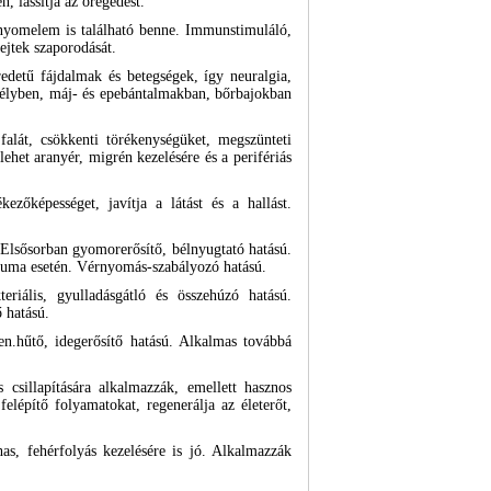
, lassítja az öregedést.
 nyomelem is található benne. Immunstimuláló,
ejtek szaporodását.
edetű fájdalmak és betegségek, így neuralgia,
ekélyben, máj- és epebántalmakban, bőrbajokban
 falát, csökkenti törékenységüket, megszünteti
ehet aranyér, migrén kezelésére és a perifériás
zőképességet, javítja a látást és a hallást.
 Elsősorban gyomorerősítő, bélnyugtató hatású.
 reuma esetén. Vérnyomás-szabályozó hatású.
riális, gyulladásgátló és összehúzó hatású.
 hatású.
len.hűtő, idegerősítő hatású. Alkalmas továbbá
 csillapítására alkalmazzák, emellett hasznos
felépítő folyamatokat, regenerálja az életerőt,
as, fehérfolyás kezelésére is jó. Alkalmazzák