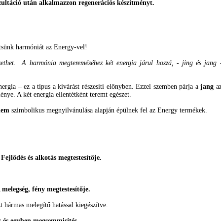
nzultáció után alkalmazzon regenerációs készítményt.
mtsünk harmóniát az Energy-vel!
ethet. A harmónia megtereméséhez két energia járul hozzá, - jing és jang -,
nergia – ez a típus a kivárást részesíti előnyben. Ezzel szemben párja a
jang
az
énye. A két energia ellentétként teremt egészet.
lem
szimbolikus megnyilvánulása alapján épülnek fel az Energy termékek.
ejlődés és alkotás megtestesítője.
 melegség, fény megtestesítője.
t hármas melegítő hatással kiegészítve.
s és egyben megsemmisítés.