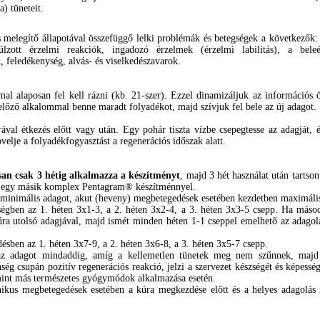
a) tüneteit.
 melegítő állapotával összefüggő lelki problémák és betegségek a következők: 
úlzott érzelmi reakciók, ingadozó érzelmek (érzelmi labilitás), a bele
feledékenység, alvás- és viselkedészavarok.
al alaposan fel kell rázni (kb. 21-szer). Ezzel dinamizáljuk az információs ö
előző alkalommal benne maradt folyadékot, majd szívjuk fel bele az új adagot.
val étkezés előtt vagy után. Egy pohár tiszta vízbe csepegtesse az adagját, 
velje a folyadékfogyasztást a regenerációs időszak alatt.
osan csak 3 hétig alkalmazza a készítményt
, majd 3 hét használat után tartso
iót egy másik komplex Pentagram® készítménnyel.
r minimális adagot, akut (heveny) megbetegedések esetében kezdetben maximáli
ségben az 1. héten 3x1-3, a 2. héten 3x2-4, a 3. héten 3x3-5 csepp. Ha másod
ra utolsó adagjával, majd ismét minden héten 1-1 cseppel emelhető az adagol
ésben az 1. héten 3x7-9, a 2. héten 3x6-8, a 3. héten 3x5-7 csepp.
 az adagot mindaddig, amíg a kellemetlen tünetek meg nem szűnnek, majd t
enség csupán pozitív regenerációs reakció, jelzi a szervezet készségét és képess
mint más természetes gyógymódok alkalmazása esetén.
kus megbetegedések esetében a kúra megkezdése előtt és a helyes adagolás m