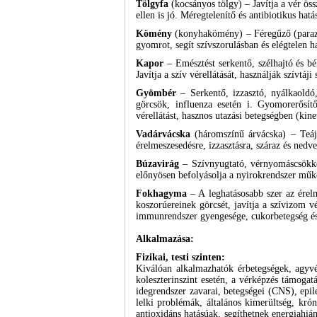
Tölgyfa
(kocsányos tölgy) – Javítja a vér ös
ellen is jó. Méregtelenítő és antibiotikus ha
Kömény
(konyhakömény) – Féregűző (parazitae
gyomrot, segít szívszorulásban és elégtelen 
Kapor
– Emésztést serkentő, szélhajtó és bélf
Javítja a szív vérellátását, használják szívtáj
Gyömbér
– Serkentő, izzasztó, nyálkaoldó, 
görcsök, influenza esetén i. Gyomorerősítő,
vérellátást, hasznos utazási betegségben (kinet
Vadárvácska
(háromszínű árvácska) – Teája 
érelmeszesedésre, izzasztásra, száraz és nedve
Búzavirág
– Szívnyugtató, vérnyomáscsökkent
előnyösen befolyásolja a nyirokrendszer műkö
Fokhagyma
– A leghatásosabb szer az érelm
koszorúereinek görcsét, javítja a szívizom vér
immunrendszer gyengesége, cukorbetegség és
Alkalmazása:
Fizikai, testi szinten:
Kiválóan alkalmazhatók érbetegségek, agyvérz
koleszterinszint esetén, a vérképzés támogat
idegrendszer zavarai, betegségei (CNS), epil
lelki problémák, általános kimerültség, krón
antioxidáns hatásúak, segíthetnek energiahi