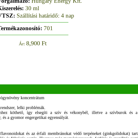
Forgalmazó:
Hungary Energy Kft.
iszerelés:
30 ml
VTSZ:
Szállítási határidő: 4 nap
Termékazonosító:
701
8,900 Ft
Ár:
yógynövény koncentrátum
nrendszer, lelki problémák.
mhez köthető, így elsegíti a szív és vékonybél, illetve a szívburok és 
y, és a gyomor engergetikai egyensúlyát.
avonoidokat és az érfali membránokat védő terpéneket (ginkgolidokat) tartal