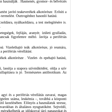
ran használják . Hasmenés, gyomor- és bélvérzés
tést javító teakeverékek alkotórésze. Erősíti a
-termelést. Ösztrogénhez hasonló hatású.
soldásra, nyálkaoldásra, a test melegítésére is.
.
tegségek, fejfájás, aranyér, ízületi gyulladás,
yancsak figyelemre méltó. Javítja a perifériás
sú. Vizelethajtó teák alkotórésze, jó reumára,
 perifériás vérellátást.
kek alkotórésze . Vizelet- és epehajtó hatású,
 lassítja a szapora szívműködést, oldja a szív
sillapításra is jó. Természetes antibiotikum. Az
 agyi és a perifériás vérellátás zavarai, magas
légtelen száma, leukémia –, továbbá a központi
tő kezelésében. Előnyös a használatuk stressz,
avarokban és általános nyugtatóként. Sejtvédő,
mérsékelhetik az időskorral járó panaszokat és