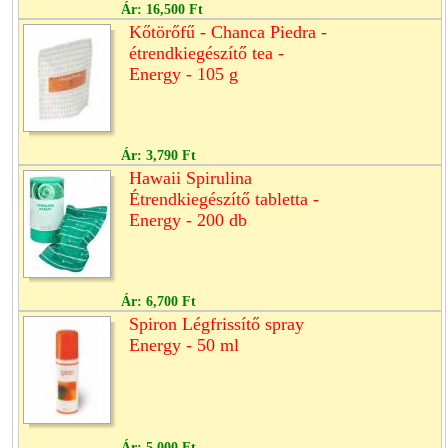
Ár:
16,500 Ft
Kőtörőfű - Chanca Piedra -
étrendkiegészítő tea -
Energy - 105 g
Ár:
3,790 Ft
Hawaii Spirulina
Étrendkiegészítő tabletta -
Energy - 200 db
Ár:
6,700 Ft
Spiron Légfrissítő spray
Energy - 50 ml
Ár:
5,000 Ft