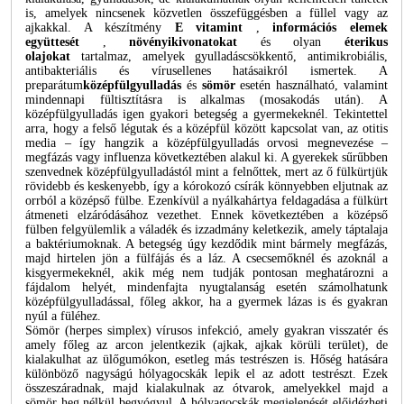
is, amelyek nincsenek közvetlen összefüggésben a füllel vagy az
ajkakkal. A készítmény
E vitamint
,
információs elemek
együttesét
,
növényi
kivonatokat
és olyan
éterikus
olajokat
tartalmaz, amelyek gyulladáscsökkentő, antimikrobiális,
antibakteriális és vírusellenes hatásaikról ismertek. A
preparátum
középfülgyulladás
és
sömör
esetén használható, valamint
mindennapi fültisztításra is alkalmas (mosakodás után). A
középfülgyulladás igen gyakori betegség a gyermekeknél. Tekintettel
arra, hogy a felső légutak és a középfül között kapcsolat van, az otitis
media – így hangzik a középfülgyulladás orvosi megnevezése –
megfázás vagy influenza következtében alakul ki. A gyerekek sűrűbben
szenvednek középfülgyulladástól mint a felnőttek, mert az ő fülkürtjük
rövidebb és keskenyebb, így a kórokozó csírák könnyebben eljutnak az
orrból a középső fülbe. Ezenkívül a nyálkahártya feldagadása a fülkürt
átmeneti elzáródásához vezethet. Ennek következtében a középső
fülben felgyülemlik a váladék és izzadmány keletkezik, amely táptalaja
a baktériumoknak. A betegség úgy kezdődik mint bármely megfázás,
majd hirtelen jön a fülfájás és a láz. A csecsemőknél és azoknál a
kisgyermekeknél, akik még nem tudják pontosan meghatározni a
fájdalom helyét, mindenfajta nyugtalanság esetén számolhatunk
középfülgyulladással, főleg akkor, ha a gyermek lázas is és gyakran
nyúl a füléhez.
Sömör (herpes simplex) vírusos infekció, amely gyakran visszatér és
amely főleg az arcon jelentkezik (ajkak, ajkak körüli terület), de
kialakulhat az ülőgumókon, esetleg más testrészen is. Hőség hatására
különböző nagyságú hólyagocskák lepik el az adott testrészt. Ezek
összeszáradnak, majd kialakulnak az ótvarok, amelyekkel majd a
sömör heg nélkül begyógyul. A hólyagocskák megjelenését előidézheti