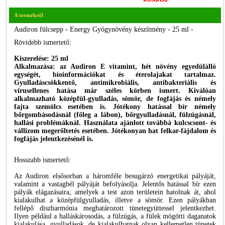
A termékről
Audiron fülcsepp - Energy Gyógynövény készítmény - 25 ml -
Rövidebb ismertető:
Kiszerelése: 25 ml
Alkalmazása: az Audiron E vitamint, hét növény egyedülálló
egységét, bioinformációkat és éterolajakat tartalmaz.
Gyulladáscsökkentő, antimikrobiális, antibakteriális és
vírusellenes hatása már széles körben ismert. Kiválóan
alkalmazható középfül-gyulladás, sömör, de fogfájás és némely
fajta szemölcs esetében is. Jótékony hatással bír némely
bőrgombásodásnál (főleg a lábon), bőrgyulladásnál, fülzúgásnál,
hallási problémáknál. Használata ajánlott továbbá kulcscsont- és
vállizom megerőltetés esetében. Jótékonyan hat felkar-fájdalom és
fogfájás jelentkezésénél is.
Hosszabb ismertető:
Az Audiron elsősorban a háromféle besugárzó energetikai pályáját,
valamint a vastagbél pályáját befolyásolja. Jelentős hatással bír ezen
pályák elágazásaira, amelyek a test azon területein hatolnak át, ahol
kialakulhat a középfülgyulladás, illetve a sömör. Ezen pályákban
fellépő diszharmónia meghatározott tünetegyüttessel jelentkezhet.
Ilyen például a halláskárosodás, a fülzúgás, a fülek mögötti daganatok
kialakulása, gyulladások, de kialakulhatnak olyan kellemetlen tünetek