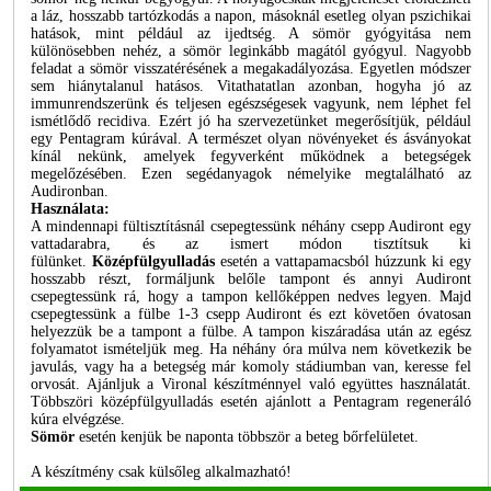
a láz, hosszabb tartózkodás a napon, másoknál esetleg olyan pszichikai
hatások, mint például az ijedtség. A sömör gyógyitása nem
különösebben nehéz, a sömör leginkább magától gyógyul. Nagyobb
feladat a sömör visszatérésének a megakadályozása. Egyetlen módszer
sem hiánytalanul hatásos. Vitathatatlan azonban, hogyha jó az
immunrendszerünk és teljesen egészségesek vagyunk, nem léphet fel
ismétlődő recidiva. Ezért jó ha szervezetünket megerősítjük, például
egy Pentagram kúrával. A természet olyan növényeket és ásványokat
kínál nekünk, amelyek fegyverként működnek a betegségek
megelőzésében. Ezen segédanyagok némelyike megtalálható az
Audironban.
Használata:
A mindennapi fültisztításnál csepegtessünk néhány csepp Audiront egy
vattadarabra, és az ismert módon tisztítsuk ki
fülünket.
Középfülgyulladás
esetén a vattapamacsból húzzunk ki egy
hosszabb részt, formáljunk belőle tampont és annyi Audiront
csepegtessünk rá, hogy a tampon kellőképpen nedves legyen. Majd
csepegtessünk a fülbe 1-3 csepp Audiront és ezt követően óvatosan
helyezzük be a tampont a fülbe. A tampon kiszáradása után az egész
folyamatot ismételjük meg. Ha néhány óra múlva nem következik be
javulás, vagy ha a betegség már komoly stádiumban van, keresse fel
orvosát. Ajánljuk a Vironal készítménnyel való együttes használatát.
Többszöri középfülgyulladás esetén ajánlott a Pentagram regeneráló
kúra elvégzése.
Sömör
esetén kenjük be naponta többször a beteg bőrfelületet.
A készítmény csak külsőleg alkalmazható!