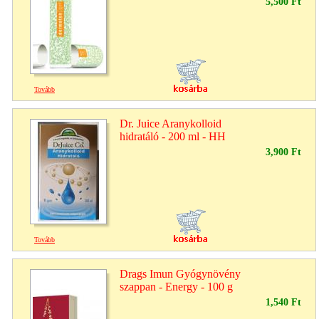
5,500 Ft
Tovább
Dr. Juice Aranykolloid
hidratáló - 200 ml - HH
3,900 Ft
Tovább
Drags Imun Gyógynövény
szappan - Energy - 100 g
1,540 Ft