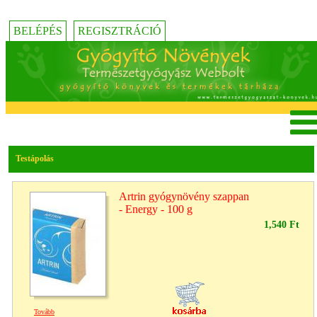
BELÉPÉS
REGISZTRÁCIÓ
Testápolás
Artrin gyógynövény szappan
- Energy - 100 g
1,540 Ft
Tovább