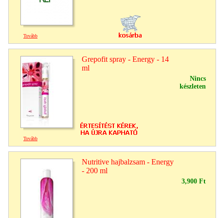
Tovább
Grepofit spray - Energy - 14
ml
Nincs
készleten
Tovább
Nutritive hajbalzsam - Energy
- 200 ml
3,900 Ft