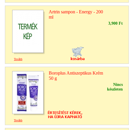
Artrin sampon - Energy - 200
ml
3,900 Ft
Tovább
Boroplus Antiszeptikus Krém
50 g
Nincs
készleten
Tovább