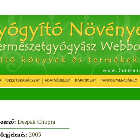
K
ÜZLETSZABÁLYZAT
ADATVÉDELEM
KAPCSOLAT
TANFOLYAM-AJÁNLÓ
Szerző:
Deepak Chopra
Megjelenés:
2005