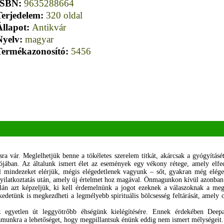
ISBN:
9635288664
Terjedelem:
320 oldal
Állapot:
Antikvár
Nyelv:
magyar
Termékazonosító:
5456
ra vár. Meglelhetjük benne a tökéletes szerelem titkát, akárcsak a gyógyításét
ójában. Az általunk ismert élet az események egy vékony rétege, amely elfe
val mindezeket elérjük, mégis elégedetlenek vagyunk – sőt, gyakran még elég
nyilatkoztatás után, amely új értelmet hoz magával. Önmagunkon kívül azonban 
lán azt képzeljük, ki kell érdemelnünk a jogot ezeknek a válaszoknak a meg
detünk is megkezdheti a legmélyebb spirituális bölcsesség feltárását, amely o
 egyetlen út leggyötrőbb éhségünk kielégítésére. Ennek érdekében Deepa
zámunkra a lehetőséget, hogy megpillantsuk énünk eddig nem ismert mélységeit.