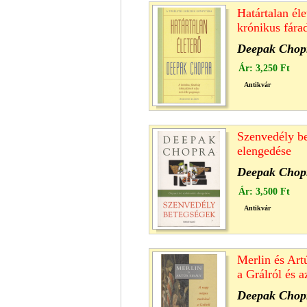
Határtalan éle
krónikus fára
Deepak Chop
Ár:
3,250 Ft
Antikvár
Szenvedély be
elengedése
Deepak Chop
Ár:
3,500 Ft
Antikvár
Merlin és Art
a Grálról és a
Deepak Chop