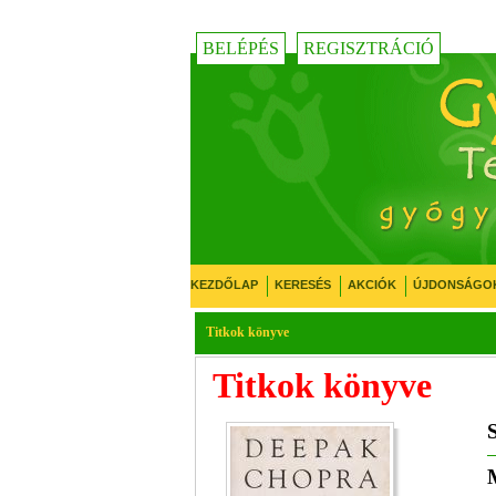
BELÉPÉS
REGISZTRÁCIÓ
KEZDŐLAP
KERESÉS
AKCIÓK
ÚJDONSÁGO
Titkok könyve
Titkok könyve