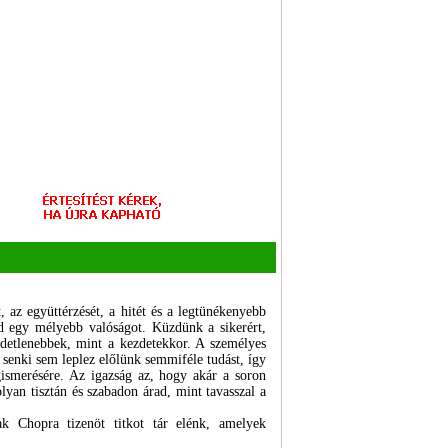
, az együttérzését, a hitét és a legtünékenyebb
d egy mélyebb valóságot. Küzdünk a sikerért,
edetlenebbek, mint a kezdetekkor. A személyes
senki sem leplez előlünk semmiféle tudást, így
ismerésére. Az igazság az, hogy akár a soron
lyan tisztán és szabadon árad, mint tavasszal a
k Chopra tizenöt titkot tár elénk, amelyek