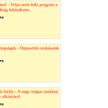
terő - Teljes testi-lelki program a
dtság leküzdésére
ra
tegségek - Önpusztító szokásaink
ra
úr király - A nagy mágus tanításai
z alkímiáról
ra