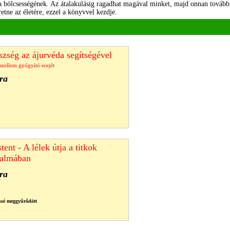
a bölcsességének. Az átalakulásig ragadhat magával minket, majd onnan tovább,
etne az életére, ezzel a könyvvel kezdje.
szség az ájurvéda segítségével
 szellem gyógyító erejét
ra
ent - A lélek útja a titkok
dalmában
ra
issé meggyűrődött