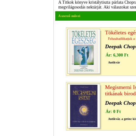
A Titkok könyve kristálytiszta párlata Chopr
megvilágosodás nektárját. Aki válaszokat szer
A szerző művei
Tökéletes egé
Felszabadíthatjuk a
Deepak Chop
Ár:
6,300 Ft
Antikvár
Megismerni Ist
titkának biro
Deepak Chop
Ár:
0 Ft
Antikvár, a gerinc k