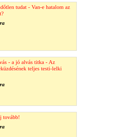
időtlen tudat - Van-e hatalom az
t?
ra
s - a jó alvás titka - Az
küzdésének teljes testi-lelki
ra
lj tovább!
ra