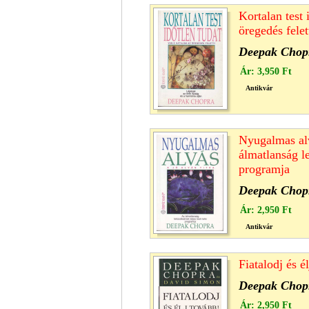
Kortalan test 
öregedés felet
Deepak Chop
Ár:
3,950 Ft
Antikvár
Nyugalmas alvá
álmatlanság le
programja
Deepak Chop
Ár:
2,950 Ft
Antikvár
Fiatalodj és é
Deepak Chop
Ár:
2,950 Ft