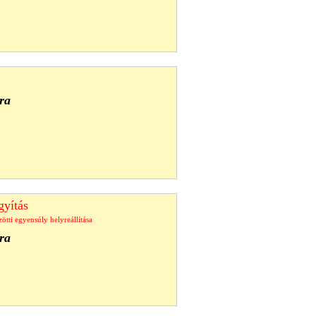
ra
yítás
zötti egyensúly helyreállítása
ra