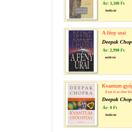
Ár:
3,100 Ft
Antikvár
A fény urai
Deepak Chop
Ár:
2,990 Ft
antikvár
Kvantum gyóg
A test és az elme kö
Deepak Chop
Ár:
0 Ft
Antikvár