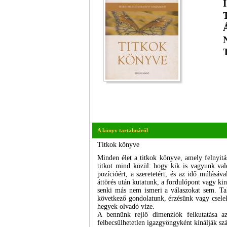
A könyv tartalmáról
Titkok könyve
Minden élet a titkok könyve, amely felnyitás
titkot mind közül: hogy kik is vagyunk val
pozícióért, a szeretetért, és az idő múlásá
áttörés után kutatunk, a fordulópont vagy ki
senki más nem ismeri a válaszokat sem. Ta
következő gondolatunk, érzésünk vagy cseleke
hegyek olvadó vize.
A bennünk rejlő dimenziók felkutatása az
felbecsülhetetlen igazgyöngyként kínálják s