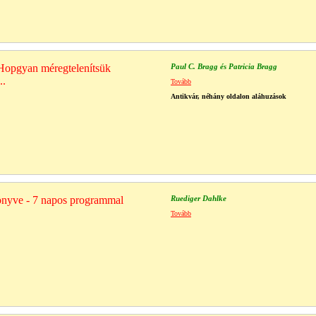
 Hopgyan méregtelenítsük
Paul C. Bragg és Patricia Bragg
..
Tovább
Antikvár, néhány oldalon aláhuzások
önyve - 7 napos programmal
Ruediger Dahlke
Tovább