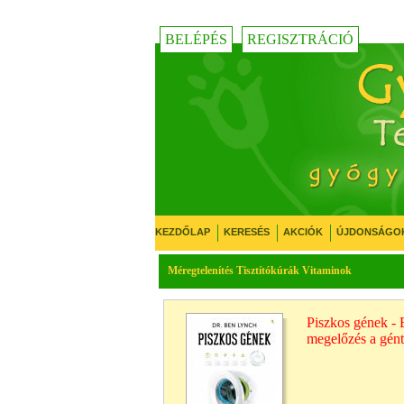
BELÉPÉS
REGISZTRÁCIÓ
KEZDŐLAP
KERESÉS
AKCIÓK
ÚJDONSÁGO
Méregtelenítés Tisztítókúrák Vitaminok
Piszkos gének - 
megelőzés a gént