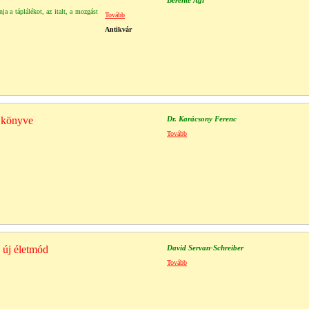
Berente Ági
ja a táplálékot, az italt, a mozgást
Tovább
Antikvár
s könyve
Dr. Karácsony Ferenc
Tovább
y új életmód
David Servan-Schreiber
Tovább