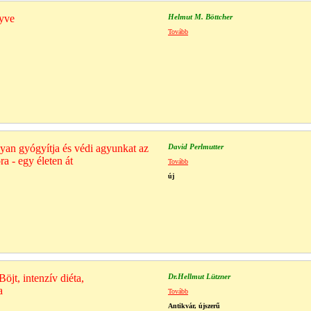
yve
Helmut M. Böttcher
Tovább
an gyógyítja és védi agyunkat az
David Perlmutter
ra - egy életen át
Tovább
új
Böjt, intenzív diéta,
Dr.Hellmut Lützner
a
Tovább
Antikvár, újszerű