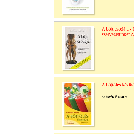
A böjt csodája -
szervezetünket ?.
A böjtölés kézik
Antikvár, jó állapot