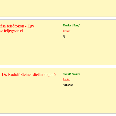
ítása felsőfokon - Egy
Kovács József
z feljegyzései
Tovább
új
- Dr. Rudolf Steiner diétán alapuló
Rudolf Steiner
Tovább
Antikvár