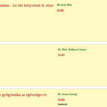
talma - Az élet könyvének II. része
Bicsérdy Béla
Tovább
Dr. Med. Hellmut Lützner
Tovább
 gyógyhatása az egészséges és
Dr. Arany György
Tovább
Antikvár