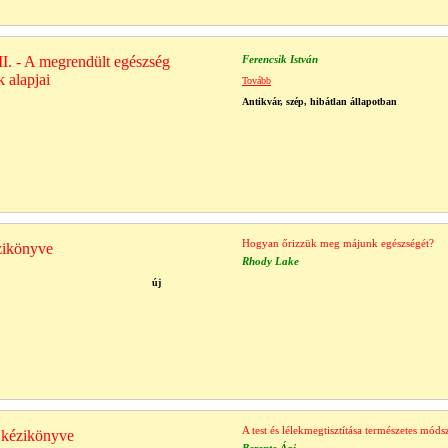
I. - A megrendült egészség
Ferencsik István
 alapjai
Tovább
Antikvár, szép, hibátlan állapotban
Hogyan őrizzük meg májunk egészségét?
ézikönyve
Rhody Lake
új
A test és lélekmegtisztítása természetes móds
 kézikönyve