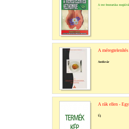
A test fenntartása megkíván
..
A méregteleníté
Antikvár
A rák ellen - Eg
Új