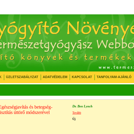
K
ÜZLETSZABÁLYZAT
ADATVÉDELEM
KAPCSOLAT
TANFOLYAM-AJÁNLÓ
Egészségjavítás és betegség-
Dr. Ben Lynch
isztítás úttörő módszerével
Tovább
Új