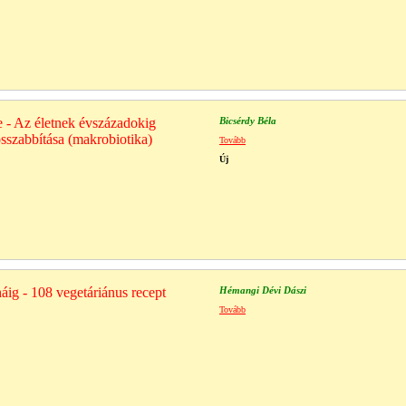
e - Az életnek évszázadokig
Bicsérdy Béla
sszabbítása (makrobiotika)
Tovább
Új
áig - 108 vegetáriánus recept
Hémangi Dévi Dászi
Tovább