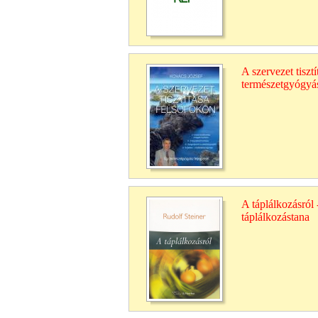
A szervezet tiszt
természetgyógyás
A táplálkozásról 
táplálkozástana