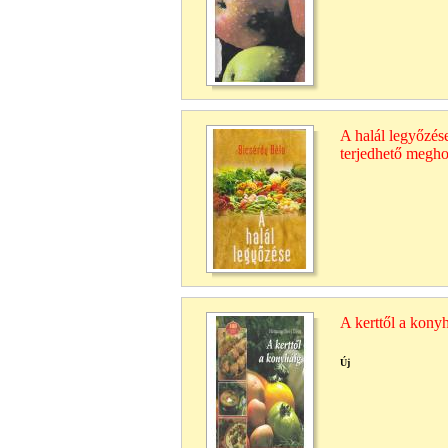
A halál legyőzés
terjedhető megho
A kerttől a konyh
Új