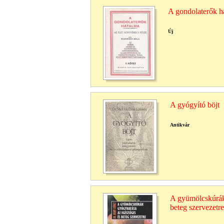
A gondolaterők ha
Új
A gyógyító böjt
Antikvár
A gyümölcskúrák
beteg szervezetre