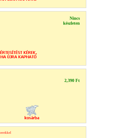
Nincs
készleten
2,390 Ft
zerekkel