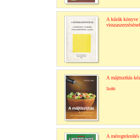
A kúrák könyve I
visszaszerzésének
A májtisztítás k
Tovább
A méregtelenítés