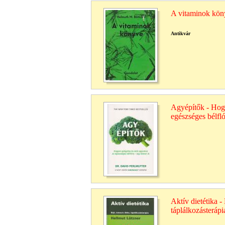
A vitaminok kön
Antikvár
Agyépítők - Hogy
egészséges bélfló
Aktív dietétika - 
táplálkozásterápi