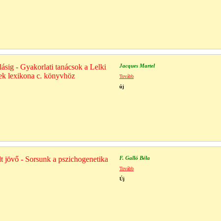
ásig - Gyakorlati tanácsok a Lelki
Jacques Martel
ek lexikona c. könyvhöz
Tovább
új
 jövő - Sorsunk a pszichogenetika
F. Galló Béla
Tovább
Új