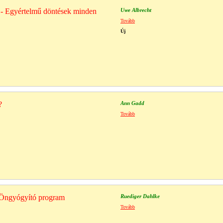
- Egyértelmű döntések minden
Uwe Albrecht
Tovább
Új
?
Ann Gadd
Tovább
- Öngyógyító program
Ruediger Dahlke
Tovább