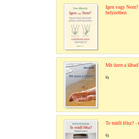
Igen vagy Nem? 
helyzetben
Mit üzen a lábad
Új
Te mitől félsz? 
Új