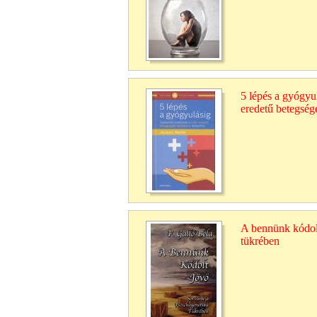
5 lépés a gyógyul
eredetű betegség
A bennünk kódolt
tükrében