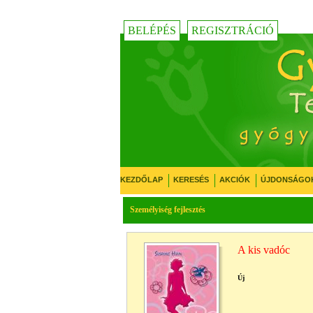
BELÉPÉS
REGISZTRÁCIÓ
KEZDŐLAP
KERESÉS
AKCIÓK
ÚJDONSÁGO
Személyiség fejlesztés
A kis vadóc
Új