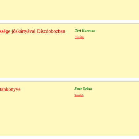
essége-jóskártyával-Díszdobozban
Tori Hartman
Tovább
s tankönyve
Peter Orban
Tovább