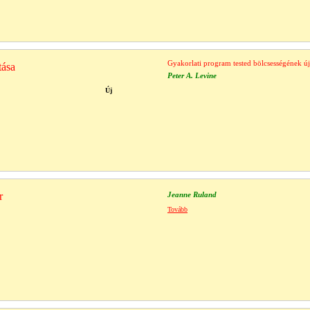
Gyakorlati program tested bölcsességének új
tása
Peter A. Levine
Új
r
Jeanne Ruland
Tovább