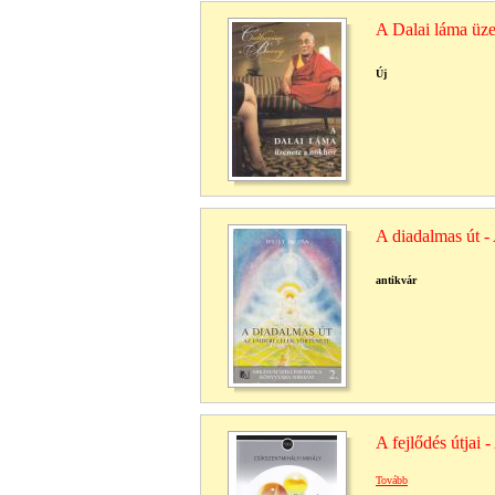
A Dalai láma üz
Új
A diadalmas út - 
antikvár
A fejlődés útjai 
Tovább