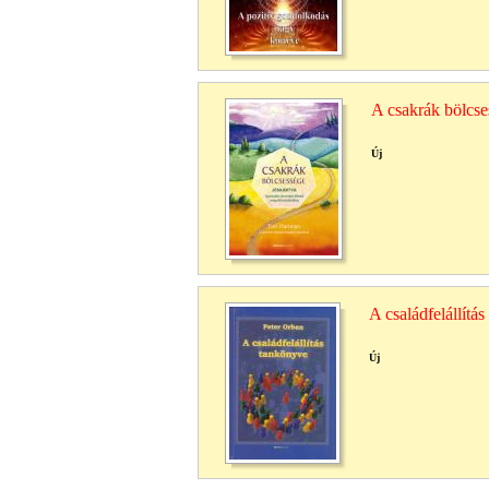
A csakrák bölcs
Új
A családfelállítá
Új