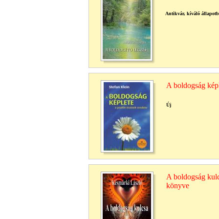
Antikvár, kíváló állapot
A boldogság képl
Új
A boldogság kulc
könyve