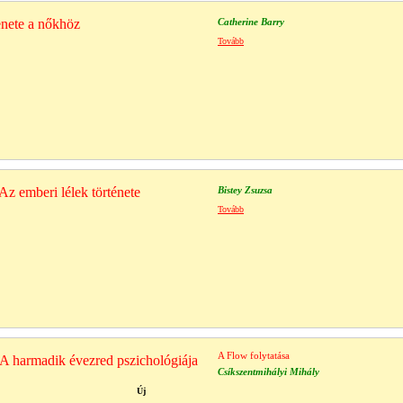
enete a nőkhöz
Catherine Barry
Tovább
Az emberi lélek története
Bistey Zsuzsa
Tovább
A Flow folytatása
- A harmadik évezred pszichológiája
Csíkszentmihályi Mihály
Új