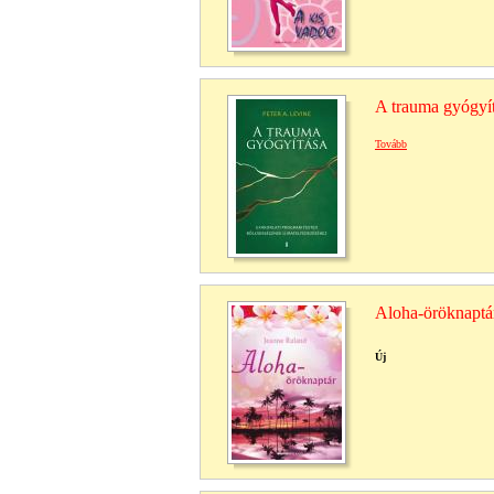
A trauma gyógyí
Tovább
Aloha-öröknaptá
Új