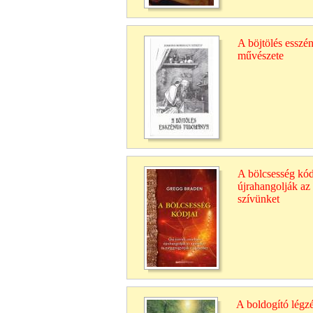
A böjtölés esszé
művészete
A bölcsesség kód
újrahangolják az
szívünket
A boldogító légz