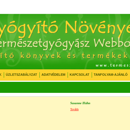
K
ÜZLETSZABÁLYZAT
ADATVÉDELEM
KAPCSOLAT
TANFOLYAM-AJÁNLÓ
Susanne Hühn
Tovább