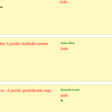
Tovább
ban
ete A pozitív érzékelés eredete
Stefan Klein
Tovább
sa - A pozitív gondolkodás nagy
Késmárki László
Tovább
új