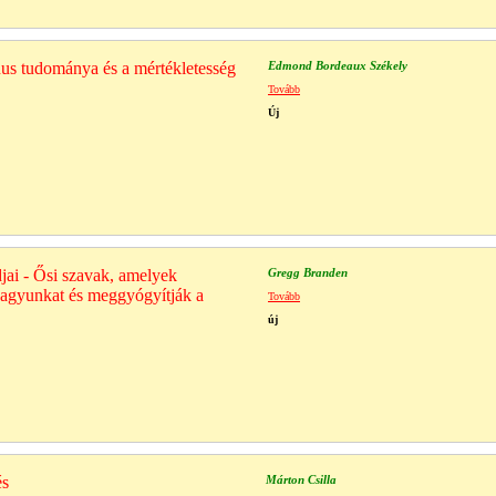
nus tudománya és a mértékletesség
Edmond Bordeaux Székely
Tovább
Új
jai - Ősi szavak, amelyek
Gregg Branden
 agyunkat és meggyógyítják a
Tovább
új
és
Márton Csilla